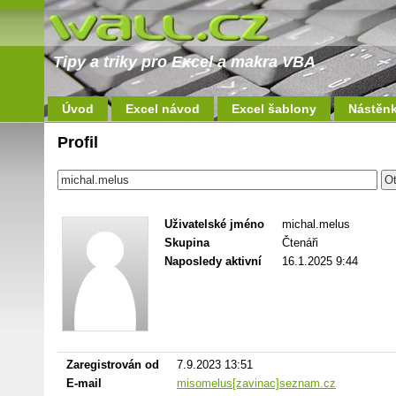
Tipy a triky pro Excel a makra VBA
Úvod
Excel návod
Excel šablony
Nástěn
Profil
Uživatelské jméno
michal.melus
Skupina
Čtenáři
Naposledy aktivní
16.1.2025 9:44
Zaregistrován od
7.9.2023 13:51
E-mail
misomelus[zavinac]seznam.cz