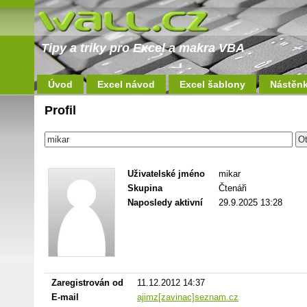
Tipy a triky pro Excel a makra VBA
Úvod
Excel návod
Excel šablony
Nástěn
Profil
Uživatelské jméno
mikar
Skupina
Čtenáři
Naposledy aktivní
29.9.2025 13:28
Zaregistrován od
11.12.2012 14:37
E-mail
ajimz[zavinac]seznam.cz