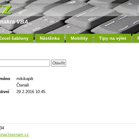
a makra VBA
Excel šablony
Nástěnka
Mobility
Tipy na výlet
jméno
mikikapik
Čtenáři
tivní
29.2.2016 10:45
:34
avinac]seznam.cz