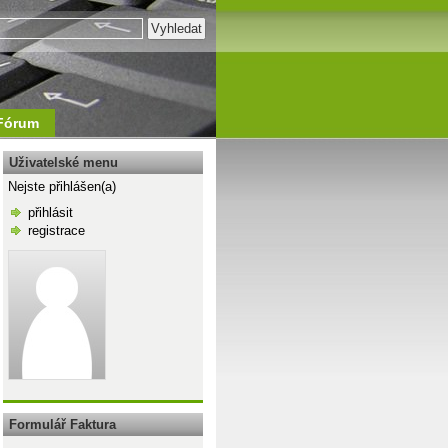
Fórum
Uživatelské menu
Nejste přihlášen(a)
přihlásit
registrace
\n
Formulář Faktura