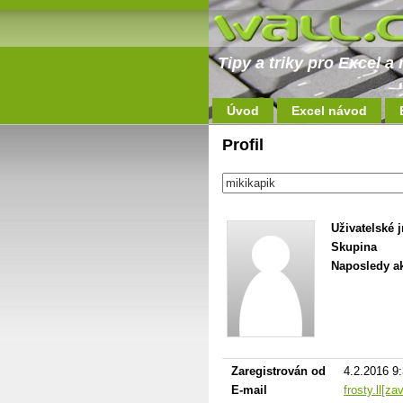
Tipy a triky pro Excel 
Úvod
Excel návod
Profil
Uživatelské 
Skupina
Naposledy ak
Zaregistrován od
4.2.2016 9
E-mail
frosty.ll[z