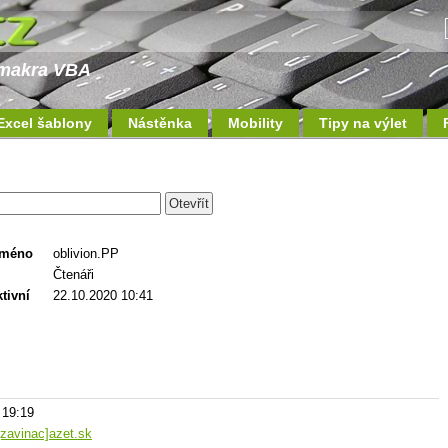
a makra VBA
Excel šablony
Nástěnka
Mobility
Tipy na výlet
jméno
oblivion.PP
Čtenáři
tivní
22.10.2020 10:41
 19:19
[zavinac]azet.sk