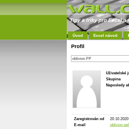
Tipy a triky pro Excel 
Úvod
Excel návod
Profil
Uživatelské 
Skupina
Naposledy ak
Zaregistrován od
20.10.2020
E-mail
oblivion.pp