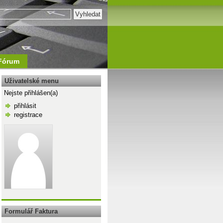
Fórum
Uživatelské menu
Nejste přihlášen(a)
přihlásit
registrace
\n
Formulář Faktura