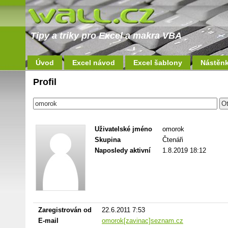
Tipy a triky pro Excel a makra VBA
Úvod
Excel návod
Excel šablony
Nástěn
Profil
Uživatelské jméno
omorok
Skupina
Čtenáři
Naposledy aktivní
1.8.2019 18:12
Zaregistrován od
22.6.2011 7:53
E-mail
omorok[zavinac]seznam.cz