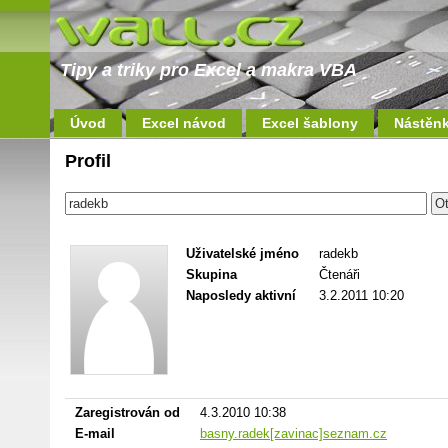
Tipy a triky pro Excel a makra VBA
Úvod
Excel návod
Excel šablony
Nástěn
Profil
Uživatelské jméno
radekb
Skupina
Čtenáři
Naposledy aktivní
3.2.2011 10:20
Zaregistrován od
4.3.2010 10:38
E-mail
basny.radek[zavinac]seznam.cz