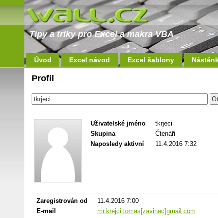
Tipy a triky pro Excel a makra VBA
Úvod
Excel návod
Excel šablony
Nástěn
Profil
Uživatelské jméno
tkrjeci
Skupina
Čtenáři
Naposledy aktivní
11.4.2016 7:32
Zaregistrován od
11.4.2016 7:00
E-mail
mr.krejci.tomas[zavinac]gmail.com