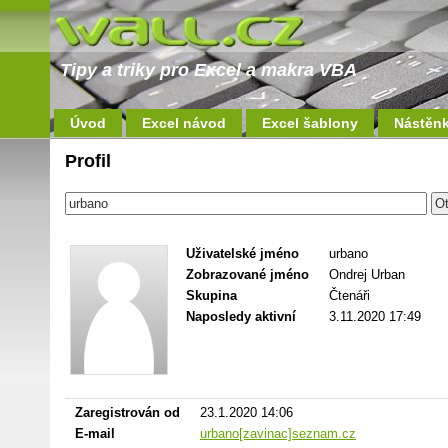
Tipy a triky pro Excel a makra VBA
Úvod
Excel návod
Excel šablony
Nástěn
Profil
Uživatelské jméno
urbano
Zobrazované jméno
Ondrej Urban
Skupina
Čtenáři
Naposledy aktivní
3.11.2020 17:49
Zaregistrován od
23.1.2020 14:06
E-mail
urbano[zavinac]seznam.cz