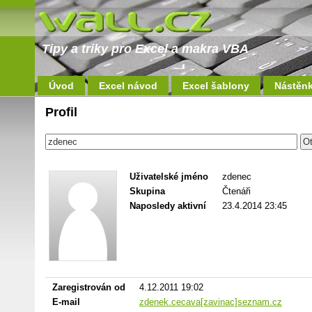
Tipy a triky pro Excel a makra VBA
Úvod
Excel návod
Excel šablony
Nástěn
Profil
Uživatelské jméno
zdenec
Skupina
Čtenáři
Naposledy aktivní
23.4.2014 23:45
Zaregistrován od
4.12.2011 19:02
E-mail
zdenek.cecava[zavinac]seznam.cz