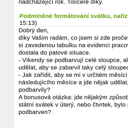
nadcházející rok. Tisíceré díky.
Podmíněné formátování svátku, naří
15:13)
Dobrý den,
díky Vašim radám, co jsem si zde pročet
si zavedenou tabulku na evidenci praco
dostala do patové situace.
- Víkendy se podbarvují celé sloupce, al
udělat, aby se zabarvil taky celý sloupe
- Jak zařídit, aby se mi v určitém měsí
následujícího měsíce a jde nějak uděla
podbarvily?
A bonusová otázka: jde nějakým způsob
státní svátek v úterý, nebo čtvrtek, bylo
podbarven?