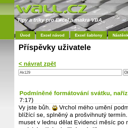
Tipy a triky pro Excel a makra VBA
Úvod
Excel návod
Excel šablony
Nástěn
Příspěvky uživatele
< návrat zpět
Podmíněné formátování svátku, naří
7:17)
Vy jste bůh.
Vrchol mého umění podm
blížící se, splněný a prošvihnutý term
muset v lednu dělat Evidenci měsíc po 