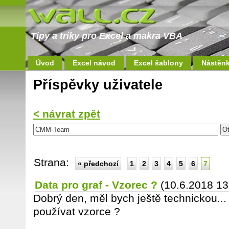
Tipy a triky pro Excel a makra VBA
Úvod
Excel návod
Excel šablony
Nástěn
Příspěvky uživatele
< návrat zpět
Strana:
« předchozí
1
2
3
4
5
6
7
Data pro graf - Vzorec ?
(10.6.2018 13
Dobrý den, měl bych ještě technickou... 
používat vzorce ?