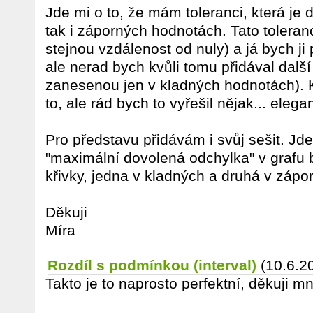
Jde mi o to, že mám toleranci, která je 
tak i záporných hodnotách. Tato toleran
stejnou vzdálenost od nuly) a já bych ji
ale nerad bych kvůli tomu přidával dalš
zanesenou jen v kladných hodnotách). 
to, ale rád bych to vyřešil nějak... elega
Pro představu přidávám i svůj sešit. Jd
"maximální dovolená odchylka" v grafu 
křivky, jedna v kladných a druhá v záp
Děkuji
Míra
Rozdíl s podmínkou (interval)
(10.6.2
Takto je to naprosto perfektní, děkuji mn