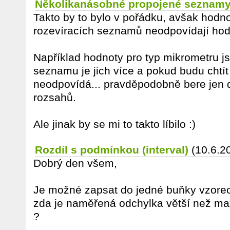
Několikanásobné propojené seznam
Takto by to bylo v pořádku, avšak hodno
rozevíracích seznamů neodpovídají ho
Například hodnoty pro typ mikrometru js
seznamu je jich více a pokud budu chtít
neodpovídá... pravděpodobně bere jen 
rozsahů.
Ale jinak by se mi to takto líbilo :)
Rozdíl s podmínkou (interval)
(10.6.2
Dobrý den všem,
Je možné zapsat do jedné buňky vzorec,
zda je naměřená odchylka větší než ma
?