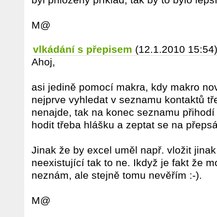
M@
vlkádání s přepisem
(12.1.2010 15:54
Ahoj,
asi jedině pomocí makra, kdy makro no
nejprve vyhledat v seznamu kontaktů t
nenajde, tak na konec seznamu přihodí 
hodit třeba hlášku a zeptat se na přepsá
Jinak že by excel uměl např. vložit jina
neexistující tak to ne. Ikdyž je fakt že
neznám, ale stejně tomu nevěřím :-).
M@