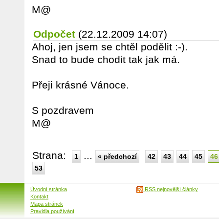
M@
Odpočet
(22.12.2009 14:07)
Ahoj, jen jsem se chtěl podělit :-).
Snad to bude chodit tak jak má.
Přeji krásné Vánoce.
S pozdravem
M@
Strana:
...
1
« předchozí
42
43
44
45
46
53
Úvodní stránka
RSS nejnovější články
Kontakt
Mapa stránek
Pravidla používání