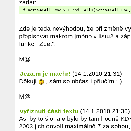
zadat:
If ActiveCell.Row > 1 And Cells(ActiveCell.Row,
Zde je teda nevýhodou, že při změně v
přepisovat makrem jméno v listu2 a zá
funkci "Zpět".
M@
Jeza.m je machr!
(14.1.2010 21:31)
Děkuji
, sám se občas i přiučím :-)
M@
vyříznutí části textu
(14.1.2010 21:30)
Asi by to šlo, ale bylo by tam hodně KD
2003 jich dovolí maximálně 7 za sebou, c