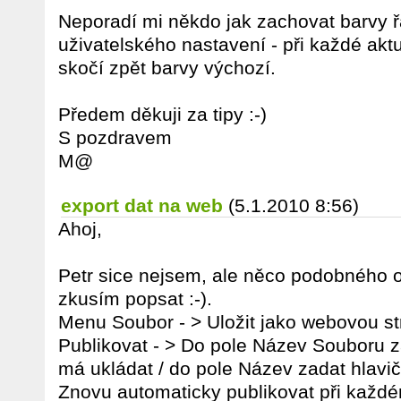
Neporadí mi někdo jak zachovat barvy ř
uživatelského nastavení - při každé aktu
skočí zpět barvy výchozí.
Předem děkuji za tipy :-)
S pozdravem
M@
export dat na web
(5.1.2010 8:56)
Ahoj,
Petr sice nejsem, ale něco podobného 
zkusím popsat :-).
Menu Soubor - > Uložit jako webovou strá
Publikovat - > Do pole Název Souboru 
má ukládat / do pole Název zadat hlavič
Znovu automaticky publikovat při každé