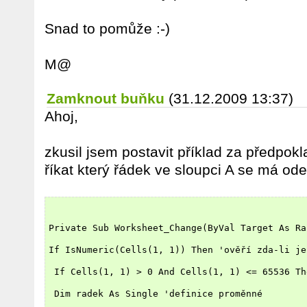
Snad to pomůže :-)
M@
Zamknout buňku
(31.12.2009 13:37)
Ahoj,
zkusil jsem postavit příklad za předpok
říkat který řádek ve sloupci A se má od
Private Sub Worksheet_Change(ByVal Target As Ra
If IsNumeric(Cells(1, 1)) Then 'ověří zda-li je
 If Cells(1, 1) > 0 And Cells(1, 1) <= 65536 Th
 Dim radek As Single 'definice proměnné