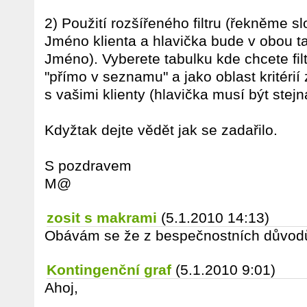
2) Použití rozšířeného filtru (řekněme 
Jméno klienta a hlavička bude v obou t
Jméno). Vyberete tabulku kde chcete fil
"přímo v seznamu" a jako oblast kritérií
s vašimi klienty (hlavička musí být stejn
Kdyžtak dejte vědět jak se zadařilo.
S pozdravem
M@
zosit s makrami
(5.1.2010 14:13)
Obávám se že z bespečnostních důvodů t
Kontingenční graf
(5.1.2010 9:01)
Ahoj,