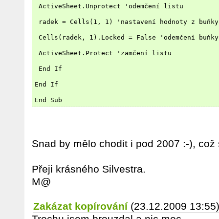
 ActiveSheet.Unprotect 'odemčení listu
 radek = Cells(1, 1) 'nastavení hodnoty z buňky
 Cells(radek, 1).Locked = False 'odemčení buňky
 ActiveSheet.Protect 'zamčení listu
 End If
End If
End Sub
Snad by mělo chodit i pod 2007 :-), což 
Přeji krásného Silvestra.
M@
Zakázat kopírování
(23.12.2009 13:55
Trochu jsem brouzdal a nic moc.