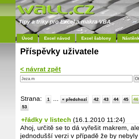
Tipy a triky pro Excel a makra VBA
Úvod
Excel návod
Excel šablony
Nástěn
Příspěvky uživatele
< návrat zpět
Strana:
...
1
« předchozí
42
43
44
45
46
53
+řádky v listech
(16.1.2010 11:24)
Ahoj, určitě se to dá vyřešit makrem, al
jednodušší verzi v případě že by nebyly