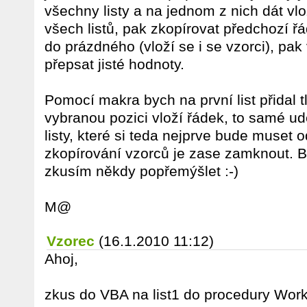
všechny listy a na jednom z nich dát vlo
všech listů, pak zkopírovat předchozí řá
do prázdného (vloží se i se vzorci), pak 
přepsat jisté hodnoty.
Pomocí makra bych na první list přidal t
vybranou pozici vloží řádek, to samé udě
listy, které si teda nejprve bude muset
zkopírování vzorců je zase zamknout. Bu
zkusím někdy popřemýšlet :-)
M@
Vzorec
(16.1.2010 11:12)
Ahoj,
zkus do VBA na list1 do procedury Wo