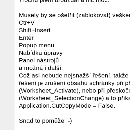
Musely by se ošetřit (zablokovat) veške
Ctr+V
Shift+Insert
Enter
Popup menu
Nabídka úpravy
Panel nástrojů
a možná i další.
Což asi nebude nejsnažší řešení, takže
řešení je zrušení obsahu schránky při př
(Worksheet_Activate), nebo při přeskoč
(Worksheet_SelectionChange) a to pří
Application.CutCopyMode = False.
Snad to pomůže :-)