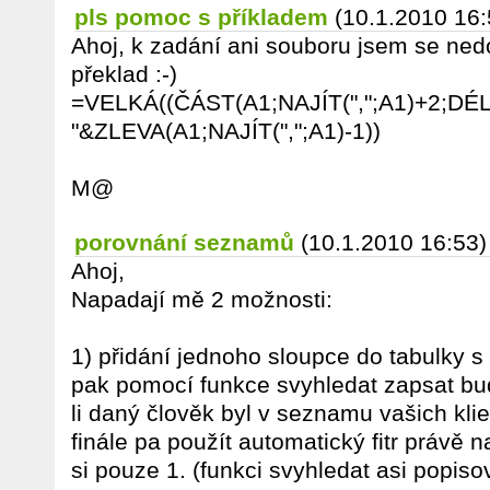
pls pomoc s příkladem
(10.1.2010 16:
Ahoj, k zadání ani souboru jsem se nedo
překlad :-)
=VELKÁ((ČÁST(A1;NAJÍT(",";A1)+2;DÉLK
"&ZLEVA(A1;NAJÍT(",";A1)-1))
M@
porovnání seznamů
(10.1.2010 16:53)
Ahoj,
Napadají mě 2 možnosti:
1) přidání jednoho sloupce do tabulky s 
pak pomocí funkce svyhledat zapsat bu
li daný člověk byl v seznamu vašich kli
finále pa použít automatický fitr právě n
si pouze 1. (funkci svyhledat asi popiso