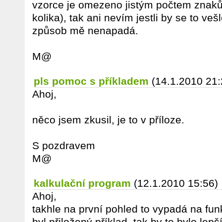
vzorce je omezeno jistým počtem znaků
kolika), tak ani nevím jestli by se to v
způsob mě nenapadá.
M@
pls pomoc s příkladem
(14.1.2010 21:
Ahoj,
něco jsem zkusil, je to v příloze.
S pozdravem
M@
kalkulační program
(12.1.2010 15:56)
Ahoj,
takhle na první pohled to vypadá na fun
byl přiložený příklad, tak by to bylo lepší 