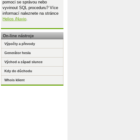
pomoci se správou nebo
vyvinout SQL proceduru? Více
informací naleznete na stránce
Helios iNuvio
.
On-line nástroje
Výpočty a převody
Generátor hesla
Východ a západ slunce
Kdy do důchodu
Whois klient