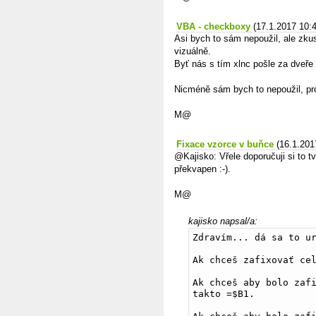
VBA - checkboxy
(17.1.2017 10:
Asi bych to sám nepoužil, ale zku
vizuálně.
Byť nás s tím xlnc pošle za dveře 
Nicméně sám bych to nepoužil, pro
M@
Fixace vzorce v buňce
(16.1.201
@Kajisko: Vřele doporučuji si t
překvapen :-).
M@
kajisko napsal/a:
Zdravím... dá sa to u
Ak chceš zafixovať ce
Ak chceš aby bolo zafi
takto =$B1. 