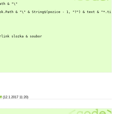
ath & "\"
ok.Path & "\" & String$(pozice - 1, "?") & text & "*.tif
rlink slozka & soubor
ff
(12.1.2017 11:20)