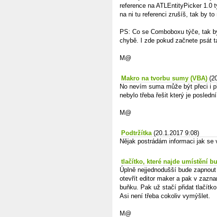
reference na ATLEntityPicker 1.0 
na ni tu referenci zrušíš, tak by to 
PS: Co se Comboboxu týče, tak by 
chybě. I zde pokud začnete psát 
M@
Makro na tvorbu sumy (VBA)
(2
No nevím suma může být přeci i př
nebylo třeba řešit který je posledn
M@
Podtržítka
(20.1.2017 9:08)
Nějak postrádám informaci jak se v
tlačítko, které najde umístění 
Úplně nejjednodušší bude zapnout
otevřít editor maker a pak v zaz
buňku. Pak už stačí přidat tlačít
Asi není třeba cokoliv vymýšlet.
M@