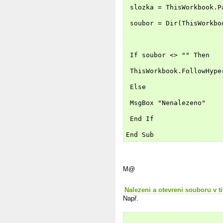
 slozka = ThisWorkbook.P
 soubor = Dir(ThisWorkbo
 If soubor <> "" Then
 ThisWorkbook.FollowHype
 Else
 MsgBox "Nenalezeno"
 End If
End Sub
M@
Nalezeni a otevreni souboru v ti
Např.