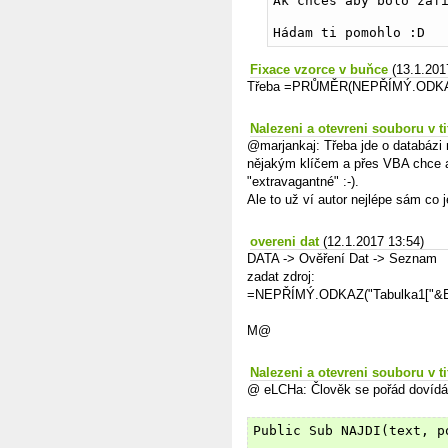
Ak chceš aby bolo zaf
Hádam ti pomohlo :D
Fixace vzorce v buňce
(13.1.201
Třeba =PRŮMĚR(NEPŘÍMÝ.ODKAZ
Nalezeni a otevreni souboru v ti
@marjankaj: Třeba jde o databázi
nějakým klíčem a přes VBA chce au
"extravagantné" :-).
Ale to už ví autor nejlépe sám co 
overeni dat
(12.1.2017 13:54)
DATA -> Ověření Dat -> Seznam
zadat zdroj:
=NEPŘÍMÝ.ODKAZ("Tabulka1["&E
M@
Nalezeni a otevreni souboru v ti
@ eLCHa: Člověk se pořád dovídá 
Public Sub NAJDI(text, p