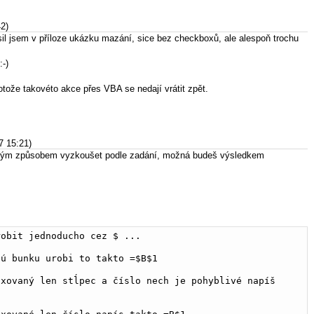
42)
sil jsem v příloze ukázku mazání, sice bez checkboxů, ale alespoň trochu
:-)
tože takovéto akce přes VBA se nedají vrátit zpět.
7 15:21)
o tvým způsobem vyzkoušet podle zadání, možná budeš výsledkem
robit jednoducho cez $ ...
lú bunku urobi to takto =$B$1
xovaný len stĺpec a číslo nech je pohyblivé napíš 