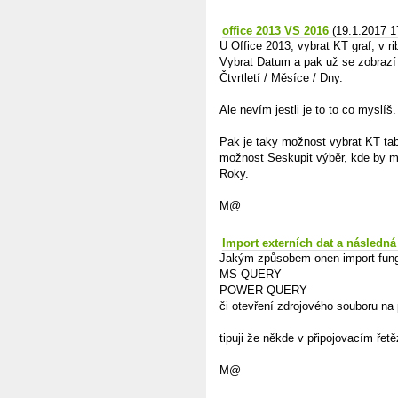
office 2013 VS 2016
(19.1.2017 1
U Office 2013, vybrat KT graf, v r
Vybrat Datum a pak už se zobrazí 
Čtvrtletí / Měsíce / Dny.
Ale nevím jestli je to to co myslíš.
Pak je taky možnost vybrat KT tab
možnost Seskupit výběr, kde by mě
Roky.
M@
Import externích dat a následná
Jakým způsobem onen import fun
MS QUERY
POWER QUERY
či otevření zdrojového souboru na
tipuji že někde v připojovacím ře
M@