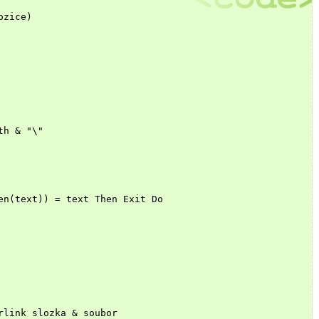
ozice)
th & "\"
en(text)) = text Then Exit Do
rlink slozka & soubor