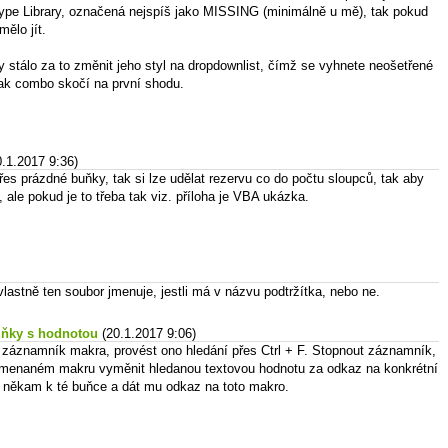
type Library, označená nejspíš jako MISSING (minimálně u mě), tak pokud
mělo jít.
stálo za to změnit jeho styl na dropdownlist, čímž se vyhnete neošetřené
tak combo skočí na první shodu.
0.1.2017 9:36)
es prázdné buňky, tak si lze udělat rezervu co do počtu sloupců, tak aby
í, ale pokud je to třeba tak viz. příloha je VBA ukázka.
lastně ten soubor jmenuje, jestli má v názvu podtržítka, nebo ne.
buňky s hodnotou
(20.1.2017 9:06)
 záznamník makra, provést ono hledání přes Ctrl + F. Stopnout záznamník,
namenaném makru vyměnit hledanou textovou hodnotu za odkaz na konkrétní
ko někam k té buňce a dát mu odkaz na toto makro.