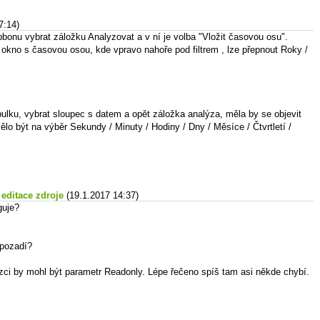
7:14)
ibbonu vybrat záložku Analyzovat a v ní je volba "Vložit časovou osu".
okno s časovou osou, kde vpravo nahoře pod filtrem , lze přepnout Roky /
ulku, vybrat sloupec s datem a opět záložka analýza, měla by se objevit
lo být na výběr Sekundy / Minuty / Hodiny / Dny / Měsíce / Čtvrtletí /
 editace zdroje
(19.1.2017 14:37)
guje?
 pozadí?
tězci by mohl být parametr Readonly. Lépe řečeno spíš tam asi někde chybí.