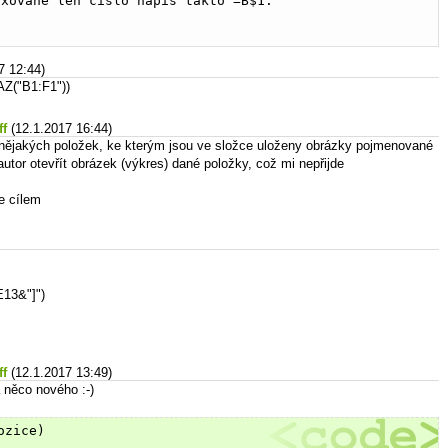
ixované len číslo napís takto =B$1.
7 12:44)
("B1:F1"))
ff
(12.1.2017 16:44)
 nějakých položek, ke kterým jsou ve složce uloženy obrázky pojmenované
tor otevřít obrázek (výkres) dané položky, což mi nepřijde
je cílem
13&"]")
ff
(12.1.2017 13:49)
něco nového :-)
ozice)