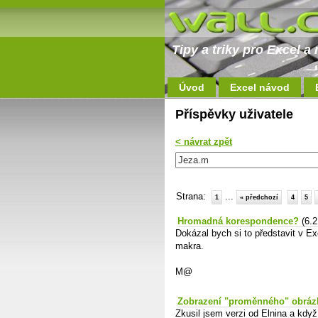
Tipy a triky pro Excel 
Úvod
Excel návod
Příspěvky uživatele
< návrat zpět
Strana:
...
1
« předchozí
4
5
Hromadná korespondence?
(6.
Dokázal bych si to představit v E
makra.
M@
Zobrazení "proměnného" obrázk
Zkusil jsem verzi od Elnina a když