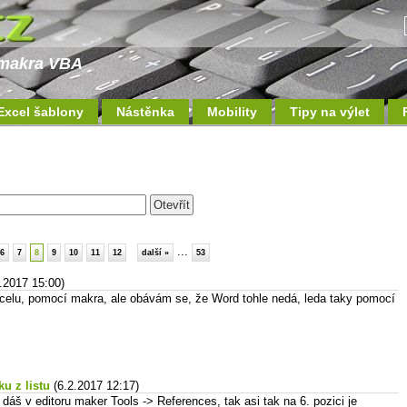
a makra VBA
Excel šablony
Nástěnka
Mobility
Tipy na výlet
...
6
7
8
9
10
11
12
další »
53
2.2017 15:00)
xcelu, pomocí makra, ale obávám se, že Word tohle nedá, leda taky pomocí
u z listu
(6.2.2017 12:17)
 dáš v editoru maker Tools -> References, tak asi tak na 6. pozici je