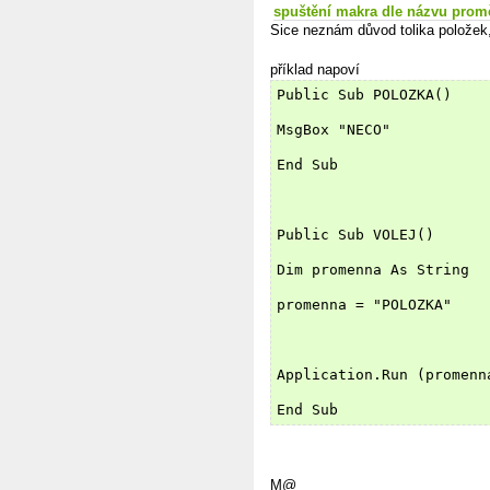
spuštění makra dle názvu pro
Sice neznám důvod tolika položek, 
příklad napoví
Public Sub POLOZKA()
MsgBox "NECO"
End Sub
Public Sub VOLEJ()
Dim promenna As String
promenna = "POLOZKA"
Application.Run (promenn
End Sub
M@