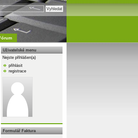
Fórum
Uživatelské menu
Nejste přihlášen(a)
přihlásit
registrace
\n
Formulář Faktura