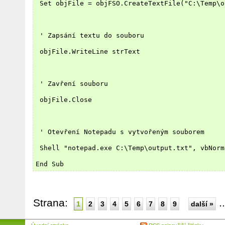
 Set objFile = objFSO.CreateTextFile("C:\Temp\o
 ' Zapsání textu do souboru
 objFile.WriteLine strText
 ' Zavření souboru
 objFile.Close
 ' Otevření Notepadu s vytvořeným souborem
 Shell "notepad.exe C:\Temp\output.txt", vbNorm
End Sub
Strana:
.
1
2
3
4
5
6
7
8
9
další »