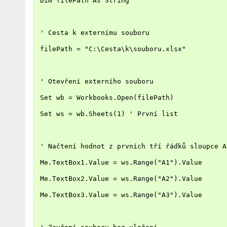
 Dim filePath As String
 ' Cesta k externímu souboru
 filePath = "C:\Cesta\k\souboru.xlsx"
 ' Otevření externího souboru
 Set wb = Workbooks.Open(filePath)
 Set ws = wb.Sheets(1) ' První list
 ' Načtení hodnot z prvních tří řádků sloupce A
 Me.TextBox1.Value = ws.Range("A1").Value
 Me.TextBox2.Value = ws.Range("A2").Value
 Me.TextBox3.Value = ws.Range("A3").Value