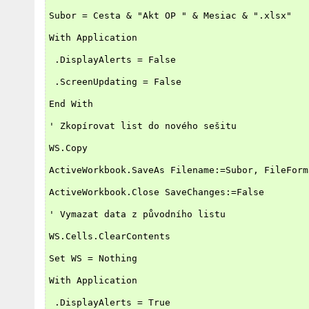
Subor = Cesta & "Akt OP " & Mesiac & ".xlsx"
With Application
 .DisplayAlerts = False
 .ScreenUpdating = False
End With
' Zkopírovat list do nového sešitu
WS.Copy
ActiveWorkbook.SaveAs Filename:=Subor, FileForm
ActiveWorkbook.Close SaveChanges:=False
' Vymazat data z původního listu
WS.Cells.ClearContents
Set WS = Nothing
With Application
 .DisplayAlerts = True