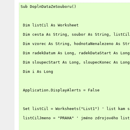
Sub DoplnDataZeSouboru()
 Dim listCil As Worksheet
 Dim cesta As String, soubor As String, listCil
 Dim vzorec As String, hodnotaNenalezeno As Str
 Dim radekDatum As Long, radekDataStart As Long
 Dim sloupecStart As Long, sloupecKonec As Long
 Dim i As Long
 Application.DisplayAlerts = False
 Set listCil = Worksheets("List1") ' list kam s
 listCilJmeno = "PRAHA" ' jméno zdrojového list