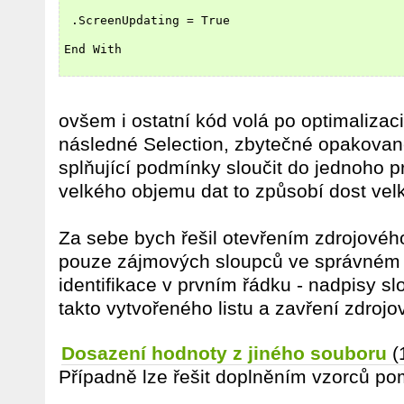
 .ScreenUpdating = True
End With
ovšem i ostatní kód volá po optimalizaci
následné Selection, zbytečné opakovan
splňující podmínky sloučit do jednoho 
velkého objemu dat to způsobí dost velké
Za sebe bych řešil otevřením zdrojové
pouze zájmových sloupců ve správném p
identifikace v prvním řádku - nadpisy s
takto vytvořeného listu a zavření zdroj
Dosazení hodnoty z jiného souboru
(
Případně lze řešit doplněním vzorců p