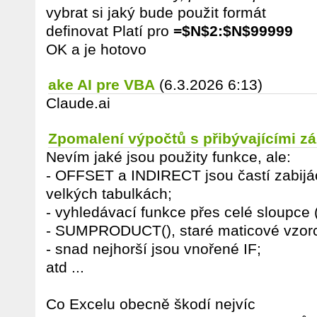
vybrat si jaký bude použit formát
definovat Platí pro
=$N$2:$N$99999
OK a je hotovo
ake AI pre VBA
(6.3.2026 6:13)
Claude.ai
Zpomalení výpočtů s přibývajícími 
Nevím jaké jsou použity funkce, ale:
- OFFSET a INDIRECT jsou častí zabijá
velkých tabulkách;
- vyhledávací funkce přes celé sloupce 
- SUMPRODUCT(), staré maticové vzorce
- snad nejhorší jsou vnořené IF;
atd ...
Co Excelu obecně škodí nejvíc