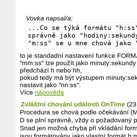
Vovka napsal/a:
...Co se týká formátu "h:ss"
správně jako "hodiny:sekundy
"m:ss" se u mne chová jako 
to je standadní nastavení funkce FOR
"mm:ss" lze použít jako minuty:sekundy
předchází h nebo hh,
pokud tedy má být výstupem minuty:se
nastavit jako "nn:ss".
Více
nápověda
Zvláštní chování události OnTime
(23
Procedura se chová podle očekávání (M
D se plní správně, vždy o požadovaný p
Snad jen možná chyba při vkládání form
jsou formátovány jako vlastní formát h: