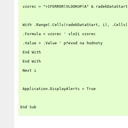
 vzorec = "=IFERROR(VLOOKUP(A" & radekDataStart
 With .Range(.Cells(radekDataStart, i), .Cells(
 .Formula = vzorec ' vloží vzorec
 .Value = .Value ' převod na hodnoty
 End With
 End With
 Next i
 Application.DisplayAlerts = True
End Sub