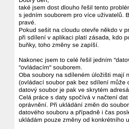
také jsem dost dlouho řešil tento problé
s jedním souborem pro více uživatelů. B
pravé.
Pokud sešit na cloudu otevře někdo v pr
při sdílení v aplikaci platí zásada, kdo
buňky, toho změny se zapíší.
Nakonec jsem to celé řešil jedním "da
"ovládacím" souborem.
Oba soubory na sdíleném úložišti mají n
(ovládací soubor pak bez sdílení může ot
datový soubor je pak ve skrytém adresář
Celá práce s daty spočívá v načtení dat
oprávnění. Při ukládání změn do souboru
datového souboru a případně i čas pos
ukládám pouze změny od konkrétního už