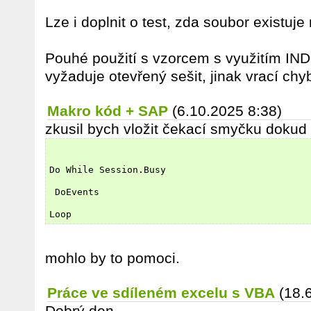
Lze i doplnit o test, zda soubor existuje 
Pouhé použití s vzorcem s využitím 
vyžaduje otevřený sešit, jinak vrací c
Makro kód + SAP
(6.10.2025 8:38)
zkusil bych vložit čekací smyčku doku
Do While Session.Busy
 DoEvents
Loop
mohlo by to pomoci.
Práce ve sdíleném excelu s VBA
(18.
Dobrý den,