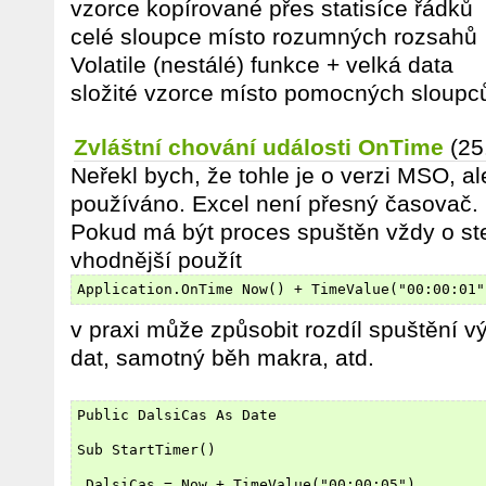
vzorce kopírované přes statisíce řádků
celé sloupce místo rozumných rozsahů
Volatile (nestálé) funkce + velká data
složité vzorce místo pomocných sloupc
Zvláštní chování události OnTime
(25
Neřekl bych, že tohle je o verzi MSO, al
používáno. Excel není přesný časovač.
Pokud má být proces spuštěn vždy o stej
vhodnější použít
Application.OnTime Now() + TimeValue("00:00:01"
v praxi může způsobit rozdíl spuštění v
dat, samotný běh makra, atd.
Public DalsiCas As Date
Sub StartTimer()
 DalsiCas = Now + TimeValue("00:00:05")