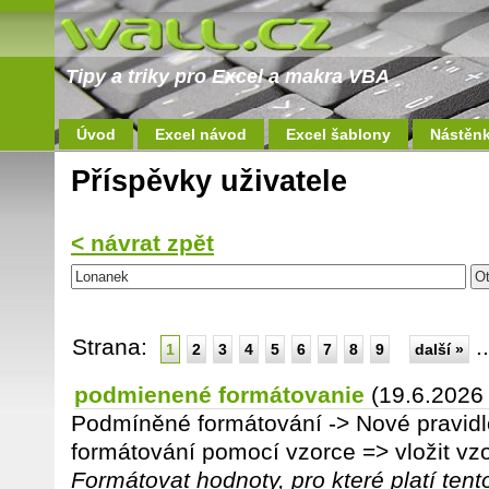
Tipy a triky pro Excel a makra VBA
Úvod
Excel návod
Excel šablony
Nástěn
Příspěvky uživatele
< návrat zpět
Strana:
.
1
2
3
4
5
6
7
8
9
další »
podmienené formátovanie
(19.6.2026
Podmíněné formátování -> Nové pravidlo
formátování pomocí vzorce => vložit vz
Formátovat hodnoty, pro které platí tent