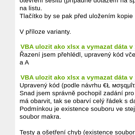
otevření sešitu (případně dotazem na sp
na listu.
Tlačítko by se pak před uložením kopie 
V příloze varianty.
VBA ulozit ako xlsx a vymazat dáta v
Řazení jsem přehlédl, upravený kód vče
a A
VBA ulozit ako xlsx a vymazat dáta v
Upravený kód (podle návrhu €Ł мσşqμΐτ
Snad jsem správně pochopil zadání pro
má obarvit, tak se obarví celý řádek s da
Podmínkou je existence souboru ve stej
soubor makra.
Testy a ošetření chyb (existence souboru