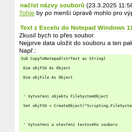
načíst názvy souborů
(23.3.2025 11:5
Tohle
by po menší úpravě mohlo pro výp
Text z Excelu do Notepad Windows 1
Zkusil bych to přes soubor.
Nejprve data uložit do souboru a ten pa
Např.:
Sub CopyToNotepad(strText as String)
 Dim objFSO As Object
 Dim objFile As Object
 ' Vytvoření objektu FileSystemObject
 Set objFSO = CreateObject("Scripting.FileSyste
 ' Vytvoření a otevření textového souboru