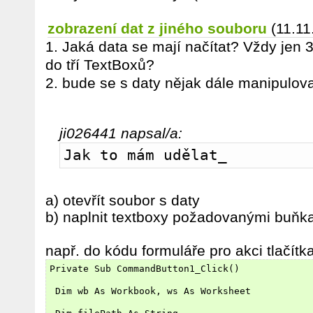
zobrazení dat z jiného souboru
(11.11
1. Jaká data se mají načítat? Vždy jen 
do tří TextBoxů?
2. bude se s daty nějak dále manipulov
ji026441 napsal/a:
Jak to mám udělat_
a) otevřít soubor s daty
b) naplnit textboxy požadovanými buňk
např. do kódu formuláře pro akci tlačítka
Private Sub CommandButton1_Click()
 Dim wb As Workbook, ws As Worksheet