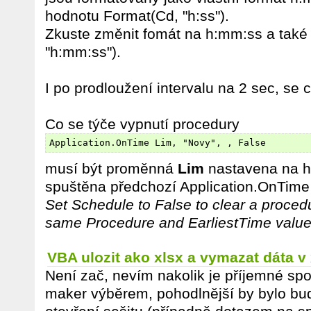
hodnotu Format(Cd, "h:ss").
Zkuste změnit fomát na h:mm:ss a také 
"h:mm:ss").
I po prodloužení intervalu na 2 sec, se
Co se týče vypnutí procedury
Application.OnTime Lim, "Novy", , False
musí být proměnná
Lim
nastavena na h
spuštěna předchozí Application.OnTime
Set Schedule to False to clear a procedu
same Procedure and EarliestTime value
VBA ulozit ako xlsx a vymazat dáta v
Není zač, nevím nakolik je příjemné sp
maker výběrem, pohodlnější by bylo buď