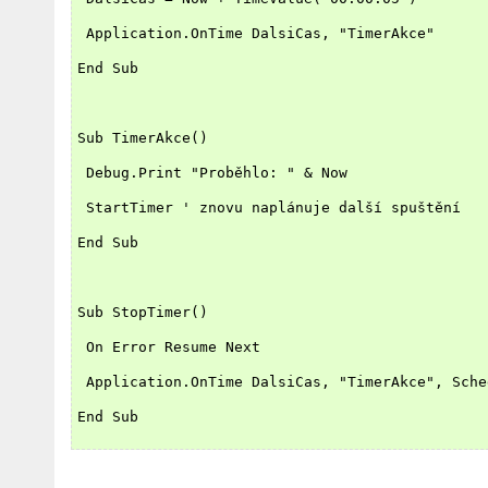
 Application.OnTime DalsiCas, "TimerAkce"
End Sub
Sub TimerAkce()
 Debug.Print "Proběhlo: " & Now
 StartTimer ' znovu naplánuje další spuštění
End Sub
Sub StopTimer()
 On Error Resume Next
 Application.OnTime DalsiCas, "TimerAkce", Sche
End Sub