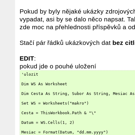
Pokud by byly nějaké ukázky zdrojových
vypadat, asi by se dalo něco napsat. T
zde moc na přehlednosti příspěvků a od
Stačí pár řádků ukázkových dat
bez cit
EDIT
:
pokud jde o pouhé uložení
'ulozit
Dim WS As Worksheet
Dim Cesta As String, Subor As String, Mesiac As
Set WS = Worksheets("makro")
Cesta = ThisWorkbook.Path & "\"
Datum = WS.Cells(1, 2)
Mesiac = Format(Datum, "dd.mm.yyyy")