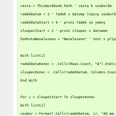
 cesta = ThisWorkbook.Path ' cesta k souborům
 radekDatum = 3 ' řádek s datumy (názvy souborů
 radekDataStart = 4 ' první řádek se jmény
 sloupecStart = 2 ' první sloupec s datumem
 hodnotaNenalezeno = "Nenalezeno" ' text v příp
 With listCil
 radekDataKonec = .Cells(Rows.Count, "A").End(x
 sloupecKonec = .Cells(radekDatum, Columns.Coun
 End With
 For i = sloupecStart To sloupecKonec
 With listCil
 soubor = Format(.Cells(radekDatum, i), "dd.mm.