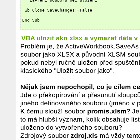
 ' Zavření souboru bez uložení
 wb.Close SaveChanges:=False
End Sub
VBA ulozit ako xlsx a vymazat dáta v
Problém je, že ActiveWorkbook.SaveAs 
soubor jako XLSX a původní XLSM soub
pokud nebyl ručně uložen před spuště
klasického "Uložit soubor jako".
Nějak jsem nepochopil, co je cílem c
Jde o překopírování a přesunutí sloupců
jiného definovaného souboru (jméno v
K čemu slouží soubor
promis.xlsm
? Je
to má hlubší význam, kolik obsahuje listů
uloženo do vytvořeného souboru?
Zdrojový soubor
zdroj.xls
má vždy tento