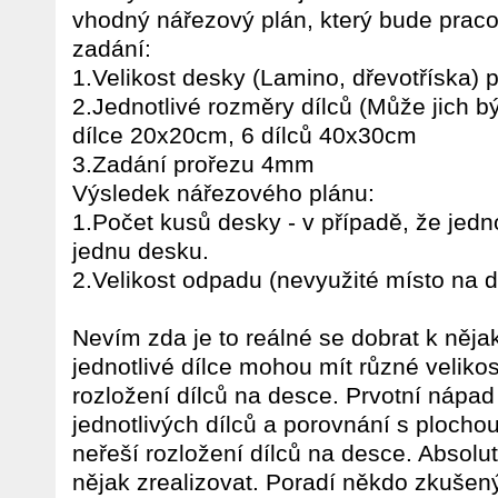
vhodný nářezový plán, který bude praco
zadání:
1.Velikost desky (Lamino, dřevotříska) 
2.Jednotlivé rozměry dílců (Může jich bý
dílce 20x20cm, 6 dílců 40x30cm
3.Zadání prořezu 4mm
Výsledek nářezového plánu:
1.Počet kusů desky - v případě, že jedn
jednu desku.
2.Velikost odpadu (nevyužité místo na 
Nevím zda je to reálné se dobrat k něja
jednotlivé dílce mohou mít různé veliko
rozložení dílců na desce. Prvotní nápad
jednotlivých dílců a porovnání s plochou
neřeší rozložení dílců na desce. Absolu
nějak zrealizovat. Poradí někdo zkušen