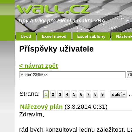
Tipy a triky pro Excel a makra VBA
Úvod
Excel návod
Excel šablony
Nástěn
Příspěvky uživatele
< návrat zpět
Strana:
.
1
2
3
4
5
6
7
8
9
další »
Nářezový plán
(3.3.2014 0:31)
Zdravím,
rád bych konzultoval jednu záležitost. 