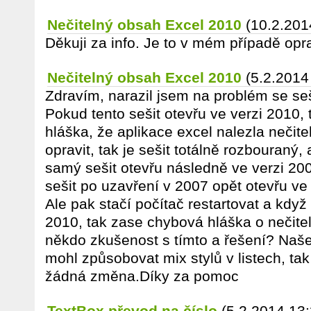
Nečitelný obsah Excel 2010
(10.2.201
Děkuji za info. Je to v mém případě opr
Nečitelný obsah Excel 2010
(5.2.2014
Zdravím, narazil jsem na problém se se
Pokud tento sešit otevřu ve verzi 2010, 
hláška, že aplikace excel nalezla nečit
opravit, tak je sešit totálně rozbouraný,
samý sešit otevřu následně ve verzi 200
sešit po uzavření v 2007 opět otevřu ve 
Ale pak stačí počítač restartovat a když 
2010, tak zase chybová hláška o nečit
někdo zkušenost s tímto a řešení? Naše
mohl způsobovat mix stylů v listech, tak
žádná změna.Díky za pomoc
TextBox převod na číslo
(5.2.2014 13: