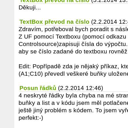
Děkuji...
TextBox převod na číslo
(2.2.2014 12:
Zdravím, potřeboval bych poradit s násl
Z UF pomocí Textboxu (pomocí odkazu
Controlsource)zapisuji čísla do výpočtu
aby se číslo zadané do textboxu rovněž 
Edit: Popřípadě zda je nějaký příkaz, kt
(A1;C10) převedl veškeré buňky uložené
Posun řádků
(2.2.2014 12:46)
4 neskryté řádky byla chyba na mé str
buňky a list a v kódu jsem měl potlače
ještě jiný problém s kódem. To jsem vyře
perfekt:-)