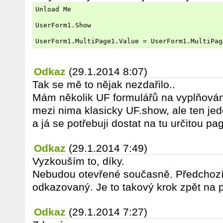
Unload Me
UserForm1.Show
UserForm1.MultiPage1.Value = UserForm1.MultiPag
Odkaz
(29.1.2014 8:07)
Tak se mě to nějak nezdařilo..
Mám několik UF formulářů na vyplňován
mezi nima klasicky UF.show, ale ten j
a já se potřebuji dostat na tu určitou pa
Odkaz
(29.1.2014 7:49)
Vyzkouším to, díky.
Nebudou otevřené současně. Předchozí 
odkazovaný. Je to takový krok zpět na 
Odkaz
(29.1.2014 7:27)