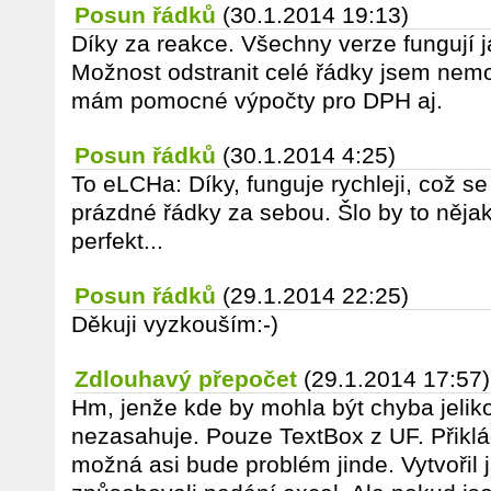
Posun řádků
(30.1.2014 19:13)
Díky za reakce. Všechny verze fungují j
Možnost odstranit celé řádky jsem nemoh
mám pomocné výpočty pro DPH aj.
Posun řádků
(30.1.2014 4:25)
To eLCHa: Díky, funguje rychleji, což se
prázdné řádky za sebou. Šlo by to nějak
perfekt...
Posun řádků
(29.1.2014 22:25)
Děkuji vyzkouším:-)
Zdlouhavý přepočet
(29.1.2014 17:57)
Hm, jenže kde by mohla být chyba jeliko
nezasahuje. Pouze TextBox z UF. Přikl
možná asi bude problém jinde. Vytvořil j