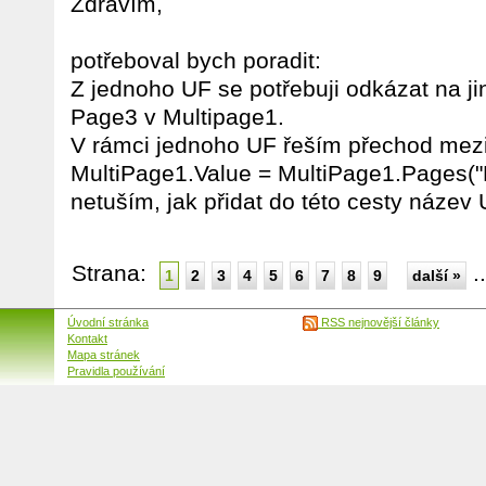
Zdravím,
potřeboval bych poradit:
Z jednoho UF se potřebuji odkázat na j
Page3 v Multipage1.
V rámci jednoho UF řeším přechod mezi
MultiPage1.Value = MultiPage1.Pages("
netuším, jak přidat do této cesty název 
Strana:
.
1
2
3
4
5
6
7
8
9
další »
Úvodní stránka
RSS nejnovější články
Kontakt
Mapa stránek
Pravidla používání