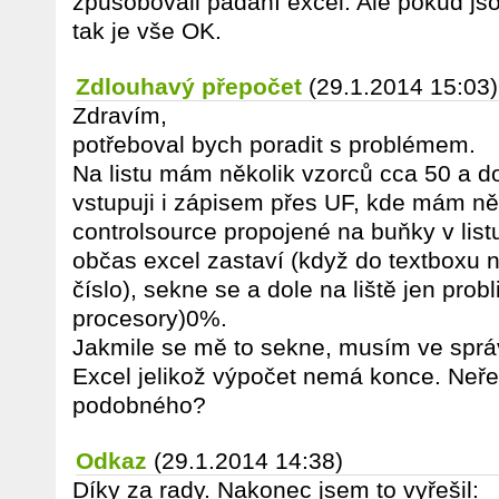
způsobovali padání excel. Ale pokud js
tak je vše OK.
Zdlouhavý přepočet
(29.1.2014 15:03)
Zdravím,
potřeboval bych poradit s problémem.
Na listu mám několik vzorců cca 50 a do
vstupuji i zápisem přes UF, kde mám ně
controlsource propojené na buňky v listu
občas excel zastaví (když do textboxu
číslo), sekne se a dole na liště jen prob
procesory)0%.
Jakmile se mě to sekne, musím ve správ
Excel jelikož výpočet nemá konce. Neře
podobného?
Odkaz
(29.1.2014 14:38)
Díky za rady. Nakonec jsem to vyřešil: