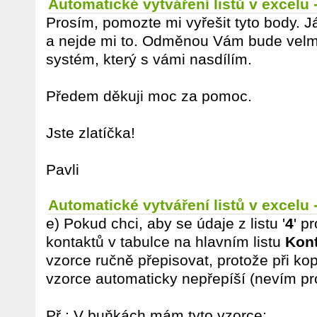
Automatické vytváření listů v excelu
Prosím, pomozte mi vyřešit tyto body. Já
a nejde mi to. Odměnou Vám bude velm
systém, který s vámi nasdílím.
Předem děkuji moc za pomoc.
Jste zlatíčka!
Pavli
Automatické vytváření listů v excelu
e) Pokud chci, aby se údaje z listu '
4
' p
kontaktů v tabulce na hlavním listu
Kon
vzorce ručně přepisovat, protože při ko
vzorce automaticky nepřepíší (nevím pr
Př.: V buňkách mám tyto vzorce: