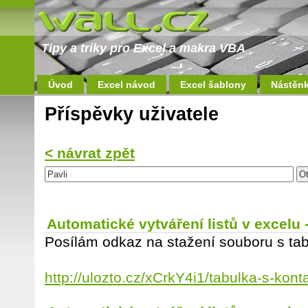
Tipy a triky pro Excel a makra VBA
Úvod
Excel návod
Excel šablony
Nástěn
Příspěvky uživatele
< návrat zpět
Automatické vytváření listů v excelu
Posílám odkaz na stažení souboru s tab
http://ulozto.cz/xCrkY4i1/tabulka-s-kont