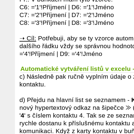
C6: ='1'!Příjmení | D6: ='1'!Jméno
C7: ='2'!Příjmení | D7: ='2'!Jméno
C8: ='3'!Příjmení | D8: ='3'!Jméno
➝ Cíl:
Potřebuji, aby se ty vzorce autom
dalšího řádku vždy se správnou hodnoto
='4'!Příjmení | D9: ='4'!Jméno
Automatické vytváření listů v excelu
c) Následně pak ručně vyplním údaje o 
kontaktu.
d) Přejdu na hlavní list se seznamem -
nový hypertextový odkaz na šipečce ⨠ (
'
4
' s číslem kontaktu 4. Tak se ze sez
rychle dostanu k příslušnému kontaktu 
komunikaci. Když z karty kontaktu v buň