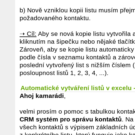
b) Nově vzniklou kopii listu musím pře
požadovaného kontaktu.
➝ Cíl:
Aby se nová kopie listu vytvořila
kliknutím na šipečku nebo nějaké tlačí
Zároveň, aby se kopie listu automaticky
podle čísla v seznamu kontaktů a zárov
poslední vytvořený list s nižším číslem
posloupnost listů 1, 2, 3, 4, ...).
Automatické vytváření listů v excelu
Ahoj kamarádi
,
velmi prosím o pomoc s tabulkou kontakt
CRM systém pro správu kontaktů
. Na
všech kontaktů s výpisem základních úda
z konkrétního listu, který funguje jako 