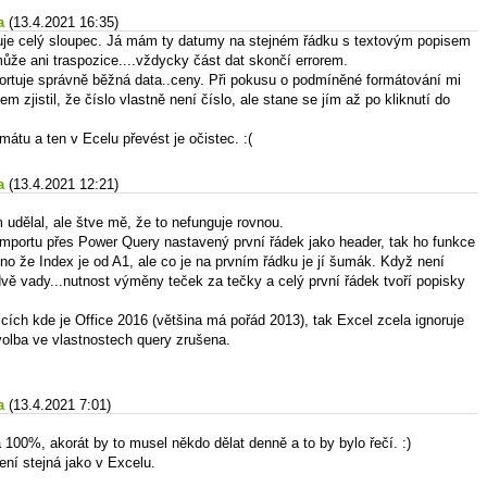
a
(13.4.2021 16:35)
uje celý sloupec. Já mám ty datumy na stejném řádku s textovým popisem
ůže ani traspozice....vždycky část dat skončí errorem.
ortuje správně běžná data..ceny. Při pokusu o podmíněné formátování mi
em zjistil, že číslo vlastně není číslo, ale stane se jím až po kliknutí do
átu a ten v Ecelu převést je očistec. :(
a
(13.4.2021 12:21)
 udělal, ale štve mě, že to nefunguje rovnou.
i importu přes Power Query nastavený první řádek jako header, tak ho funkce
no že Index je od A1, ale co je na prvním řádku je jí šumák. Když není
dvě vady...nutnost výměny teček za tečky a celý první řádek tvoří popisky
nicích kde je Office 2016 (většina má pořád 2013), tak Excel zcela ignoruje
volba ve vlastnostech query zrušena.
a
(13.4.2021 7:01)
100%, akorát by to musel někdo dělat denně a to by bylo řečí. :)
ení stejná jako v Excelu.