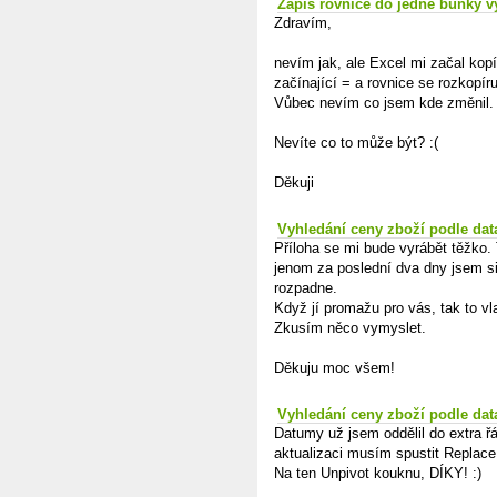
Zápis rovnice do jedné buňky v
Zdravím,
nevím jak, ale Excel mi začal kop
začínající = a rovnice se rozkopír
Vůbec nevím co jsem kde změnil. D
Nevíte co to může být? :(
Děkuji
Vyhledání ceny zboží podle dat
Příloha se mi bude vyrábět těžko. 
jenom za poslední dva dny jsem si 
rozpadne.
Když jí promažu pro vás, tak to vl
Zkusím něco vymyslet.
Děkuju moc všem!
Vyhledání ceny zboží podle dat
Datumy už jsem oddělil do extra ř
aktualizaci musím spustit Replace 
Na ten Unpivot kouknu, DÍKY! :)