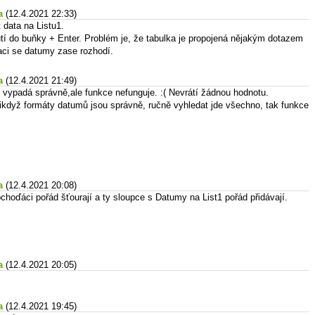
a
(12.4.2021 22:33)
 data na Listu1.
tí do buňky + Enter. Problém je, že tabulka je propojená nějakým dotazem
aci se datumy zase rozhodí.
a
(12.4.2021 21:49)
 vypadá správně,ale funkce nefunguje. :( Nevrátí žádnou hodnotu.
e ikdyž formáty datumů jsou správně, ručně vyhledat jde všechno, tak funkce
a
(12.4.2021 20:08)
hoďáci pořád šťourají a ty sloupce s Datumy na List1 pořád přidávají.
a
(12.4.2021 20:05)
a
(12.4.2021 19:45)