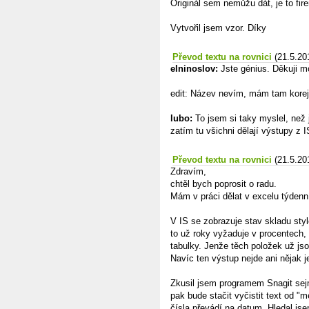
Originál sem nemůžu dát, je to fir
Vytvořil jsem vzor. Díky
Převod textu na rovnici
(21.5.20
elninoslov:
Jste génius. Děkuji m
edit: Název nevím, mám tam kore
lubo:
To jsem si taky myslel, než j
zatím tu všichni dělají výstupy z I
Převod textu na rovnici
(21.5.20
Zdravím,
chtěl bych poprosit o radu.
Mám v práci dělat v excelu týdenn
V IS se zobrazuje stav skladu sty
to už roky vyžaduje v procentech, 
tabulky. Jenže těch položek už js
Navíc ten výstup nejde ani nějak 
Zkusil jsem programem Snagit sejm
pak bude stačit vyčistit text od 
čísla převádí na datum. Hledal js