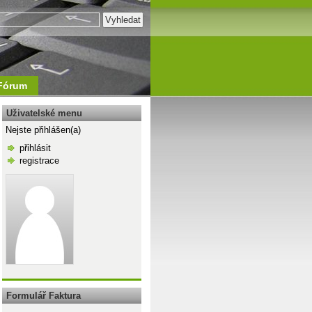
Fórum
Uživatelské menu
Nejste přihlášen(a)
přihlásit
registrace
\n
Formulář Faktura