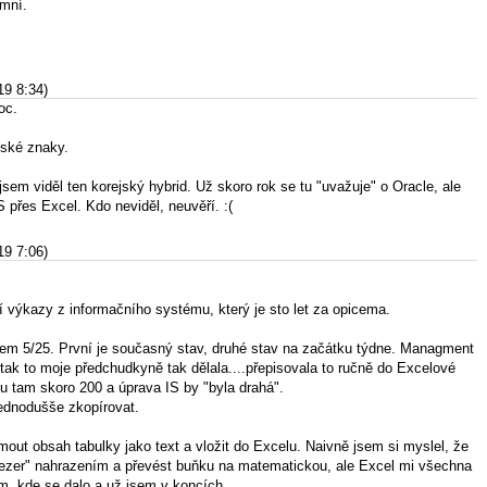
emní.
19 8:34)
oc.
jské znaky.
sem viděl ten korejský hybrid. Už skoro rok se tu "uvažuje" o Oracle, ale
S přes Excel. Kdo neviděl, neuvěří. :(
19 7:06)
í výkazy z informačního systému, který je sto let za opicema.
lem 5/25. První je současný stav, druhé stav na začátku týdne. Managment
tak to moje předchudkyně tak dělala....přepisovala to ručně do Excelové
ou tam skoro 200 a úprava IS by "byla drahá".
jednodušše zkopírovat.
out obsah tabulky jako text a vložit do Excelu. Naivně jsem si myslel, že
"mezer" nahrazením a převést buňku na matematickou, ale Excel mi všechna
em, kde se dalo a už jsem v koncích.