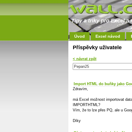
Tipy a triky pro Excel 
Úvod
Excel návod
Příspěvky uživatele
< návrat zpět
Import HTML do buňky jako Go
Zdravím,
má Excel možnost importovat data
IMPORTHTML?
Vím, že to lze přes PQ, ale u Googl
Díky