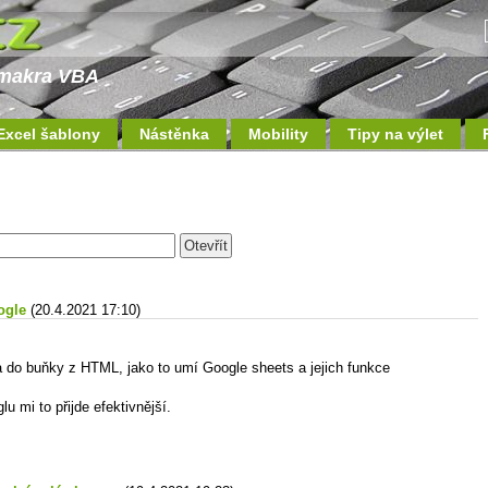
a makra VBA
Excel šablony
Nástěnka
Mobility
Tipy na výlet
ogle
(20.4.2021 17:10)
 do buňky z HTML, jako to umí Google sheets a jejich funkce
u mi to přijde efektivnější.