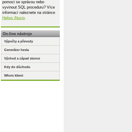
pomoci se správou nebo
vyvinout SQL proceduru? Více
informací naleznete na stránce
Helios iNuvio
.
On-line nástroje
Výpočty a převody
Generátor hesla
Východ a západ slunce
Kdy do důchodu
Whois klient