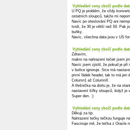
Vyhledání ceny zboží podle dat
U PQ je problém, že vždy konvert
ostatních sloupců, takže mi nepom
Navíc po otestování PQ ani neimp
tvrdí, že 30 je větší než 50. Pak js
buňky.
Navíc, všechna data jsou v US form
Vyhledání ceny zboží podle dat
Zdravím,
makro na nahrazení teček jsem jim
Navíc jsem zjistil, že pokud je př
v buňce ignoruje. Sice má nastave
první řádek header, tak to má jen 
Column1 až ColumnX.
A třešnička na dortu je, že na sta
nastavení šířky sloupců, ikdyž je 
Super den. :)
Vyhledání ceny zboží podle dat
Děkuji za tip.
Nahrazení tečky tečkou funguje na 
Fascinuje mě, že tečka z Oracle n