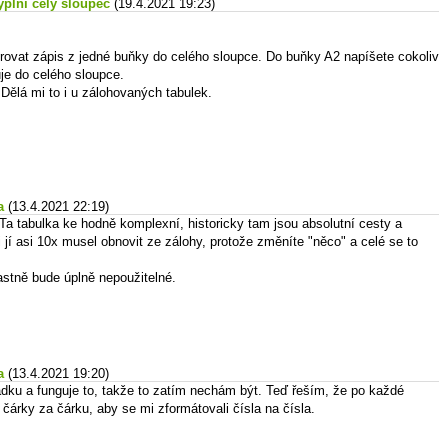
yplní celý sloupec
(19.4.2021 19:23)
írovat zápis z jedné buňky do celého sloupce. Do buňky A2 napíšete cokoliv
uje do celého sloupce.
ělá mi to i u zálohovaných tabulek.
a
(13.4.2021 22:19)
Ta tabulka ke hodně komplexní, historicky tam jsou absolutní cesty a
jí asi 10x musel obnovit ze zálohy, protože změníte "něco" a celé se to
astně bude úplně nepoužitelné.
a
(13.4.2021 19:20)
ádku a funguje to, takže to zatím nechám být. Teď řeším, že po každé
čárky za čárku, aby se mi zformátovali čísla na čísla.