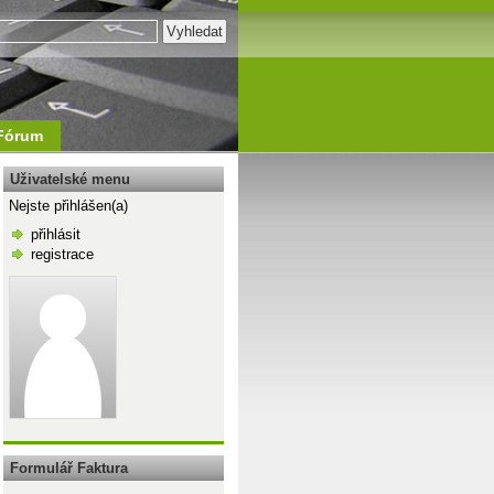
Fórum
Uživatelské menu
Nejste přihlášen(a)
přihlásit
registrace
\n
Formulář Faktura