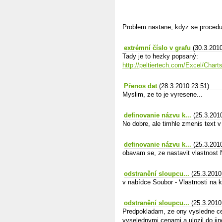
Problem nastane, kdyz se procedur
extrémní číslo v grafu
(30.3.201
Tady je to hezky popsaný:
http://peltiertech.com/Excel/Char
Přenos dat
(28.3.2010 23:51)
Myslim, ze to je vyresene...
definovanie názvu k...
(25.3.201
No dobre, ale timhle zmenis text v
definovanie názvu k...
(25.3.201
obavam se, ze nastavit vlastnost
odstranění sloupcu...
(25.3.2010
v nabídce Soubor - Vlastnosti na 
odstranění sloupcu...
(25.3.2010
Predpokladam, ze ony vysledne cen
vyselednymi cenami a ulozil do ji