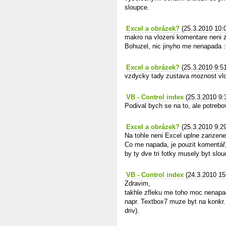
sloupce.
Excel a obrázek?
(25.3.2010 10:
makro na vlozeni komentare neni z
Bohuzel, nic jinyho me nenapada :
Excel a obrázek?
(25.3.2010 9:5
vzdycky tady zustava moznost vlo
VB - Control index
(25.3.2010 9:
Podival bych se na to, ale potrebo
Excel a obrázek?
(25.3.2010 9:2
Na tohle neni Excel uplne zarizene
Co me napada, je pouzit komentář,
by ty dve tri fotky musely byt slou
VB - Control index
(24.3.2010 15
Zdravim,
takhle zfleku me toho moc nenapad
napr. Textbox7 muze byt na konkr. p
driv).