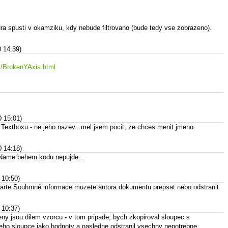
a spusti v okamziku, kdy nebude filtrovano (bude tedy vse zobrazeno).
0 14:39)
ts/BrokenYAxis.html
0 15:01)
 Textboxu - ne jeho nazev...mel jsem pocit, ze chces menit jmeno.
0 14:18)
 Name behem kodu nepujde...
 10:50)
karte Souhrnné informace muzete autora dokumentu prepsat nebo odstranit
 10:37)
y jsou dilem vzorcu - v tom pripade, bych zkopiroval sloupec s
neho sloupce jako hodnoty a nasledne odstranil vsechny nepotrebne