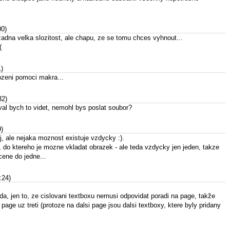
00)
adna velka slozitost, ale chapu, ze se tomu chces vyhnout...
(
1)
zeni pomoci makra...
32)
val bych to videt, nemohl bys poslat soubor?
9)
j, ale nejaka moznost existuje vzdycky :).
 do ktereho je mozne vkladat obrazek - ale teda vzdycky jen jeden, takze
cene do jedne...
:24)
a, jen to, ze cislovani textboxu nemusi odpovidat poradi na page, takže
age uz treti (protoze na dalsi page jsou dalsi textboxy, ktere byly pridany