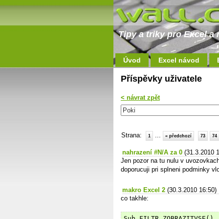
Tipy a triky pro Excel 
Úvod
Excel návod
Příspěvky uživatele
< návrat zpět
Strana:
...
1
« předchozí
73
74
nahrazení #N/A za 0
(31.3.2010 1
Jen pozor na tu nulu v uvozovkach
doporucuji pri splneni podminky vl
makro Excel 2
(30.3.2010 16:50)
co takhle:
Sub FILTR_ZOBRAZITVSE()