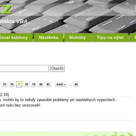
a makra VBA
Excel šablony
Nástěnka
Mobility
Tipy na výlet
...
75
76
77
78
79
80
81
další »
84
1:14)
, mohlo by to nekdy zpusobit problemy pri naslednych vypoctech -
ozit nulu bez uvozovek!