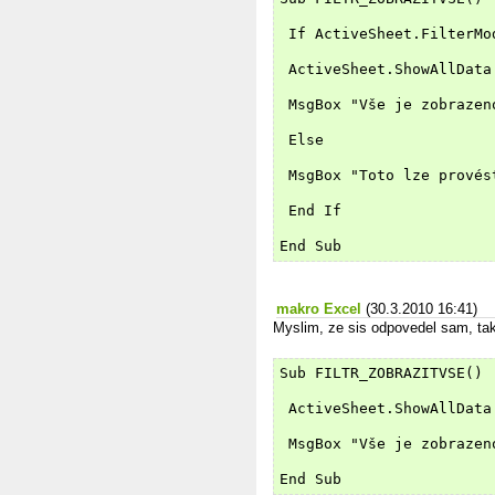
 If ActiveSheet.FilterMo
 ActiveSheet.ShowAllData
 MsgBox "Vše je zobrazen
 Else
 MsgBox "Toto lze provés
 End If
End Sub
makro Excel
(30.3.2010 16:41)
Myslim, ze sis odpovedel sam, tak
Sub FILTR_ZOBRAZITVSE()
 ActiveSheet.ShowAllData
 MsgBox "Vše je zobrazen
End Sub