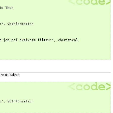
de Then
o", vbInformation 
t jen při aktivním filtru!", vbCritical
ze asi takhle:
o", vbInformation