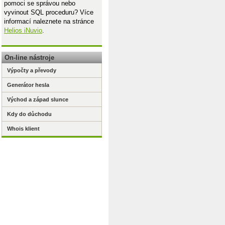
pomoci se správou nebo
vyvinout SQL proceduru? Více
informací naleznete na stránce
Helios iNuvio
.
On-line nástroje
Výpočty a převody
Generátor hesla
Východ a západ slunce
Kdy do důchodu
Whois klient