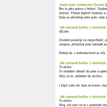
kopie mezi instancemi Excelu
(
Ber to jako pokus o řešení. Soubo
uložení. Pokud doplníš hodnoty a z
Data se přenášejí přes pole, tedy 
Jak vymazat buňku v závislosti
@Lubo
Osobně považuji za nejrychlejší, 
sloupce, příslušné pole nahradit p
Dobrej tip, v jednoduchosti je síla.
Jak vymazat buňku v závislosti
To elnino
To ukládání oblastí do pole a opět
Diky za to, ukládám do archivu.
I když celá věc byla na konec zb
Jak vymazat buňku v závislosti
To elnino:
Ahoj, šel sem na to v podstatě st