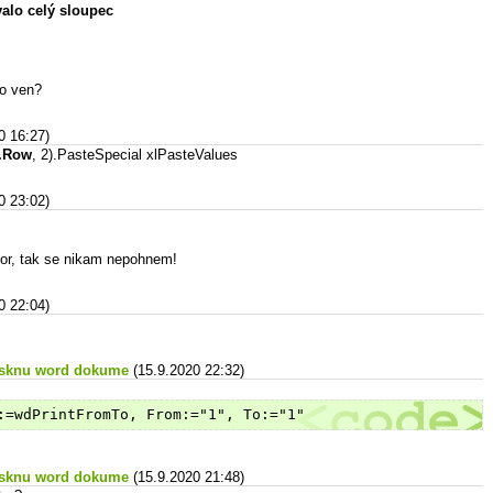
valo celý sloupec
ho ven?
0 16:27)
.Row
, 2).PasteSpecial xlPasteValues
0 23:02)
or, tak se nikam nepohnem!
0 22:04)
tisknu word dokume
(15.9.2020 22:32)
:=wdPrintFromTo, From:="1", To:="1"
tisknu word dokume
(15.9.2020 21:48)