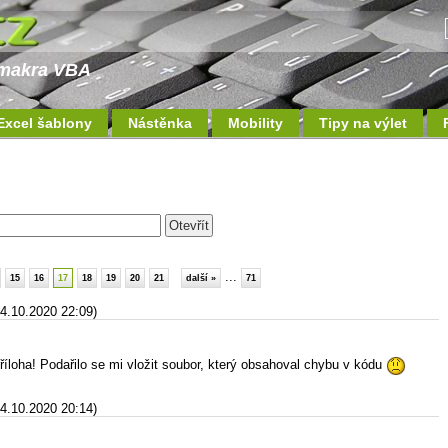
a makra VBA
Excel šablony
Nástěnka
Mobility
Tipy na výlet
...
15
16
17
18
19
20
21
další »
71
24.10.2020 22:09)
loha! Podařilo se mi vložit soubor, který obsahoval chybu v kódu
24.10.2020 20:14)