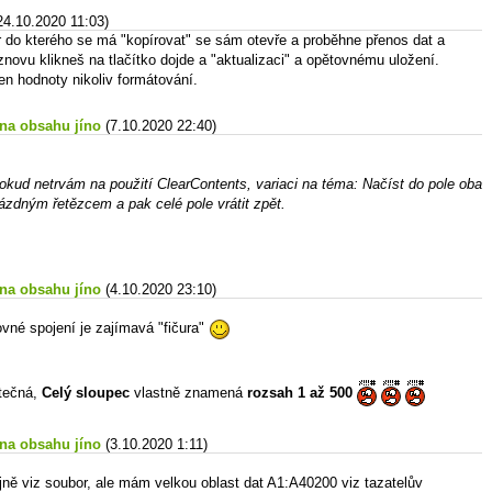
24.10.2020 11:03)
r do kterého se má "kopírovat" se sám otevře a proběhne přenos dat a
novu klikneš na tlačítko dojde a "aktualizaci" a opětovnému uložení.
jen hodnoty nikoliv formátování.
 na obsahu jíno
(7.10.2020 22:40)
pokud netrvám na použití ClearContents, variaci na téma: Načíst do pole oba
rázdným řetězcem a pak celé pole vrátit zpět.
 na obsahu jíno
(4.10.2020 23:10)
ovné spojení je zajímavá "fičura"
ytečná,
Celý sloupec
vlastně znamená
rozsah 1 až 500
 na obsahu jíno
(3.10.2020 1:11)
ejně viz soubor, ale mám velkou oblast dat A1:A40200 viz tazatelův