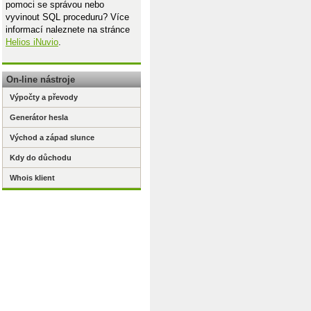
pomoci se správou nebo
vyvinout SQL proceduru? Více
informací naleznete na stránce
Helios iNuvio
.
On-line nástroje
Výpočty a převody
Generátor hesla
Východ a západ slunce
Kdy do důchodu
Whois klient