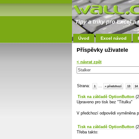
Tipy a triky pro Excel 
Úvod
Excel návod
Příspěvky uživatele
< návrat zpět
Strana:
...
1
« předchozí
13
14
Tisk na základě OptionButton
(
Upraveno pro tisk bez "Titulku"
V předchozí odpovědi vyměněna pří
Tisk na základě OptionButton
(
Třeba takto: