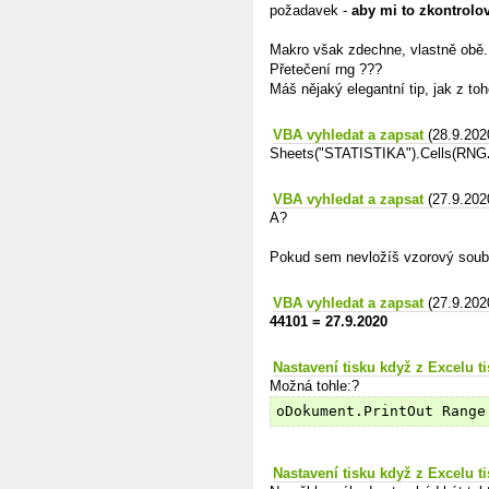
požadavek -
aby mi to zkontrolo
Makro však zdechne, vlastně obě.
Přetečení rng ???
Máš nějaký elegantní tip, jak z to
VBA vyhledat a zapsat
(28.9.202
Sheets("STATISTIKA").Cells(RNG
VBA vyhledat a zapsat
(27.9.202
A?
Pokud sem nevložíš vzorový soub
VBA vyhledat a zapsat
(27.9.202
44101 = 27.9.2020
Nastavení tisku když z Excelu 
Možná tohle:?
oDokument.PrintOut Range
Nastavení tisku když z Excelu 