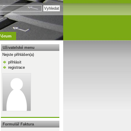
Fórum
Uživatelské menu
Nejste přihlášen(a)
přihlásit
registrace
\n
Formulář Faktura