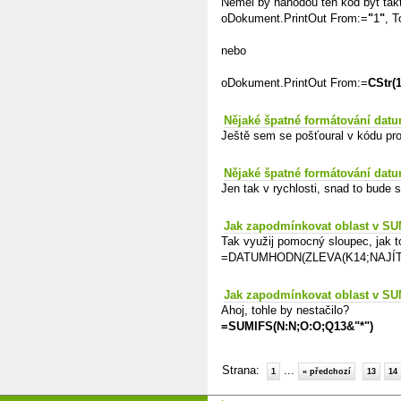
Neměl by náhodou ten kód být tak
oDokument.PrintOut From:=
"
1
"
, T
nebo
oDokument.PrintOut From:=
CStr(1
Nějaké špatné formátování da
Ještě sem se pošťoural v kódu pro
Nějaké špatné formátování da
Jen tak v rychlosti, snad to bude s
Jak zapodmínkovat oblast v S
Tak využij pomocný sloupec, jak 
=DATUMHODN(ZLEVA(K14;NAJÍT("
Jak zapodmínkovat oblast v S
Ahoj, tohle by nestačilo?
=SUMIFS(N:N;O:O;Q13&"*")
Strana:
...
1
« předchozí
13
14