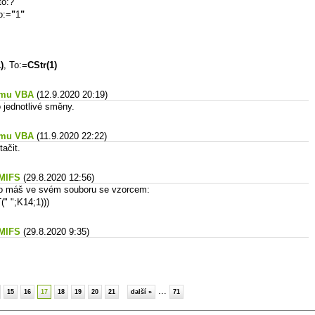
to:?
o:=
"
1
"
)
, To:=
CStr(1)
tumu VBA
(12.9.2020 20:19)
 jednotlivé směny.
tumu VBA
(11.9.2020 22:22)
tačit.
UMIFS
(29.8.2020 12:56)
to máš ve svém souboru se vzorcem:
 ";K14;1)))
UMIFS
(29.8.2020 9:35)
...
15
16
17
18
19
20
21
další »
71