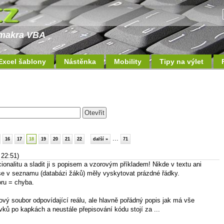
a makra VBA
Excel šablony
Nástěnka
Mobility
Tipy na výlet
...
16
17
18
19
20
21
22
další »
71
 22:51)
cionalitu a sladit ji s popisem a vzorovým příkladem! Nikde v textu ani
se v seznamu (databázi žáků) měly vyskytovat prázdné řádky.
ru = chyba.
rový soubor odpovídající reálu, ale hlavně pořádný popis jak má vše
ků po kapkách a neustále přepisování kódu stojí za ...