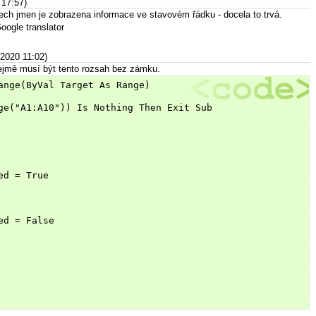
 17:57)
šech jmen je zobrazena informace ve stavovém řádku - docela to trvá.
oogle translator
.2020 11:02)
jmě musí být tento rozsah bez zámku.
ange(ByVal Target As Range)
ge("A1:A10")) Is Nothing Then Exit Sub
ed = True
ed = False