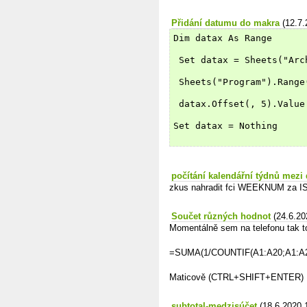
Přidání datumu do makra
(12.7.
Dim datax As Range
 Set datax = Sheets("Arc
 Sheets("Program").Range
 datax.Offset(, 5).Value
Set datax = Nothing
počítání kalendářní týdnů mezi 
zkus nahradit fci WEEKNUM z
Součet různých hodnot
(24.6.20
Momentálně sem na telefonu tak to
=SUMA(1/COUNTIF(A1:A20;A1:A2
Maticově (CTRL+SHIFT+ENTER)
subtotal-medzisúčet
(18.6.2020 