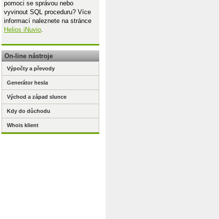
pomoci se správou nebo
vyvinout SQL proceduru? Více
informací naleznete na stránce
Helios iNuvio
.
On-line nástroje
Výpočty a převody
Generátor hesla
Východ a západ slunce
Kdy do důchodu
Whois klient