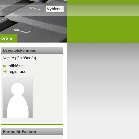
Fórum
Uživatelské menu
Nejste přihlášen(a)
přihlásit
registrace
\n
Formulář Faktura