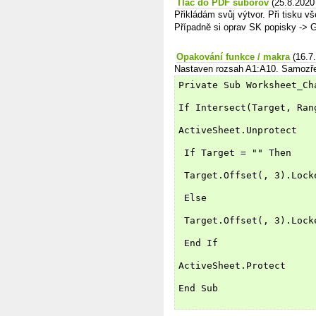
Tlac do PDF suborov
(25.8.2020
Přikládám svůj výtvor. Při tisku v
Případně si oprav SK popisky -> G
Opakování funkce / makra
(16.7
Nastaven rozsah A1:A10. Samozře
Private Sub Worksheet_Ch
If Intersect(Target, Ran
ActiveSheet.Unprotect
 If Target = "" Then
 Target.Offset(, 3).Lock
 Else
 Target.Offset(, 3).Lock
 End If
ActiveSheet.Protect
End Sub