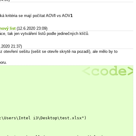
aká kritéria se mají počítat AOV
I
vs AOV
1
ový list
(12.6.2020 23:09)
ce, tak jen vytváření listů podle jedinečných klíčů.
6.2020 21:37)
z otevření sešitu (sešit se otevře skrytě na pozadí), ale mělo by to
oru.
:\Users\Intel i3\Desktop\test.xlsx")