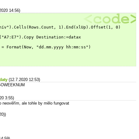
2020 14:56)
hív").Cells(Rows.Count, 1).End(xlUp).Offset(1, 0)
("A7:E7").Copy Destination:=datax
 = Format(Now, "dd.mm.yyyy hh:mm:ss")
daty
(12.7.2020 12:53)
a ISOWEEKNUM
20 3:55)
 neověřím, ale tohle by mělo fungovat
0))
14:59)