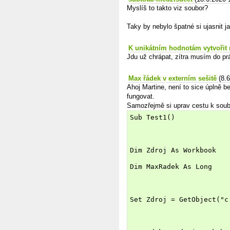
Myslíš to takto viz soubor?
Taky by nebylo špatné si ujasnit j
K unikátním hodnotám vytvořit n
Jdu už chrápat, zítra musím do prá
Max řádek v externím sešitě
(8.
Ahoj Martine, není to sice úplně be
fungovat.
Samozřejmě si uprav cestu k soub
Sub Test1()
Dim Zdroj As Workbook
Dim MaxRadek As Long
Set Zdroj = GetObject("c