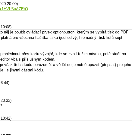
020 20:00)
?v=1HVLSuAZEtQ
 19:08)
to něj je použit ovládací prvek optionbutton, kterým se vybírá tisk do PDF
platná pro všechna tlačítka tisku (jednotlivý, hromadný, tisk listů sept -
prohlédnout přes kartu vývojář, kde se zvolí řežim návrhu, poté stačí na
e editor vba s příslušným kódem.
je však třeba kódu porozumět a vědět co je nutné upravit (přepsat) pro jeho
je i s jinými částmi kódu.
 6:44)
 20:33)
?
 18:42)