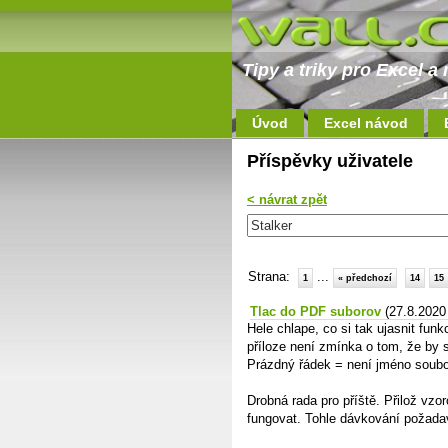
Tipy a triky pro Excel 
Úvod
Excel návod
Příspěvky uživatele
< návrat zpět
Strana:
...
1
« předchozí
14
15
Tlac do PDF suborov
(27.8.2020
Hele chlape, co si tak ujasnit funk
příloze není zmínka o tom, že by 
Prázdný řádek = není jméno soubo
Drobná rada pro příště. Přilož vzo
fungovat. Tohle dávkování požadav