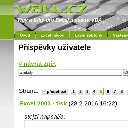
Tipy a triky pro Excel a makra VBA
Úvod
Excel návod
Excel šablony
Nástěn
Příspěvky uživatele
< návrat zpět
Strana:
« předchozí
1
2
3
4
5
6
7
8
Excel 2003 - tisk
(28.2.2016 16:22)
stejzi napsal/a: