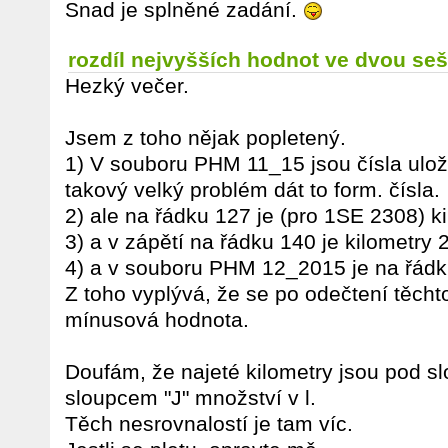
Snad je splněné zadání.
rozdíl nejvyšších hodnot ve dvou seš
Hezký večer.
Jsem z toho nějak popletený.
1) V souboru PHM 11_15 jsou čísla ulože
takový velký problém dát to form. čísla.
2) ale na řádku 127 je (pro 1SE 2308) k
3) a v zápětí na řádku 140 je kilometry
4) a v souboru PHM 12_2015 je na řádk
Z toho vyplývá, že se po odečtení těch
mínusová hodnota.
Doufám, že najeté kilometry jsou pod s
sloupcem "J" množství v l.
Těch nesrovnalostí je tam víc.