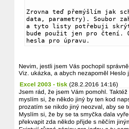
Zrovna teď přemýšlím jak sch
data, parametry). Soubor zah
a tyto listy potřebuji skrýt
bude použit jen pro čtení. O
hesla pro úpravu. 
Nevim, jestli jsem Vás pochopil správně
Viz. ukázka, a abych nezapoměl Heslo j
Excel 2003 - tisk
(28.2.2016 14:16)
Jsem rád, že jsem Vám pomohl. Taktéž j
myslím si, že někdo jiný by ten kod na
prozatím se nikdo jiný neozval, aby se 
Myslím si, že by se ta smyčka dala vyřeš
překvapit zda někdo přijde s něčím jin