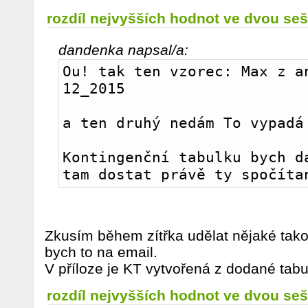
rozdíl nejvyšších hodnot ve dvou seš
dandenka napsal/a:
Ou! tak ten vzorec: Max z an
12_2015
a ten druhý nedám To vypadá
Kontingenční tabulku bych da
tam dostat právě ty spočíta
Zkusím během zítřka udělat nějaké tako
bych to na email.
V příloze je KT vytvořená z dodané tabu
rozdíl nejvyšších hodnot ve dvou seš