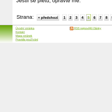
Jestli se pletu, opravte mě.
Strana:
« předchozí
1
2
3
4
5
6
7
8
Úvodní stránka
RSS nejnovější články
Kontakt
Mapa stránek
Pravidla používání