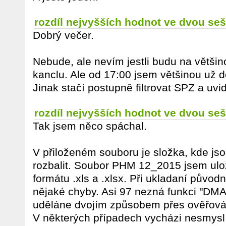
rozdíl nejvyšších hodnot ve dvou seš
Dobrý večer.
Nebude, ale nevím jestli budu na větši
kanclu. Ale od 17:00 jsem většinou už 
Jinak stačí postupně filtrovat SPZ a uvid
rozdíl nejvyšších hodnot ve dvou seš
Tak jsem něco spáchal.
V přiloženém souboru je složka, kde js
rozbalit. Soubor PHM 12_2015 jsem ulož
formátu .xls a .xlsx. Při ukladaní původn
nějaké chyby. Asi 97 nezná funkci "DMA
uděláne dvojím způsobem přes ověřová
V některých případech vycházi nesmysl 