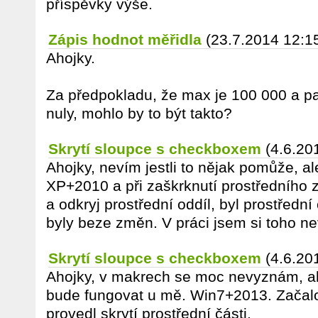
příspěvky výše.
Zápis hodnot měřidla
(23.7.2014 12:1
Ahojky.
Za předpokladu, že max je 100 000 a pa
nuly, mohlo by to být takto?
Skrytí sloupce s checkboxem
(4.6.20
Ahojky, nevím jestli to nějak pomůže, a
XP+2010 a při zaškrknutí prostředního z
a odkryj prostřední oddíl, byl prostřední
byly beze změn. V práci jsem si toho nevš
Skrytí sloupce s checkboxem
(4.6.20
Ahojky, v makrech se moc nevyznám, ale 
bude fungovat u mě. Win7+2013. Začalo
provedl skrytí prostřední části.