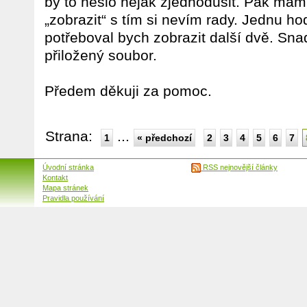
by to nešlo nějak zjednodušit. Pak mám
„zobrazit“ s tím si nevím rady. Jednu ho
potřeboval bych zobrazit další dvě. Sn
přiložený soubor.
Předem děkuji za pomoc.
Strana:
...
1
« předchozí
2
3
4
5
6
7
Úvodní stránka
RSS nejnovější články
Kontakt
Mapa stránek
Pravidla používání