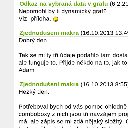
Odkaz na vybraná data v grafu
(6.2.2
Nepomohl by ti dynamický graf?
Viz. příloha.
Zjednodušení makra
(16.10.2013 13:4
Dobrý den.
Tak se mi ty tři údaje podařilo tam dost
ale funguje to. Přijde někdo na to, jak 
Adam
Zjednodušení makra
(16.10.2013 8:55
Hezký den.
Potřeboval bych od vás pomoc ohledn
comboboxy z nich jsou tři navzájem pro
má, ale zápis se mi zdá nějaký složitý. C