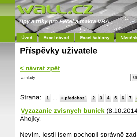
Tipy a triky pro Excel a makra VBA
Úvod
Excel návod
Excel šablony
Nástěn
Příspěvky uživatele
< návrat zpět
Strana:
...
1
« předchozí
2
3
4
5
6
7
Vyzazanie zvisnych buniek
(8.10.2014
Ahojky.
Nevím, jestli jsem pochopil správně zad