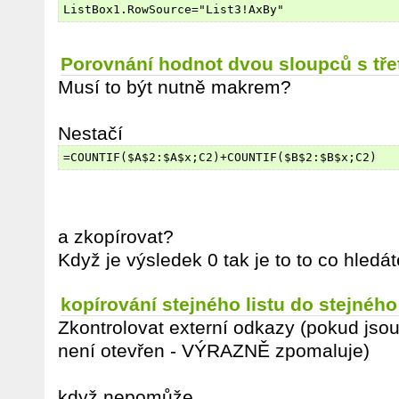
ListBox1.RowSource="List3!AxBy"
Porovnání hodnot dvou sloupců s tře
Musí to být nutně makrem?
Nestačí
=COUNTIF($A$2:$A$x;C2)+COUNTIF($B$2:$B$x;C2)
a zkopírovat?
Když je výsledek 0 tak je to to co hledát
kopírování stejného listu do stejného
Zkontrolovat externí odkazy (pokud js
není otevřen - VÝRAZNĚ zpomaluje)
když nepomůže