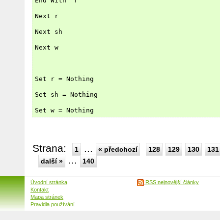
End With 'r
Next r
Next sh
Next w
Set r = Nothing
Set sh = Nothing
Set w = Nothing
Strana:
...
1
« předchozí
128
129
130
131
...
další »
140
Úvodní stránka
RSS nejnovější články
Kontakt
Mapa stránek
Pravidla používání