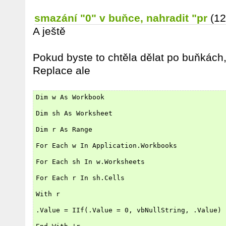
smazání "0" v buňce, nahradit "pr
(12
A ještě
Pokud byste to chtěla dělat po buňkách,
Replace ale
Dim w As Workbook
Dim sh As Worksheet
Dim r As Range
For Each w In Application.Workbooks
For Each sh In w.Worksheets
For Each r In sh.Cells
With r
.Value = IIf(.Value = 0, vbNullString, .Value)