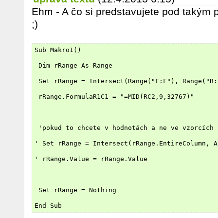
Ehm - A čo si predstavujete pod takým 
;)
Sub Makro1()
 Dim rRange As Range
 Set rRange = Intersect(Range("F:F"), Range("B:
 rRange.FormulaR1C1 = "=MID(RC2,9,32767)"
 'pokud to chcete v hodnotách a ne ve vzorcích 
' Set rRange = Intersect(rRange.EntireColumn, A
' rRange.Value = rRange.Value
 Set rRange = Nothing
End Sub