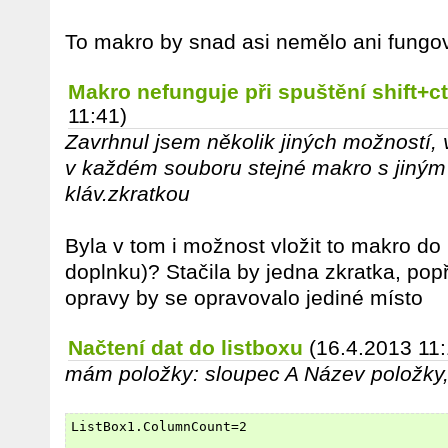
To makro by snad asi nemělo ani fungov
Makro nefunguje při spuštění shift+c
11:41)
Zavrhnul jsem několik jiných možností, v
v každém souboru stejné makro s jiným
kláv.zkratkou
Byla v tom i možnost vložit to makro 
doplnku)? Stačila by jedna zkratka, pop
opravy by se opravovalo jediné místo
Načtení dat do listboxu
(16.4.2013 11:
mám položky: sloupec A Název položky
ListBox1.ColumnCount=2