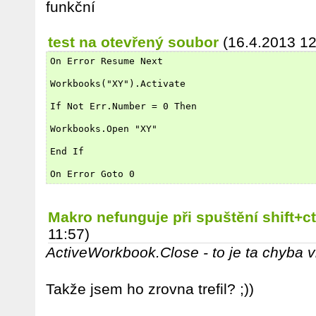
funkční
test na otevřený soubor
(16.4.2013 12
On Error Resume Next
Workbooks("XY").Activate
If Not Err.Number = 0 Then
Workbooks.Open "XY"
End If
On Error Goto 0
Makro nefunguje při spuštění shift+c
11:57)
ActiveWorkbook.Close - to je ta chyba v
Takže jsem ho zrovna trefil? ;))