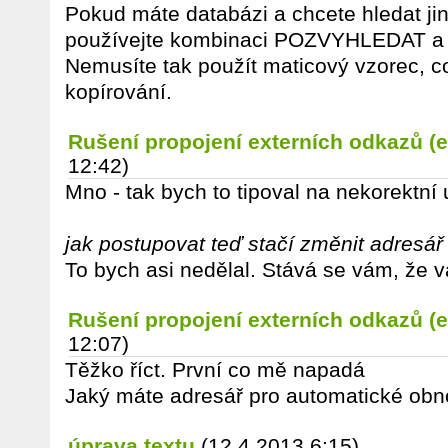
Pokud máte databázi a chcete hledat jin
používejte kombinaci POZVYHLEDAT a
Nemusíte tak použít maticový vzorec, co
kopírování.
Rušení propojení externích odkazů (e
12:42)
Mno - tak bych to tipoval na nekorektní
jak postupovat teď stačí změnit adresá
To bych asi nedělal. Stává se vám, že
Rušení propojení externích odkazů (e
12:07)
Těžko říct. První co mě napadá
Jaký máte adresář pro automatické obn
úprava textu
(12.4.2013 6:15)