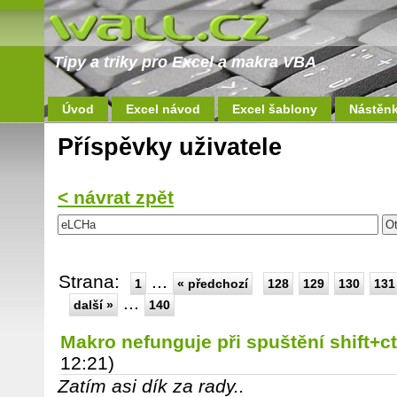
Tipy a triky pro Excel a makra VBA
Úvod
Excel návod
Excel šablony
Nástěn
Příspěvky uživatele
< návrat zpět
Strana:
...
1
« předchozí
128
129
130
131
...
další »
140
Makro nefunguje při spuštění shift+c
12:21)
Zatím asi dík za rady..