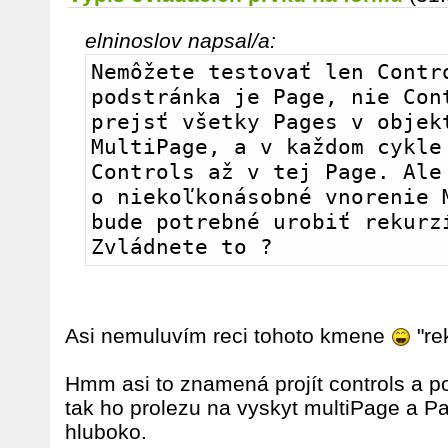
elninoslov napsal/a:
Nemôžete testovať len Contro
podstránka je Page, nie Cont
prejsť všetky Pages v objekt
MultiPage, a v každom cykle 
Controls až v tej Page. Ale 
o niekoľkonásobné vnorenie M
bude potrebné urobiť rekurzí
Zvládnete to ?
Asi nemuluvím reci tohoto kmene
"re
Hmm asi to znamená projít controls a 
tak ho prolezu na vyskyt multiPage a Pa
hluboko.