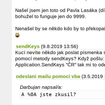
Našel jsem jen toto od Pavla Lasáka (dí
bohužel to funguje jen do 9999.
Nenašel by se někdo kdo by to překopa
sendKeys
(9.8.2019 13:56)
Kucí nevíte někdo jak poslat písmenka s
pomocí metody sendKeys? Když pošlu:
Application.SendKeys "ČR" tak mi to od
odeslani mailu pomocí vba
(3.5.2019 
Darbujan napsal/a:
A %0A jste zkusil?