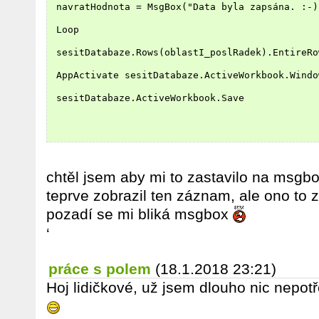
 navratHodnota = MsgBox("Data byla zapsána. :-)
 Loop
 sesitDatabaze.Rows(oblastI_poslRadek).EntireRo
 AppActivate sesitDatabaze.ActiveWorkbook.Windo
 sesitDatabaze.ActiveWorkbook.Save
chtěl jsem aby mi to zastavilo na msgbo
teprve zobrazil ten záznam, ale ono to
pozadí se mi bliká msgbox
‘
práce s polem
(18.1.2018 23:21)
Hoj lidičkové, už jsem dlouho nic nepotř