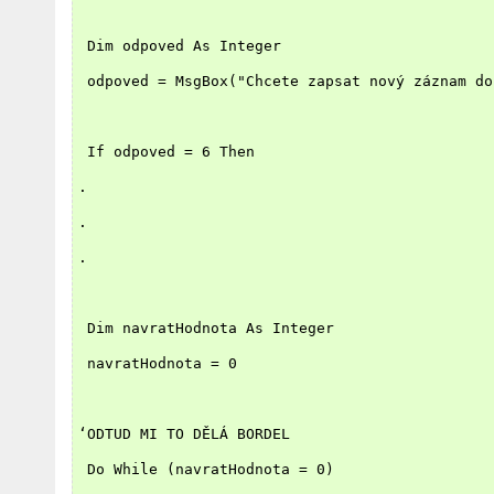
 Dim odpoved As Integer
 odpoved = MsgBox("Chcete zapsat nový záznam do
 If odpoved = 6 Then
.
.
.
 Dim navratHodnota As Integer
 navratHodnota = 0
‘ODTUD MI TO DĚLÁ BORDEL
 Do While (navratHodnota = 0)