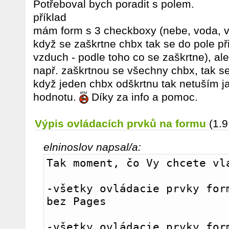
Potřeboval bych poradit s polem.
příklad
mám form s 3 checkboxy (nebe, voda, v
když se zaškrtne chbx tak se do pole př
vzduch - podle toho co se zaškrtne), al
např. zaškrtnou se všechny chbx, tak se
když jeden chbx odškrtnu tak netuším ja
hodnotu.
Díky za info a pomoc.
Výpis ovládacích prvků na formu
(1.
elninoslov napsal/a:
Tak moment, čo Vy chcete vl
-všetky ovládacie prvky form
bez Pages
-všetky ovládacie prvky form