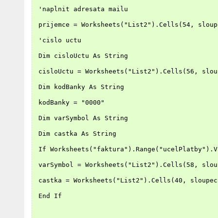
 'naplnit adresata mailu
 prijemce = Worksheets("List2").Cells(54, sloup
 'cislo uctu
 Dim cisloUctu As String
 cisloUctu = Worksheets("List2").Cells(56, slou
 Dim kodBanky As String
 kodBanky = "0000"
 Dim varSymbol As String
 Dim castka As String
 If Worksheets("faktura").Range("ucelPlatby").V
 varSymbol = Worksheets("List2").Cells(58, slou
 castka = Worksheets("List2").Cells(40, sloupec
 End If