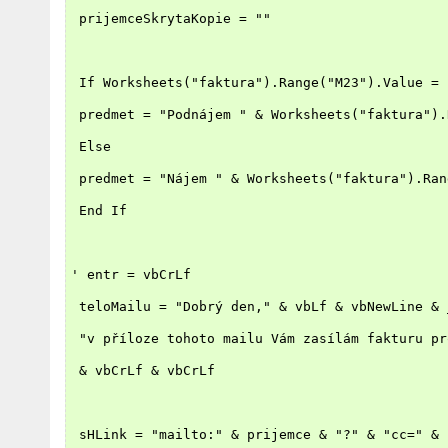
 prijemceSkrytaKopie = ""
 If Worksheets("faktura").Range("M23").Value = 
 predmet = "Podnájem " & Worksheets("faktura").
 Else
 predmet = "Nájem " & Worksheets("faktura").Ran
 End If
' entr = vbCrLf
 teloMailu = "Dobrý den," & vbLf & vbNewLine & 
 "v příloze tohoto mailu Vám zasílám fakturu pr
 & vbCrLf & vbCrLf
 sHLink = "mailto:" & prijemce & "?" & "cc=" & 