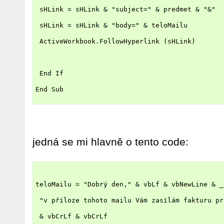
 sHLink = sHLink & "subject=" & predmet & "&"
 sHLink = sHLink & "body=" & teloMailu
 ActiveWorkbook.FollowHyperlink (sHLink)
 End If
End Sub
jedná se mi hlavně o tento code:
teloMailu = "Dobrý den," & vbLf & vbNewLine & _
 "v příloze tohoto mailu Vám zasílám fakturu pr
 & vbCrLf & vbCrLf