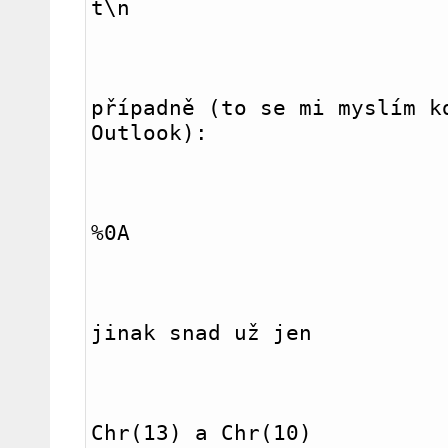
t\n
případně (to se mi myslím kd
Outlook):
%0A
jinak snad už jen
Chr(13) a Chr(10)