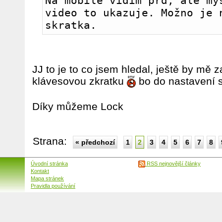
Na mobile vidím prd, ale mys
video to ukazuje. Možno je n
skratka.
JJ to je to co jsem hledal, ještě by mě z
klávesovou zkratku
bo do nastavení 
Díky můžeme Lock
Strana:
« předchozí
1
2
3
4
5
6
7
8
Úvodní stránka
RSS nejnovější články
Kontakt
Mapa stránek
Pravidla používání