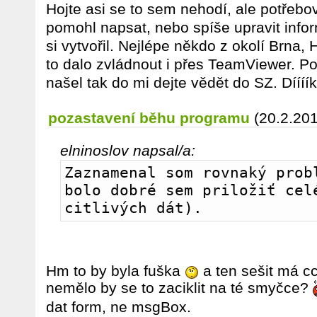
Hojte asi se to sem nehodí, ale potřeb
pomohl napsat, nebo spíše upravit info
si vytvořil. Nejlépe někdo z okolí Brna,
to dalo zvládnout i přes TeamViewer. P
našel tak do mi dejte vědět do SZ. Díííí
pozastavení běhu programu
(20.2.20
elninoslov napsal/a:
Zaznamenal som rovnaký probl
bolo dobré sem priložiť celé
citlivých dát).
Hm to by byla fuška
a ten sešit má 
nemělo by se to zaciklit na té smyčce?
dat form, ne msgBox.