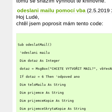
tomu se snažím vyhnout té knihovně.
odeslani mailu pomocí vba
(2.5.2019 
Hoj Ludé,
chtěl jsem poprosit mám tento code:
Sub odeslatMail()
 'odeslani mailu
 Dim dotaz As Integer
 dotaz = MsgBox("CHCETE VYTVOŘIT MAIL?", vbYesN
 If dotaz = 6 Then 'odpoved ano
 Dim teloMailu As String
 Dim prijemce As String
 Dim prijemceKopie As String
 Dim prijemceSkrytaKopie As String