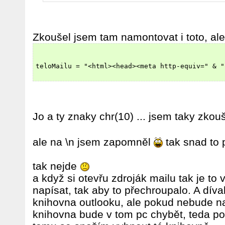
Zkoušel jsem tam namontovat i toto, ale 
teloMailu = "<html><head><meta http-equiv=" & "
Jo a ty znaky chr(10) ... jsem taky zkou
ale na \n jsem zapomněl
tak snad to 
tak nejde
a když si otevřu zdroják mailu tak je to
napísat, tak aby to přechroupalo. A díva
knihovna outlooku, ale pokud nebude n
knihovna bude v tom pc chybět, teda po