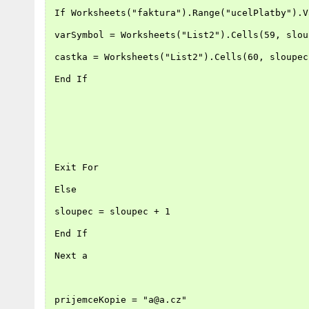
 If Worksheets("faktura").Range("ucelPlatby").V
 varSymbol = Worksheets("List2").Cells(59, slou
 castka = Worksheets("List2").Cells(60, sloupec
 End If
 Exit For
 Else
 sloupec = sloupec + 1
 End If
 Next a
 prijemceKopie = "a@a.cz"