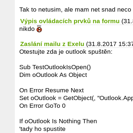
Tak to netusim, ale mam net snad neco
Výpis ovládacích prvků na formu
(31
nikdo
Zaslání mailu z Exelu
(31.8.2017 15:3
Otestujte zda je outlook spuštěn:
Sub TestOutlookIsOpen()
Dim oOutlook As Object
On Error Resume Next
Set oOutlook = GetObject(, "Outlook.App
On Error GoTo 0
If oOutlook Is Nothing Then
'tady ho spustite