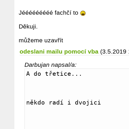
Jééééééééé fachčí to
Děkuji.
můžeme uzavřít
odeslani mailu pomocí vba
(3.5.2019 
Darbujan napsal/a:
A do třetice...
někdo radí i dvojici