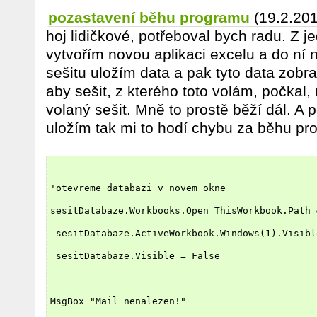
pozastavení běhu programu
(19.2.20
hoj lidičkové, potřeboval bych radu. Z 
vytvořím novou aplikaci excelu a do ní 
sešitu uložím data a pak tyto data zobra
aby sešit, z kterého toto volám, počkal,
volaný sešit. Mně to prostě běží dál. A 
uložím tak mi to hodí chybu za běhu pr
'otevreme databazi v novem okne
sesitDatabaze.Workbooks.Open ThisWorkbook.Path 
 sesitDatabaze.ActiveWorkbook.Windows(1).Visibl
 sesitDatabaze.Visible = False
MsgBox "Mail nenalezen!"