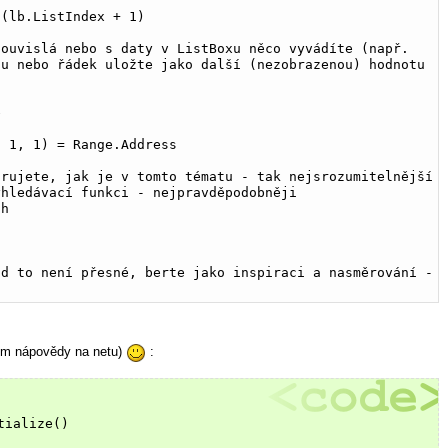
s(lb.ListIndex + 1)
ouvislá nebo s daty v ListBoxu něco vyvádíte (např. 
u nebo řádek uložte jako další (nezobrazenou) hodnotu 
e
- 1, 1) = Range.Address
rujete, jak je v tomto tématu - tak nejsrozumitelnější 
hledávací funkci - nejpravděpodobněji 
ch
d to není přesné, berte jako inspiraci a nasměrování - 
itím nápovědy na netu)
:
tialize()