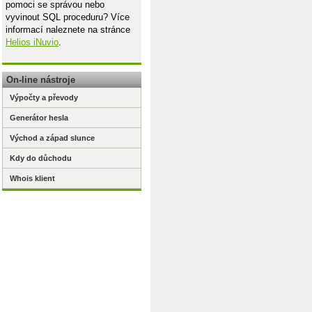
pomoci se správou nebo
vyvinout SQL proceduru? Více
informací naleznete na stránce
Helios iNuvio
.
On-line nástroje
Výpočty a převody
Generátor hesla
Východ a západ slunce
Kdy do důchodu
Whois klient