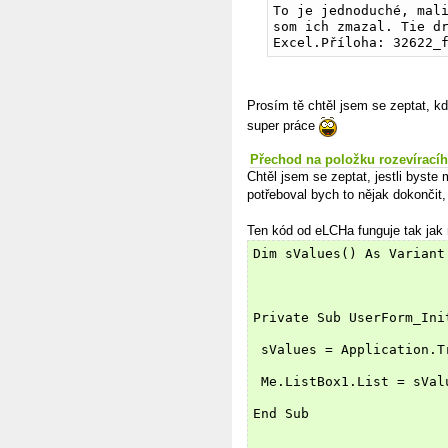
To je jednoduché, mali
som ich zmazal. Tie dr
Excel.Příloha: 32622_
Prosím tě chtěl jsem se zeptat, kd
super práce
Přechod na položku rozevírací
Chtěl jsem se zeptat, jestli byste
potřeboval bych to nějak dokončit, 
Ten kód od eLCHa funguje tak jak
Dim sValues() As Variant
Private Sub UserForm_Ini
 sValues = Application.T
 Me.ListBox1.List = sVal
End Sub