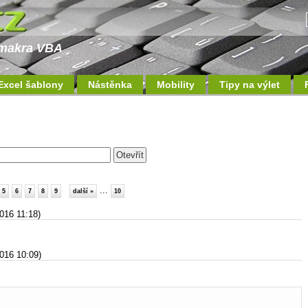
a makra VBA
Excel šablony
Nástěnka
Mobility
Tipy na výlet
...
5
6
7
8
9
další »
10
2016 11:18)
2016 10:09)