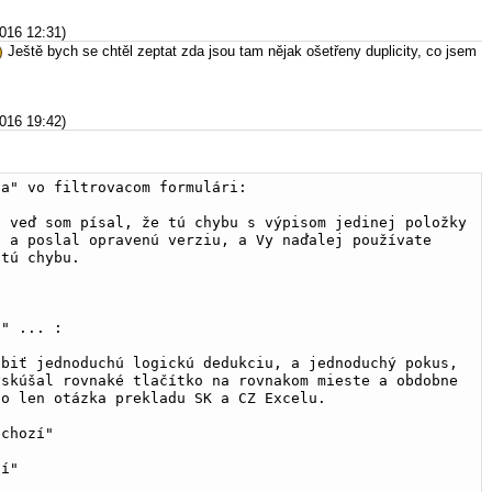
2016 12:31)
Ještě bych se chtěl zeptat zda jsou tam nějak ošetřeny duplicity, co jsem
2016 19:42)
ba" vo filtrovacom formulári:
 veď som písal, že tú chybu s výpisom jedinej položky 
 a poslal opravenú verziu, a Vy naďalej používate 
 tú chybu.
o" ... :
biť jednoduchú logickú dedukciu, a jednoduchý pokus, 
skúšal rovnaké tlačítko na rovnakom mieste a obdobne 
to len otázka prekladu SK a CZ Excelu.
dchozí"
ší"