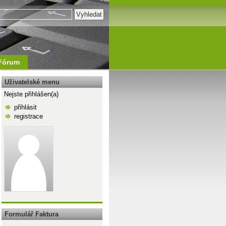
Fórum
Uživatelské menu
Nejste přihlášen(a)
přihlásit
registrace
\n
Formulář Faktura