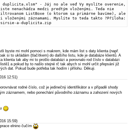
 duplicita.xlsm" - Jáj no ale veď Vy myslíte overenie, 
iste nenachádza medzi predtým vloženými. Teda nie 
iltrovanom ListBoxe (o ktorom sa primárne bavíme), ale 
i vloženými záznamami. Myslíte to teda takto ?Příloha: 
-sirsie-a-duplicita.zip
stli byste mi mohl pomoci s makrem, kde mám list s daty klienta (např.
a pak si to ukládám (tlačítkem) do dalšího listu, kde je databáze klientů. A
 klienta tak aby mi to prošlo databázi a porovnalo rod číslo v databázi
istě1 a pokud by to našlo stejné rč tak abych si mohl určit přepsání již
ých dat. Pokud bude potřeba tak hodím i přílohu. Děkuji.
2016 12:51)
porovnávat rodné číslo, což je jedinečný identifikátor a v případě shody
vým záznamem, nebo ponechání původního záznamu a zahození nových
hu
2016 15:59)
r prace elnino čučím