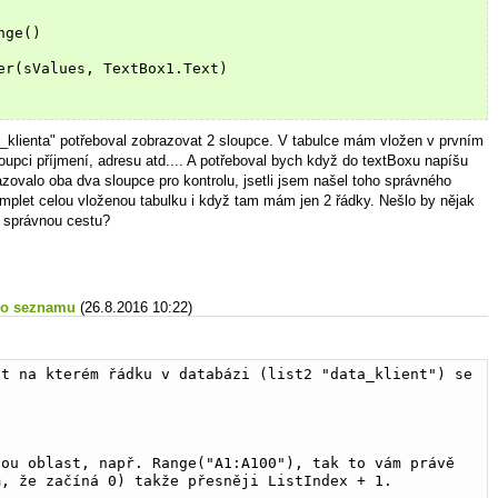
nge()
er(sValues, TextBox1.Text)
at_klienta" potřeboval zobrazovat 2 sloupce. V tabulce mám vložen v prvním
oupci příjmení, adresu atd.... A potřeboval bych když do textBoxu napíšu
azovalo oba dva sloupce pro kontrolu, jsetli jsem našel toho správného
omplet celou vloženou tabulku i když tam mám jen 2 řádky. Nešlo by nějak
u správnou cestu?
ho seznamu
(26.8.2016 10:22)
t na kterém řádku v databázi (list2 "data_klient") se 
ou oblast, např. Range("A1:A100"), tak to vám právě 
m, že začíná 0) takže přesněji ListIndex + 1.