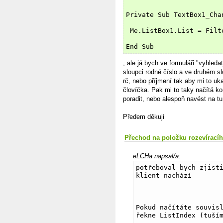
Private Sub TextBox1_Cha
 Me.ListBox1.List = Filt
End Sub
, ale já bych ve formuláři "vyhled
sloupci rodné číslo a ve druhém sl
rč, nebo příjmení tak aby mi to uk
človíčka. Pak mi to taky načítá k
poradit, nebo alespoň navést na t
Předem děkuji
Přechod na položku rozevírací
eLCHa napsal/a:
potřeboval bych zjisti
klient nachází
Pokud načítáte souvisl
řekne ListIndex (tuší