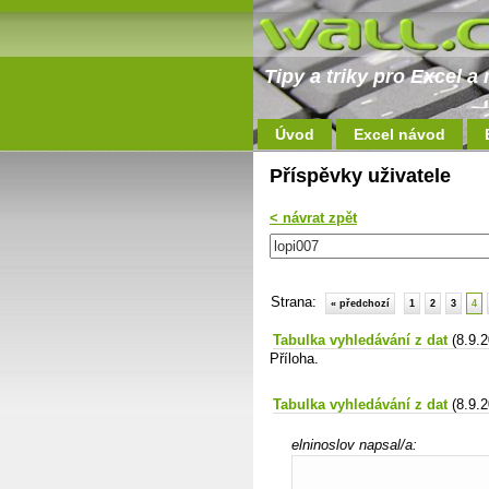
Tipy a triky pro Excel 
Úvod
Excel návod
Příspěvky uživatele
< návrat zpět
Strana:
« předchozí
1
2
3
4
Tabulka vyhledávání z dat
(8.9.
Příloha.
Tabulka vyhledávání z dat
(8.9.
elninoslov napsal/a: