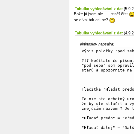
Tabulka vyhledávání z dat
(5.9.
Bože já jsem ale ..... stačí číst
se díval tak asi ne?
Tabulka vyhledávání z dat
(4.9.
elninoslov napsal/a:
Výpis položky "pod se
?!? Nečítate čo píšem,
"pod seba" som opravil
starú a upozorníte na
Tlačítka "Hľadať pred
To nie ste ochotný uro
že by ste stlačil a vy
znejúcim názvom ? Je 
"Hľadať predo" = "Pře
"Hľadať ďalej" = "Dal