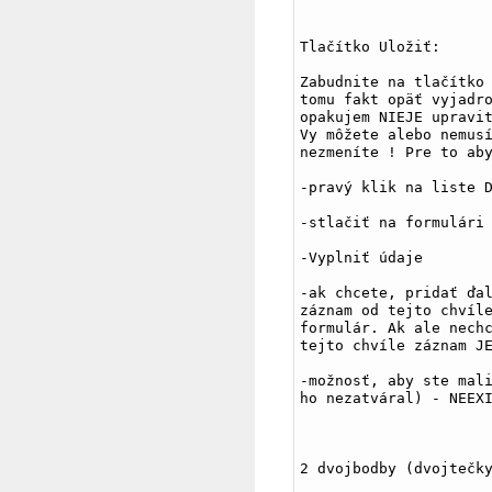
Tlačítko Uložiť:
Zabudnite na tlačítko 
tomu fakt opäť vyjadro
opakujem NIEJE upravit
Vy môžete alebo nemusí
nezmeníte ! Pre to ab
-pravý klik na liste 
-stlačiť na formulári
-Vyplniť údaje
-ak chcete, pridať ďal
záznam od tejto chvíle
formulár. Ak ale nechc
tejto chvíle záznam J
-možnosť, aby ste mali
ho nezatváral) - NEEX
2 dvojbodby (dvojtečk