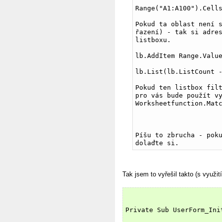
Range("A1:A100").Cell
Pokud ta oblast není s
řazení) - tak si adres
listboxu.
lb.AddItem Range.Valu
lb.List(lb.ListCount 
Pokud ten listbox filt
pro vás bude použít vy
Worksheetfunction.Mat
Píšu to zbrucha - poku
dolaďte si.
Tak jsem to vyřešil takto (s využ
Private Sub UserForm_Ini