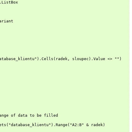
.ListBox
ariant
atabase_klientu").Cells(radek, sloupec).Value <> "")
ange of data to be filled
ets("database_klientu").Range("A2:B" & radek)