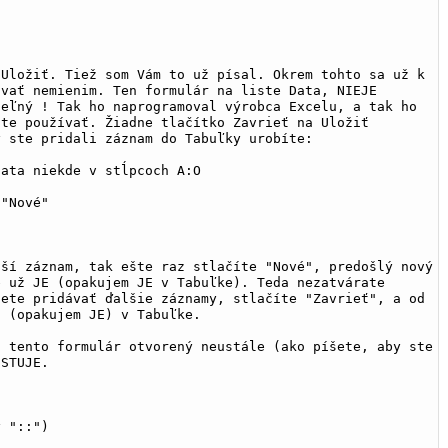
Uložiť. Tiež som Vám to už písal. Okrem tohto sa už k 
vať nemienim. Ten formulár na liste Data, NIEJE 
eľný ! Tak ho naprogramoval výrobca Excelu, a tak ho 
te používať. Žiadne tlačítko Zavrieť na Uložiť 
y ste pridali záznam do Tabuľky urobíte:
Data niekde v stĺpcoch A:O
 "Nové"
ší záznam, tak ešte raz stlačíte "Nové", predošlý nový 
 už JE (opakujem JE v Tabuľke). Teda nezatvárate 
ete pridávať ďalšie záznamy, stlačíte "Zavrieť", a od 
E (opakujem JE) v Tabuľke.
 tento formulár otvorený neustále (ako píšete, aby ste 
ISTUJE.
y "::")