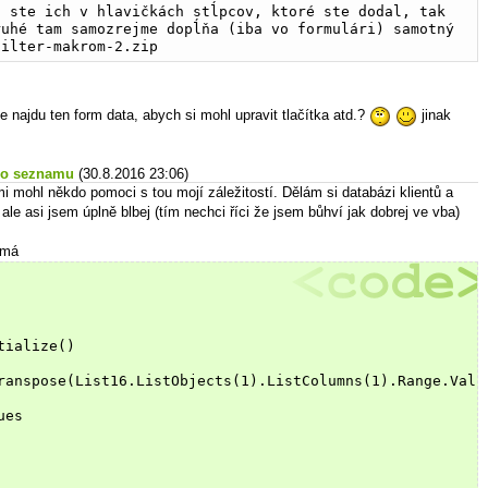
 ste ich v hlavičkách stĺpcov, ktoré ste dodal, tak 
uhé tam samozrejme dopĺňa (iba vo formulári) samotný 
filter-makrom-2.zip
e najdu ten form data, abych si mohl upravit tlačítka atd.?
jinak
ho seznamu
(30.8.2016 23:06)
 mi mohl někdo pomoci s tou mojí záležitostí. Dělám si databázi klientů a
ale asi jsem úplně blbej (tím nechci říci že jsem bůhví jak dobrej ve vba)
 má
tialize()
ranspose(List16.ListObjects(1).ListColumns(1).Range.Valu
ues