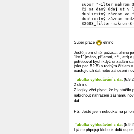
súbor "Filter makrom 3
či sa daný údaj už v l
duplicitný záznam vo f
duplicitný záznam medz
32683_filter-makrom-3
Super práce
elnino
Ještě jsem chtěl požádat elnino je
"list1" jméno, příjemní, r.č., atd) 
potřeboval bych když si zadám data
(sloupec B2:B) s rodným číslem v l
existujících dat nebo zahození nov
Tabulka vyhledávání z dat
(6.9.
2 elnino
Z logiky věci plyne, že by stačilo 
nabídnout nahrazení záznamu no
dat.
PS: Ještě jsem nekoukal na přílo
Tabulka vyhledávání z dat
(5.9.
I já se připojuji klobouk dolů supe