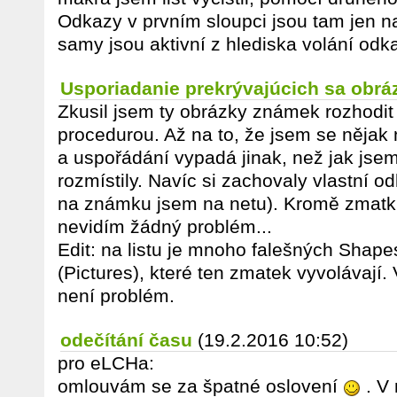
Odkazy v prvním sloupci jsou tam jen n
samy jsou aktivní z hlediska volání odk
Usporiadanie prekrývajúcich sa obrá
Zkusil jsem ty obrázky známek rozhodit 
procedurou. Až na to, že jsem se nějak
a uspořádání vypadá jinak, než jak jse
rozmístily. Navíc si zachovaly vlastní o
na známku jsem na netu). Kromě zmatk
nevidím žádný problém...
Edit: na listu je mnoho falešných Shap
(Pictures), které ten zmatek vyvolávají. 
není problém.
odečítání času
(19.2.2016 10:52)
pro eLCHa:
omlouvám se za špatné oslovení
. V