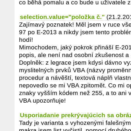
co běhá pomalu a co bude u uživatele z
selection.value="položka č."
(21.2.20
Zajímavý poznatek! Měl jsem v ruce vš
97 po E-2013 a nikdy jsem tento problé
hodí!
Mimochodem, jaký pokrok přináší E-201
popis, ale není nad osobní zkušenost a
Doplněk: z legrace jsem kdysi dávno vyz
myslitelných prvků VBA (názvy proměnn
procedur a návěští, textová náplň vlastno
nepovedlo se mi VBA zpitomět. Co mi o
znaky vyšším kódem než 255, a to ani v
VBA upozorňuje!
Usporiadanie prekrývajúcich sa obrá
Tady je varianta s vyhozenými falešný
makra jsem list vyčistil, pomocí druhéh