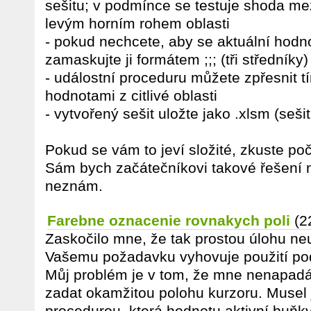
sešitu; v podmínce se testuje shoda me
levým horním rohem oblasti
- pokud nechcete, aby se aktuální hodn
zamaskujte ji formátem ;;; (tři středníky)
- událostní proceduru můžete zpřesnit tí
hodnotami z citlivé oblasti
- vytvořený sešit uložte jako .xlsm (seši
Pokud se vám to jeví složité, zkuste po
Sám bych začátečníkovi takové řešení n
neznám.
Farebne oznacenie rovnakych poli
(2
Zaskočilo mne, že tak prostou úlohu ne
Vašemu požadavku vyhovuje použití po
Můj problém je v tom, že mne nenapadá
zadat okamžitou polohu kurzoru. Musel 
procedurou, která hodnotu aktivní buňk