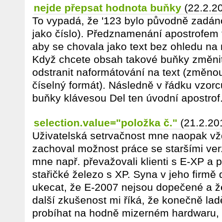
nejde přepsat hodnota buňky
(22.2.2
To vypadá, že '123 bylo původně zadáno
jako číslo). Předznamenání apostrofem t
aby se chovala jako text bez ohledu na
Když chcete obsah takové buňky změnit
odstranit naformátování na text (změn
číselný formát). Následně v řádku vzor
buňky klávesou Del ten úvodní apostrof
selection.value="položka č."
(21.2.20
Uživatelská setrvačnost mne naopak vžd
zachoval možnost práce se staršími ve
mne např. převažovali klienti s E-XP a
stařičké železo s XP. Syna v jeho firm
ukecat, že E-2007 nejsou dopečené a že
další zkušenost mi říká, že konečně lad
probíhat na hodně mizerném hardwaru, 