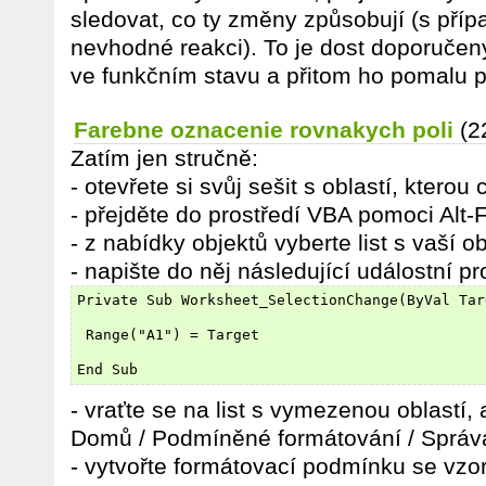
sledovat, co ty změny způsobují (s př
nevhodné reakci). To je dost doporučený
ve funkčním stavu a přitom ho pomalu p
Farebne oznacenie rovnakych poli
(2
Zatím jen stručně:
- otevřete si svůj sešit s oblastí, ktero
- přejděte do prostředí VBA pomoci Alt-
- z nabídky objektů vyberte list s vaší ob
- napište do něj následující událostní p
Private Sub Worksheet_SelectionChange(ByVal Tar
 Range("A1") = Target
End Sub
- vraťte se na list s vymezenou oblastí, a
Domů / Podmíněné formátování / Správa
- vytvořte formátovací podmínku se vz