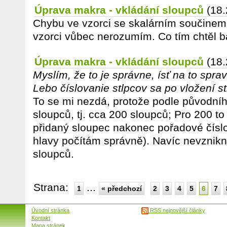
Úprava makra - vkládání sloupců
(18.
Chybu ve vzorci se skalárním součinem
vzorci vůbec nerozumím. Co tím chtěl bá
Úprava makra - vkládání sloupců
(18.
Myslím, že to je správne, ísť na to sprav
Lebo číslovanie stlpcov sa po vložení s
To se mi nezdá, protože podle původníh
sloupců, tj. cca 200 sloupců; Pro 200 to
přidaný sloupec nakonec pořadové číslo
hlavy počítám správně). Navíc nevznikno
sloupců.
Strana:
...
1
« předchozí
2
3
4
5
6
7
Úvodní stránka
RSS nejnovější články
Kontakt
Mapa stránek