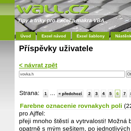
Tipy a triky pro Excel a makra VBA
Úvod
Excel návod
Excel šablony
Nástěn
Příspěvky uživatele
< návrat zpět
Strana:
...
1
« předchozí
2
3
4
5
6
7
Farebne oznacenie rovnakych poli
(2
pro Ajffel:
přeji mnoho štěstí a vytrvalosti! Možná 
opatrně s mým sešitem, po jednotlivých 