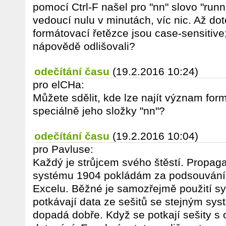
pomocí Ctrl-F našel pro "nn" slovo "runn
vedoucí nulu v minutách, víc nic. Až do
formátovací řetězce jsou case-sensitive;
nápovědě odlišovali?
odečítání času
(19.2.2016 10:24)
pro elCHa:
Můžete sdělit, kde lze najít význam for
speciálně jeho složky "nn"?
odečítání času
(19.2.2016 10:04)
pro Pavluse:
Každý je strůjcem svého štěstí. Propaga
systému 1904 pokládám za podsouván
Excelu. Běžné je samozřejmě použití s
potkávají data ze sešitů se stejným sy
dopadá dobře. Když se potkají sešity 