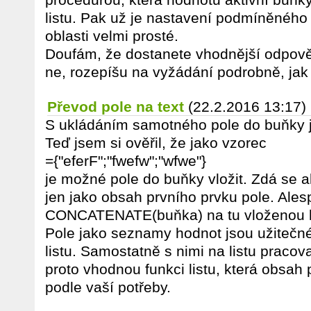
listu. Pak už je nastavení podmíněného
oblasti velmi prosté.
Doufám, že dostanete vhodnější odpov
ne, rozepíšu na vyžádání podrobně, jak 
Převod pole na text
(22.2.2016 13:17)
S ukládáním samotného pole do buňky j
Teď jsem si ověřil, že jako vzorec
={"eferF";"fwefw";"wfwe"}
je možné pole do buňky vložit. Zdá se a
jen jako obsah prvního prvku pole. Ale
CONCATENATE(buňka) na tu vloženou ho
Pole jako seznamy hodnot jsou užitečné
listu. Samostatně s nimi na listu praco
proto vhodnou funkci listu, která obsah 
podle vaší potřeby.