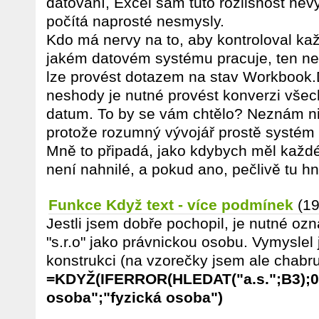
datování, Excel sám tuto rozlišnost ne
počítá naprosté nesmysly.
Kdo má nervy na to, aby kontroloval každ
jakém datovém systému pracuje, ten nec
lze provést dotazem na stav Workbook.
neshody je nutné provést konverzi všec
datum. To by se vám chtělo? Neznám nik
protože rozumný vývojář prostě systém
Mně to připadá, jako kdybych měl každé j
není nahnilé, a pokud ano, pečlivě tu hn
Funkce Když text - více podmínek
(19
Jestli jsem dobře pochopil, je nutné označ
"s.r.o" jako právnickou osobu. Vymyslel
konstrukci (na vzorečky jsem ale chabru
=KDYŽ(IFERROR(HLEDAT("a.s.";B3);0)
osoba";"fyzická osoba")