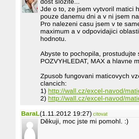
dost slozite...
Jde o to, ze jsem vytvoril matici 
pouze danemu dni a v ni jsem n
Pro nalezeni casu jsem v te same
maximum a v odpovidajici oblasti 
hodnotu.
Abyste to pochopila, prostudujte
POZVYHLEDAT, MAX a hlavne ma
Zpusob fungovani maticovych vz
clancich:
1)
http://wall.cz/excel-navod/mat
2)
http://wall.cz/excel-navod/mati
BaraL
(1.11.2012 19:27)
citovat
Děkuji, moc jste mi pomohl. :)