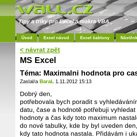
Tipy a triky pro Excel a makra VBA
Úvod
Excel návod
Excel šablony
Nástěn
< návrat zpět
MS Excel
Téma: Maximalni hodnota pro ca
Zaslal/a
BaraL
1.11.2012 15:13
Dobrý den,
potřebovala bych poradit s vyhledáváním
datu, čase a hodnotě potřebuji vyhleda
hodnoty a čas kdy toto maximum nastalo
do nové tabulky, kde by byl uveden den
kdy tato hodnota nastala. Přidávám i uk