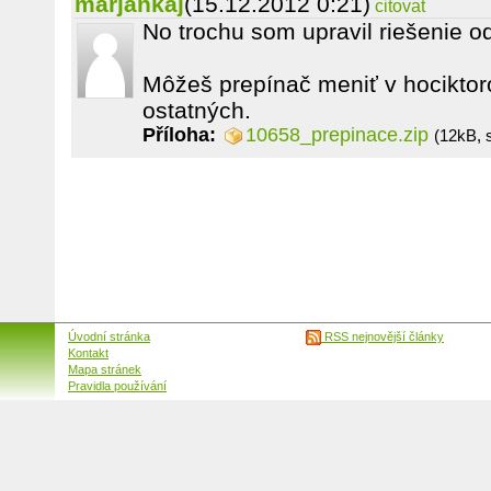
marjankaj
(15.12.2012 0:21)
citovat
No trochu som upravil riešenie o
Môžeš prepínač meniť v hociktoro
ostatných.
Příloha:
10658_prepinace.zip
(12kB, 
Úvodní stránka
RSS nejnovější články
Kontakt
Mapa stránek
Pravidla používání