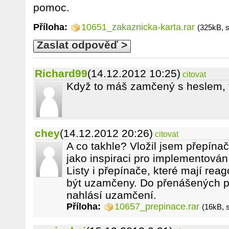
pomoc.
Příloha:
10651_zakaznicka-karta.rar
(325kB, 
Zaslat odpověď >
Richard99
(14.12.2012 10:25)
citovat
Když to máš zamčený s heslem, 
chey
(14.12.2012 20:26)
citovat
A co takhle? Vložil jsem přepína
jako inspiraci pro implementová
Listy i přepínače, které mají rea
být uzamčeny. Do přenášených př
nahlásí uzamčení.
Příloha:
10657_prepinace.rar
(16kB, 