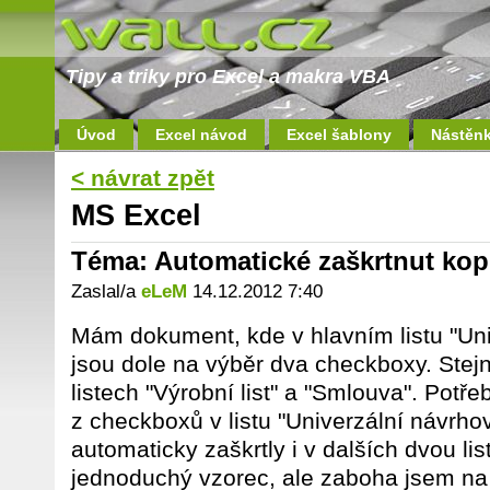
Tipy a triky pro Excel a makra VBA
Úvod
Excel návod
Excel šablony
Nástěn
< návrat zpět
MS Excel
Téma: Automatické zaškrtnut ko
Zaslal/a
eLeM
14.12.2012 7:40
Mám dokument, kde v hlavním listu "Uni
jsou dole na výběr dva checkboxy. Stej
listech "Výrobní list" a "Smlouva". Potř
z checkboxů v listu "Univerzální návrhov
automaticky zaškrtly i v dalších dvou li
jednoduchý vzorec, ale zaboha jsem na t