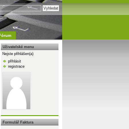
Fórum
Uživatelské menu
Nejste přihlášen(a)
přihlásit
registrace
\n
Formulář Faktura