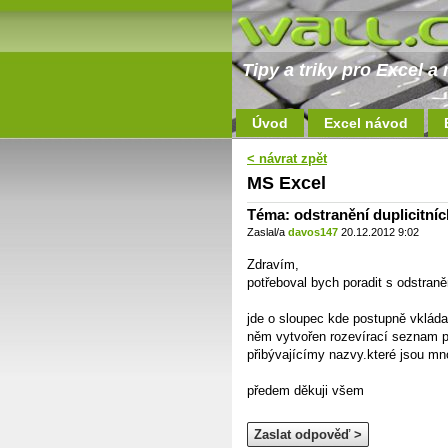
Tipy a triky pro Excel 
Úvod
Excel návod
< návrat zpět
MS Excel
Téma: odstranění duplicitníc
Zaslal/a
davos147
20.12.2012 9:02
Zdravím,
potřeboval bych poradit s odstran
jde o sloupec kde postupně vklád
něm vytvořen rozevírací seznam p
přibývajícímy nazvy.které jsou mno
předem děkuji všem
Zaslat odpověď >