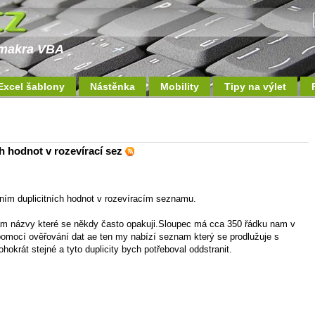
a makra VBA
Excel šablony
Nástěnka
Mobility
Tipy na výlet
h hodnot v rozevírací sez
ěním duplicitních hodnot v rozevíracím seznamu.
am názvy které se někdy často opakuji.Sloupec má cca 350 řádku nam v
omocí ověřování dat ae ten my nabízí seznam který se prodlužuje s
hokrát stejné a tyto duplicity bych potřeboval oddstranit.