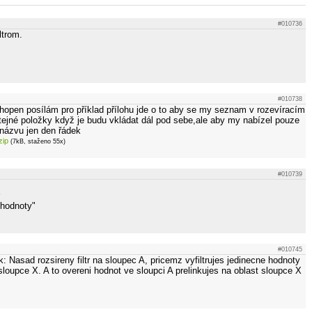
#010736
ltrom.
#010738
hopen posílám pro příklad přílohu jde o to aby se my seznam v rozevíracím
tejné položky když je budu vkládat dál pod sebe,ale aby my nabízel pouze
názvu jen den řádek
zip
(7kB, staženo 55x)
#010739
 hodnoty"
#010745
k: Nasad rozsireny filtr na sloupec A, pricemz vyfiltrujes jedinecne hodnoty
loupce X. A to overeni hodnot ve sloupci A prelinkujes na oblast sloupce X