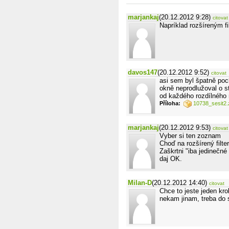
marjankaj
(20.12.2012 9:28)
citovat
Napríklad rozšíreným fi
davos147
(20.12.2012 9:52)
citovat
asi sem byl špatně poc
okně neprodlužoval o s
od každého rozdílného 
Příloha:
10738_sesit2.
marjankaj
(20.12.2012 9:53)
citovat
Vyber si ten zoznam
Choď na rozšírený filter
Zaškrtni "iba jedinečné
daj OK.
Milan-D
(20.12.2012 14:40)
citovat
Chce to jeste jeden kro
nekam jinam, treba do s