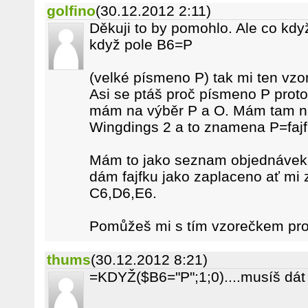
golfino
(30.12.2012 2:11)
Děkuji to by pomohlo. Ale co kdy
když pole B6=P
(velké písmeno P) tak mi ten vzo
Asi se ptáš proč písmeno P prot
mám na výběr P a O. Mám tam n
Wingdings 2 a to znamena P=fajf
Mám to jako seznam objednávek a
dám fajfku jako zaplaceno ať mi 
C6,D6,E6.
Pomůžeš mi s tím vzorečkem pr
thums
(30.12.2012 8:21)
=KDYŽ($B6="P";1;0)....musíš dát 