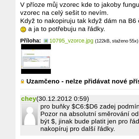
V příoze můj vzorec kde to jakoby funguj
vzorec na celý sešit to nevím.
Když to nakopiruju tak když dám na B6 
a ja to potřebuju na řádky.
Příloha:
10795_vzorce.jpg
(122kB, staženo 55x)
Uzamčeno - nelze přidávat nové pří
chey
(30.12.2012 0:59)
pro buňky $C6:$D6 zadej podmín
Pozor na absolutní směrování od
být $, jinak bude platit jen pro ř
nakopíruj pro další řádky.