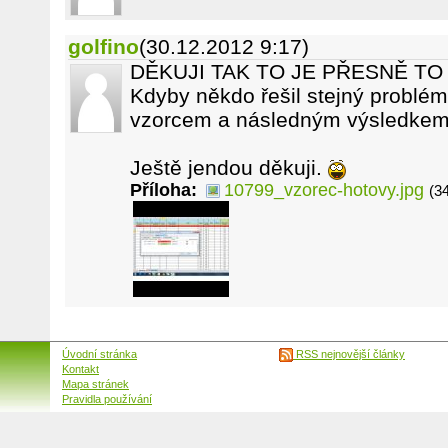
golfino
(30.12.2012 9:17)
DĚKUJI TAK TO JE PŘESNĚ T
Kdyby někdo řešil stejný problé
vzorcem a následným výsledkem
Ještě jendou děkuji.
Příloha:
10799_vzorec-hotovy.jpg
(3
Úvodní stránka
RSS nejnovější články
Kontakt
Mapa stránek
Pravidla používání