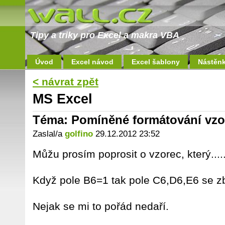
Tipy a triky pro Excel a makra VBA
Úvod
Excel návod
Excel šablony
Nástěn
< návrat zpět
MS Excel
Téma: Pomíněné formátování vz
Zaslal/a
golfino
29.12.2012 23:52
Můžu prosím poprosit o vzorec, který....
Když pole B6=1 tak pole C6,D6,E6 se z
Nejak se mi to pořád nedaří.