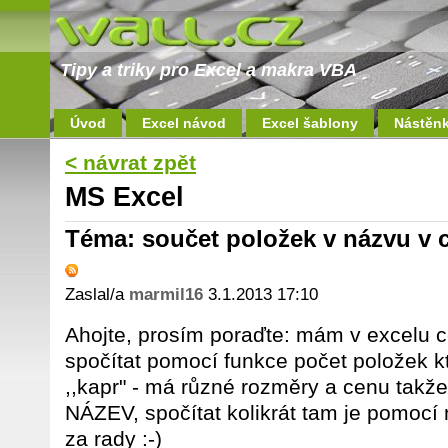
Tipy a triky pro Excel a makra VBA
Úvod
Excel návod
Excel šablony
Nástěn
< návrat zpět
MS Excel
Téma: součet položek v názvu v 
Zaslal/a
marmil16
3.1.2013 17:10
Ahojte, prosím poraďte: mám v excelu c
spočítat pomocí funkce počet položek kt
,,kapr" - má různé rozměry a cenu takž
NÁZEV, spočítat kolikrát tam je pomocí
za rady :-)