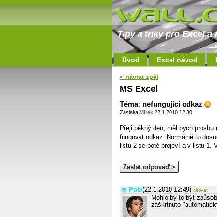
Tipy a triky pro Excel 
Úvod
Excel návod
< návrat zpět
MS Excel
Téma: nefungující odkaz
Zaslal/a
Mirek
22.1.2010 12:30
Přeji pěkný den, měl bych prosbu n
fungovat odkaz. Normálně to dosu
listu 2 se poté projeví a v listu 
Zaslat odpověď >
Poki
(22.1.2010 12:49)
citovat
Mohlo by to být způsob
zaškrtnuto "automatick