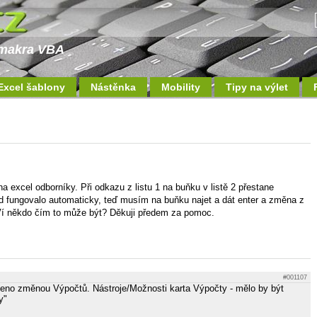
a makra VBA
Excel šablony
Nástěnka
Mobility
Tipy na výlet
a excel odborníky. Při odkazu z listu 1 na buňku v listě 2 přestane
d fungovalo automaticky, teď musím na buňku najet a dát enter a změna z
1. Ví někdo čím to může být? Děkuji předem za pomoc.
#001107
eno změnou Výpočtů. Nástroje/Možnosti karta Výpočty - mělo by být
y"