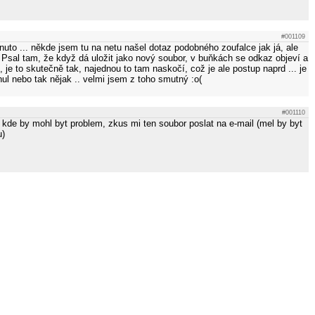
#001109
nuto ... někde jsem tu na netu našel dotaz podobného zoufalce jak já, ale
Psal tam, že když dá uložit jako nový soubor, v buňkách se odkaz objeví a
, je to skutečně tak, najednou to tam naskočí, což je ale postup naprd ... je
ul nebo tak nějak .. velmi jsem z toho smutný :o(
#001110
 kde by mohl byt problem, zkus mi ten soubor poslat na e-mail (mel by byt
u)