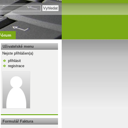
Fórum
Uživatelské menu
Nejste přihlášen(a)
přihlásit
registrace
\n
Formulář Faktura