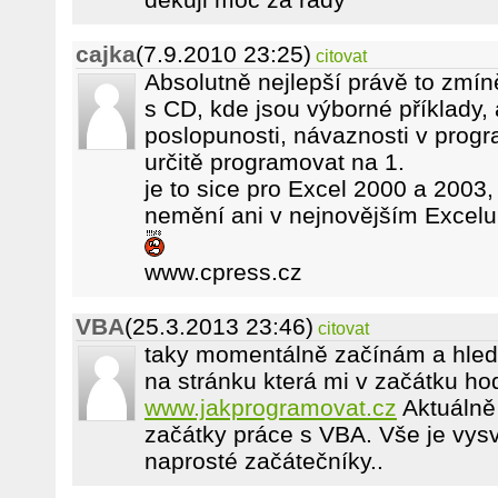
cajka
(7.9.2010 23:25)
citovat
Absolutně nejlepší právě to zm
s CD, kde jsou výborné příklady,
poslopunosti, návaznosti v progr
určitě programovat na 1.
je to sice pro Excel 2000 a 2003,
nemění ani v nejnovějším Excelu
www.cpress.cz
VBA
(25.3.2013 23:46)
citovat
taky momentálně začínám a hledá
na stránku která mi v začátku h
www.jakprogramovat.cz
Aktuálně 
začátky práce s VBA. Vše je vysv
naprosté začátečníky..