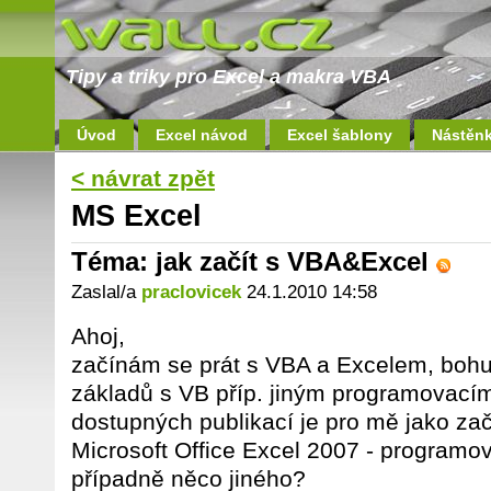
Tipy a triky pro Excel a makra VBA
Úvod
Excel návod
Excel šablony
Nástěn
< návrat zpět
MS Excel
Téma: jak začít s VBA&Excel
Zaslal/a
praclovicek
24.1.2010 14:58
Ahoj,
začínám se prát s VBA a Excelem, bohu
základů s VB příp. jiným programovacím
dostupných publikací je pro mě jako za
Microsoft Office Excel 2007 - programo
případně něco jiného?