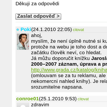
Děkuji za odpovědi
Zaslat odpověď >
Poki
(24.1.2010 22:05)
citovat
ahoj,
myslím, že není úplně nutné si k
protože na webu je toho dost a do
začátku člověk neví, co hledat.
Já můžu doporučit knížku
Jarosl
2000–2007 záznam, úprava a p
http://www.grada.cz/katalog/kni
(omlouvam se za tu reklamu, ale
nekomercni nahled knihy). Je rel
srozumitelne napsana.
conroe01
(25.1.2010 9:53)
citovat
zdravim