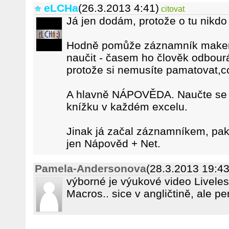
eLCHa
(26.3.2013 4:41)
citovat
Já jen dodám, protože o tu nikdo
Hodně pomůže záznamník maker -
naučit - časem ho člověk odbourá
protože si nemusíte pamatovat,c
A hlavně NÁPOVĚDA. Naučte se s
knížku v každém excelu.
Jinak já začal záznamníkem, pa
jen Nápověd + Net.
Pamela-Andersonova
(28.3.2013 19:43
výborné je výukové video Livele
Macros.. sice v angličtině, ale pe