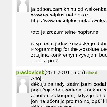
ja odporucam knihu od walkenba
www.excelplus.net odkaz
http://www.excelplus.net/downlo
toto je zrozumitelne napisane
resp. este jedna knizocka je dob
Programming for the Absolute Beg
zaujima konkretnym vyvojom bud 
,.. od a po Z
praclovicek
(25.1.2010 16:05)
citovat
Ahoj,
děkuju za rady, zatim jsem podal
popučuji zde uvedené, kouknu co
a potom zakoupím, ikdyž je toho 
jen na učení je pro mě nejlepší k
děkuji moc za rady