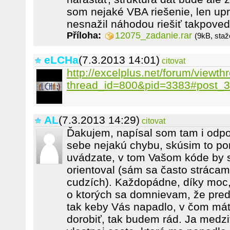
som nejaké VBA riešenie, len upr
nesnažil náhodou riešiť takpoved
Příloha:
12075_zadanie.rar
(9kB, staž
eLCHa
(7.3.2013 14:01)
citovat
http://excelplus.net/forum/viewt
thread_id=800&pid=3383#post_
AL
(7.3.2013 14:29)
citovat
Ďakujem, napísal som tam i odpo
sebe nejakú chybu, skúsim to por
uvádzate, v tom Vašom kóde by 
orientoval (sám sa často strácam
cudzích). Každopádne, díky moc,
o ktorých sa domnievam, že pred
tak keby Vás napadlo, v čom mát
dorobiť, tak budem rád. Ja medz