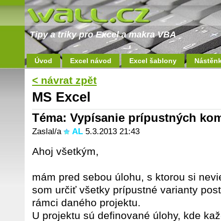
Tipy a triky pro Excel a makra VBA
Úvod
Excel návod
Excel šablony
Nástěn
< návrat zpět
MS Excel
Téma: Vypísanie prípustných ko
Zaslal/a
AL
5.3.2013 21:43
Ahoj všetkým,
mám pred sebou úlohu, s ktorou si nevi
som určiť všetky prípustné varianty post
rámci daného projektu.
U projektu sú definované úlohy, kde k