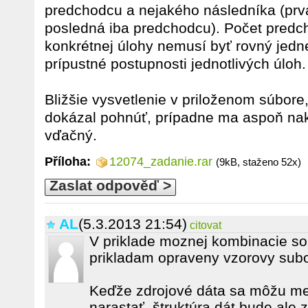
predchodcu a nejakého následníka (prv
posledná iba predchodcu). Počet predc
konkrétnej úlohy nemusí byť rovný jedne
prípustné postupnosti jednotlivých úloh.
Bližšie vysvetlenie v priloženom súbore,
dokázal pohnúť, prípadne ma aspoň na
vďačný.
Příloha:
12074_zadanie.rar
(9kB, staženo 52x)
Zaslat odpověď >
AL
(5.3.2013 21:54)
citovat
V priklade moznej kombinacie so
prikladam opraveny vzorovy subo
Keďže zdrojové dáta sa môžu me
narastať, štruktúra dát bude ale