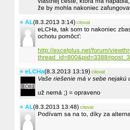
vlastnej ceste, ktorá ma napadla
že by mohla nakoniec zafungova
AL
(8.3.2013 3:14)
citovat
eLCHa, tak som to nakoniec zbast
ochotu pomôcť:
http://excelplus.net/forum/viewt
thread_id=800&pid=3388#post_
eLCHa
(8.3.2013 13:19)
citovat
Vaše riešenie má v sebe nejakú
už nemá ;) = opraveno
AL
(8.3.2013 13:48)
citovat
Podívam sa na to, díky za altern