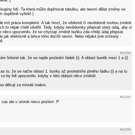
lené.:(
kupiny lidí. Ta která může doplnovat tabulku, ale nesmí dělat změny ve
em úspěšně vyřešil )
ude mít práva kompletní. A tak hrozí, že vědomě či nevědomě mohou změnit
ych to nějak chtěl ošetřit. Tedy, kdyby nevědomky přepsali starý údaj, aby si
je něco upozornilo, že se chystají změnit buňku zda chtějí údaj přepsat.
le jak efektivně a lehce toho docílit nevim. Nebo nějaké jiné ochrany -
ně
#012544
m řešené tak, že se najde poslední řádek (i). A oblast buněk mezi 1 a (i)
as to, že se načte oblast 1. bunky až posledního plného řádku (i) a na tu
co by lidi upozornilo, kdyby v této oblasti něco změnili.
nou děkuji za minulé makro.
#012547
cas ale v utorok nieco poslem :P
#012548