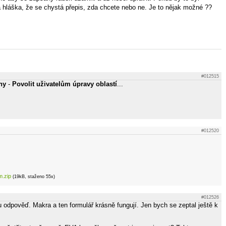
a hláška, že se chystá přepis, zda chcete nebo ne. Je to nějak možné ??
#012515
ny
-
Povolit uživatelům úpravy oblastí
...
#012520
.zip
(19kB, staženo 55x)
#012526
u odpověď. Makra a ten formulář krásně fungují. Jen bych se zeptal ještě k