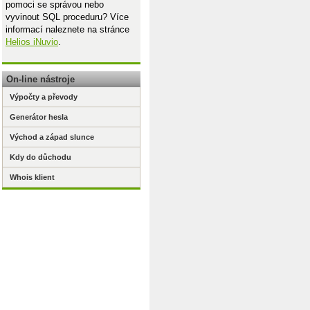
pomoci se správou nebo
vyvinout SQL proceduru? Více
informací naleznete na stránce
Helios iNuvio
.
On-line nástroje
Výpočty a převody
Generátor hesla
Východ a západ slunce
Kdy do důchodu
Whois klient