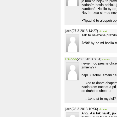
je možné nějak ta práv
zadáním hesla odblokuje
zamčené. Hodilo by se,
Nevím, zda si moc ne
Případně to alespoň ob
jaro
(27.3.2013 14:27)
citovat
Tak to nalezené prázdn
Ještě by se mi hodila t
Palooo
(28.3.2013 8:51)
citovat
neviem co presne chces
zmien???
napr. Osoba1 zmeni cel
... ked to dobre chape
zaciatkom nacitat a pri
do druheho sheet-u
..... takto si to myslel? :
jaro
(28.3.2013 10:56)
citovat
Ahoj. Asi tak nějak, ja