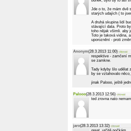
buněk, bylo by to asi ší
Jde o to, že mám dvě s
starých udajích ( to js
A druhá skupina lidí b
stávající data. Proto b
toho nějak všimli. aby 
Toto je taková vidina, a
uporoznění - proti změ
Anonym
(28.3.2013 11:00)
citovat
respektive - zamčení má
se zamkne.
Tady kdyby šlo udělat z
by se vztahovalo něco, 
jinak Palooo, ještě jed
Palooo
(28.3.2013 12:56)
citovat
ted zrovna nato nemam 
jaro
(28.3.2013 13:32)
citovat
great..určitě počkám.