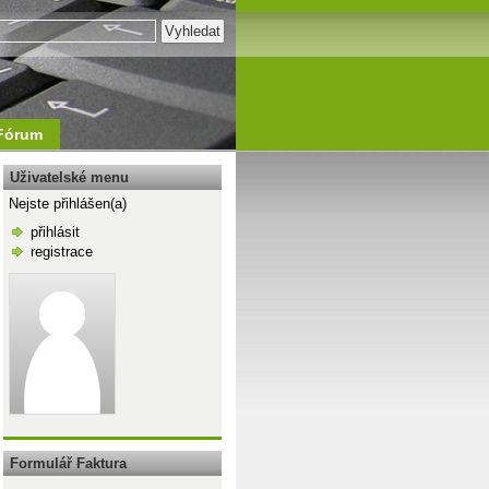
Fórum
Uživatelské menu
Nejste přihlášen(a)
přihlásit
registrace
\n
Formulář Faktura