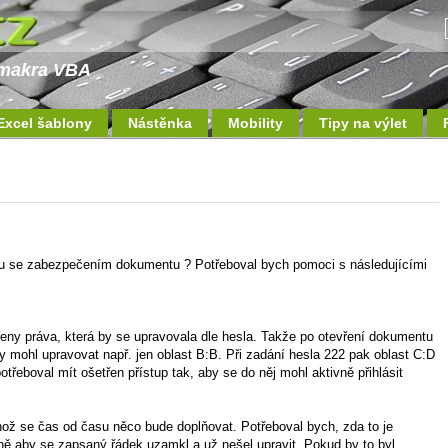
a makra VBA
Excel šablony
Nástěnka
Mobility
Tipy na výlet
u se zabezpečením dokumentu ? Potřeboval bych pomoci s následujícími
eny práva, která by se upravovala dle hesla. Takže po otevření dokumentu
by mohl upravovat např. jen oblast B:B. Při zadání hesla 222 pak oblast C:D
potřeboval mít ošetřen přístup tak, aby se do něj mohl aktivně přihlásit
ž se čas od času něco bude doplňovat. Potřeboval bych, zda to je
ě aby se zapsaný řádek uzamkl a už nešel upravit. Pokud by to byl