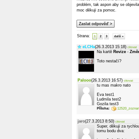
problém, tak aspon aby se objevil
moc děkuji za pomoc.
Zaslat odpověď >
Strana:
1
2
3
další »
eLCHa
(26.3.2013 15:18)
citovat
Na kartě
Revize
-
Změ
Toto nestačí?
Palooo
(26.3.2013 16:57)
citovat
tu mas makro nato
Eva test1
Ludmila test2
Gozila test3
Příloha:
12520_zoznam
jaro
(27.3.2013 8:50)
citovat
Super, děkuji za rychlo
tomu bodu dva: