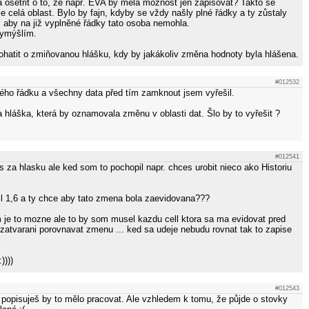
a ošetřit o to, že např. EVA by měla možnost jen zapisovat? Takto se
 celá oblast. Bylo by fajn, kdyby se vždy našly plné řádky a ty zůstaly
 aby na již vyplněné řádky tato osoba nemohla.
vymýšlím.
ohatit o zmiňovanou hlášku, kdy by jakákoliv změna hodnoty byla hlášena.
#012532
ého řádku a všechny data před tím zamknout jsem vyřešil.
a hláška, která by oznamovala změnu v oblasti dat. Šlo by to vyřešit ?
#012541
 za hlasku ale ked som to pochopil napr. chces urobit nieco ako Historiu
l 1,6 a ty chce aby tato zmena bola zaevidovana???
m je to mozne ale to by som musel kazdu cell ktora sa ma evidovat pred
 zatvarani porovnavat zmenu ... ked sa udeje nebudu rovnat tak to zapise
))))
#012543
k popisuješ by to mělo pracovat. Ale vzhledem k tomu, že půjde o stovky