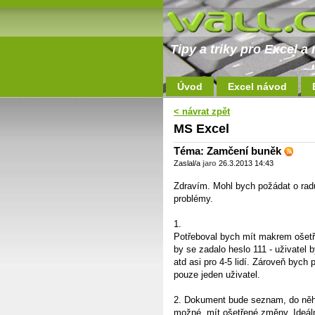
Tipy a triky pro Excel 
Úvod
Excel návod
< návrat zpět
MS Excel
Téma: Zamčení buněk
Zaslal/a
jaro
26.3.2013 14:43
Zdravím. Mohl bych požádat o rad
problémy.
1.
Potřeboval bych mít makrem ošetř
by se zadalo heslo 111 - uživatel 
atd asi pro 4-5 lidí. Zároveň bych 
pouze jeden uživatel.
2. Dokument bude seznam, do něho
možné, mít ošetřené změny. Ideáln