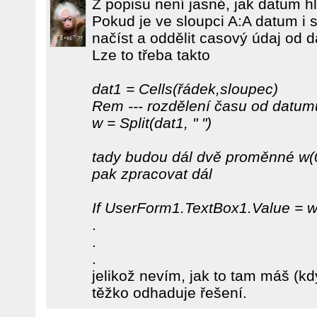
Z popisu není jasné, jak datum h
Pokud je ve sloupci A:A datum i
načíst a oddělit casový údaj od 
Lze to třeba takto
dat1 = Cells(řádek,sloupec)
Rem --- rozdělení času od datumu
w = Split(dat1, " ")
tady budou dál dvě proměnné w(0
pak zpracovat dál
If UserForm1.TextBox1.Value = w
.
.
.
jelikož nevím, jak to tam máš (kdy
těžko odhaduje řešení.