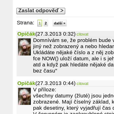
Zaslat odpověď >
Strana:
1
2
další »
Opičák
(27.3.2013 0:32)
citovat
Domnívám se, že problém bude v
jiný než zobrazený a nebo hleda
Ukládáte nějaké číslo a z něj zob
fce NOW() uloží datum, ale i s j
atd a když pak hledáte nějaké da
bez času"
Opičák
(27.3.2013 0:44)
citovat
V příloze:
všechny datumy (žluté) jsou jedno
zobrazené. Mají číselný základ, k
pak desetiny, který vyjadřují čas 
V červeném je zaokrouhlené stej