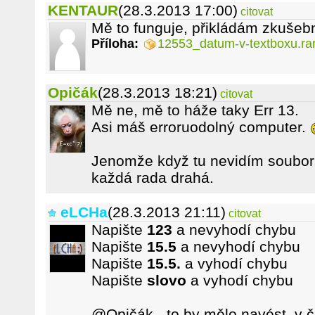
KENTAUR
(28.3.2013 17:00)
citovat
Mě to funguje, přikládám zkušebn
Příloha:
12553_datum-v-textboxu.ra
Opičák
(28.3.2013 18:21)
citovat
Mě ne, mě to háže taky Err 13.
Asi máš erroruodolný computer.
Jenomže když tu nevidím soubor, 
každá rada drahá.
eLCHa
(28.3.2013 21:11)
citovat
Napište
123
a nevyhodí chybu
Napište
15.5
a nevyhodí chybu
Napište
15.5.
a vyhodí chybu
Napište
slovo
a vyhodí chybu
@Opičák - to by mělo navést, v č