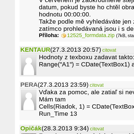
datum, pokud byste ho chtěl obra
hodnotu 00:00:00.
Takže podle mě vyhledáváte jen 
zatímco prohledávaná jsou i s de
Příloha:
12525_formdata.zip
(7kB, st
KENTAUR
(27.3.2013 20:57)
citovat
Hodnoty z texboxu zadavat takto
Range("A1") = CDate(TextBox1) a
PERA
(27.3.2013 23:59)
citovat
Vďaka za pomoc, ale zatiaľ si ne
Mám tam
Cells(Riadok, 1) = CDate(TextBo
Run_Time 13
Opičák
(28.3.2013 9:34)
citovat