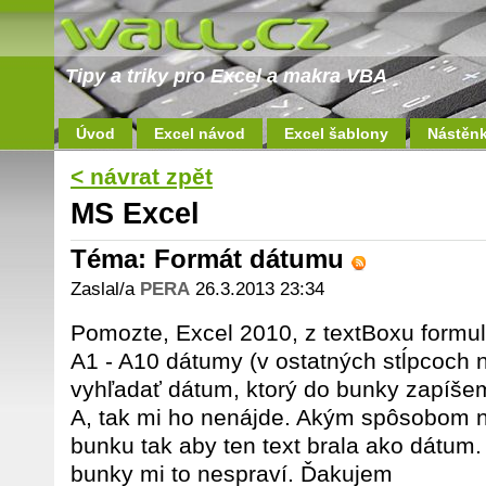
Tipy a triky pro Excel a makra VBA
Úvod
Excel návod
Excel šablony
Nástěn
< návrat zpět
MS Excel
Téma: Formát dátumu
Zaslal/a
PERA
26.3.2013 23:34
Pomozte, Excel 2010, z textBoxu formul
A1 - A10 dátumy (v ostatných stĺpcoch
vyhľadať dátum, ktorý do bunky zapíšem
A, tak mi ho nenájde. Akým spôsobom 
bunku tak aby ten text brala ako dátum.
bunky mi to nespraví. Ďakujem