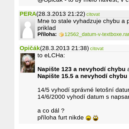
PERA
(28.3.2013 21:22)
citovat
Mne to stale vyhadzuje chybu a 
priklad
Příloha:
12562_datum-v-textboxe.ra
Opičák
(28.3.2013 21:38)
citovat
to eLCHa:
Napište 123 a nevyhodí chybu
Napište 15.5 a nevyhodí chybu
14/5 vyhodí správné letošní dat
14/6/2000 vyhodí datum s naps
a co dál ?
příloha furt nikde