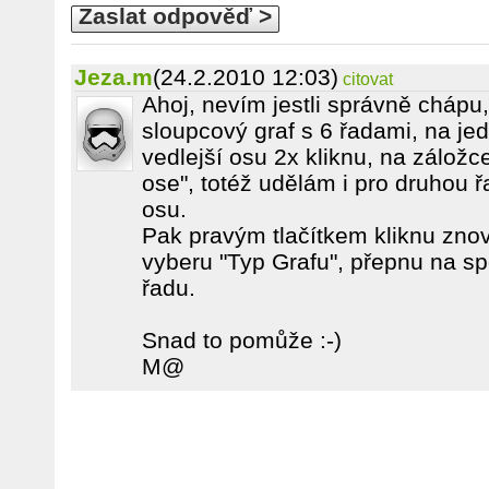
Zaslat odpověď >
Jeza.m
(24.2.2010 12:03)
citovat
Ahoj, nevím jestli správně chápu,
sloupcový graf s 6 řadami, na jed
vedlejší osu 2x kliknu, na záložc
ose", totéž udělám i pro druhou ř
osu.
Pak pravým tlačítkem kliknu znov
vyberu "Typ Grafu", přepnu na spo
řadu.
Snad to pomůže :-)
M@