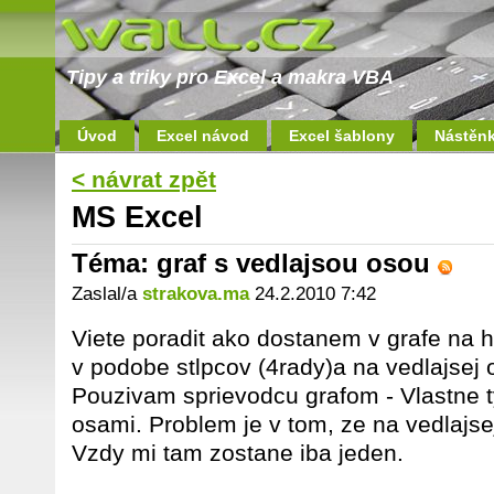
Tipy a triky pro Excel a makra VBA
Úvod
Excel návod
Excel šablony
Nástěn
< návrat zpět
MS Excel
Téma: graf s vedlajsou osou
Zaslal/a
strakova.ma
24.2.2010 7:42
Viete poradit ako dostanem v grafe na h
v podobe stlpcov (4rady)a na vedlajsej o
Pouzivam sprievodcu grafom - Vlastne t
osami. Problem je v tom, ze na vedlajse
Vzdy mi tam zostane iba jeden.