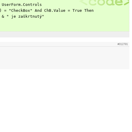
 UserForm.Controls
) = "CheckBox" And ChB.Value = True Then
 & " je zaškrtnutý"
#012791