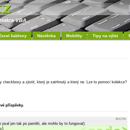
a makra VBA
Excel šablony
Nástěnka
Mobility
Tipy na výlet
ny checkboxy a zjistit, který je zatrhnutý a který ne. Lze to pomocí kolekce?
vé příspěvky.
#012769
o psal jen tak po paměti, ale mohlo by to fungovat):
ol