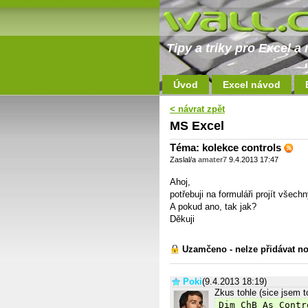
Tipy a triky pro Excel 
Úvod
Excel návod
< návrat zpět
MS Excel
Téma: kolekce controls
Zaslal/a
amater7
9.4.2013 17:47
Ahoj,
potřebuji na formuláři projít všech
A pokud ano, tak jak?
Děkuji
Uzamčeno - nelze přidávat no
Poki
(9.4.2013 18:19)
Zkus tohle (sice jsem t
Dim ChB As Contr