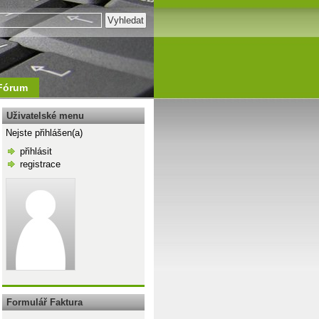
Fórum
Uživatelské menu
Nejste přihlášen(a)
přihlásit
registrace
\n
Formulář Faktura