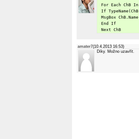
 For Each ChB In
 If TypeName(ChB
 MsgBox ChB.Name
 End If
 Next ChB
amater7
(10.4.2013 16:53)
Díky. Možno uzavřít.