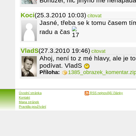
Bohuzel, nic jinyho me nenapada
Koci
(25.3.2010 10:03)
citovat
Jasné, třeba se k tomu časem tí
radu a čas
VladS
(27.3.2010 19:46)
citovat
Ahoj, není to z mé hlavy, ale je t
podívat. VladS
Příloha:
1385_obrazek_komentar.zi
Úvodní stránka
RSS nejnovější články
Kontakt
Mapa stránek
Pravidla používání