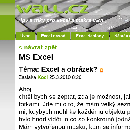
Tipy a triky pro Excel a makra VBA
Úvod
Excel návod
Excel šablony
Nástěn
< návrat zpět
MS Excel
Téma: Excel a obrázek?
Zaslal/a
Koci
25.3.2010 8:26
Ahoj,
chtěl bych se zeptat, zda je možnost, j
fotkami. Jde mi o to, že mám velký sez
mi, kdybych mohl ke každému objektu při
bylo hned vidět, o co se konkrétně jedn
Mám vytvořenou masku, kam se informac