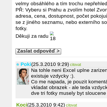
velmy obsáhlého a tím trochu nepřehl
PŘ: Vyberu si Prahu a zvolím hotel Zvon
adresa, cena, dostupnost, počet pokojuů
se z jiného seznamu, nebo externího sou
fotky.
Děkuji za radu
Zaslat odpověď >
Poki
(25.3.2010 9:29)
citovat
Na tohle neni Excel uplne zarize
existuje vzdycky :).
Co me napada, je pouzit komentá
vkladat obrazek - ale teda vzdyck
dve tri fotky musely byt sloucene
Koci
(25.3.2010 9:42)
citovat