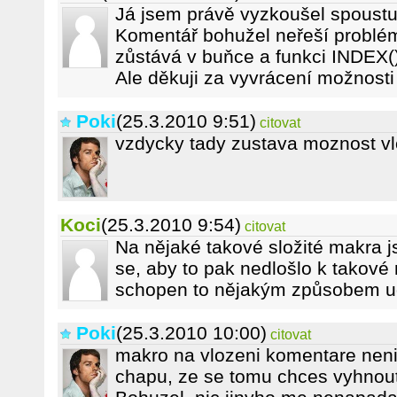
Já jsem právě vyzkoušel spoustu 
Komentář bohužel neřeší problé
zůstává v buňce a funkci INDEX(
Ale děkuji za vyvrácení možnost
Poki
(25.3.2010 9:51)
citovat
vzdycky tady zustava moznost vl
Koci
(25.3.2010 9:54)
citovat
Na nějaké takové složité makra j
se, aby to pak nedlošlo k takové 
schopen to nějakým způsobem u
Poki
(25.3.2010 10:00)
citovat
makro na vlozeni komentare neni 
chapu, ze se tomu chces vyhnout