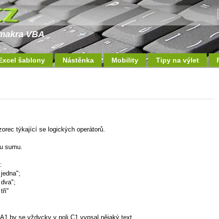
a makra VBA
Excel šablony
Nástěnka
Mobility
Tipy na výlet
orec týkající se logických operátorů.
ou sumu.
:
jedna";
 dva";
tři"
 A1 by se vždycky v poli C1 vypsal nějaký text..