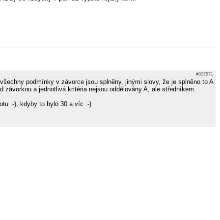
#007571
 všechny podmínky v závorce jsou splněny, jinými slovy, že je splněno to A
řed závorkou a jednotlivá kritéria nejsou oddělovány A, ale středníkem.
otu :-), kdyby to bylo 30 a víc :-)