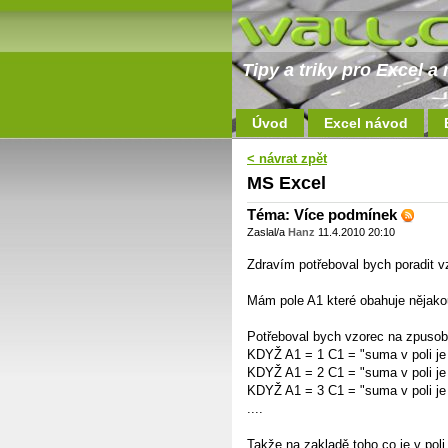
Tipy a triky pro Excel 
Úvod
Excel návod
< návrat zpět
MS Excel
Téma: Více podmínek
Zaslal/a
Hanz
11.4.2010 20:10
Zdravím potřeboval bych poradit vz
Mám pole A1 které obahuje nějak
Potřeboval bych vzorec na zpusob
KDYŽ A1 = 1 C1 = "suma v poli je 
KDYŽ A1 = 2 C1 = "suma v poli je
KDYŽ A1 = 3 C1 = "suma v poli je 
....
Takže na zakladě toho co je v poli