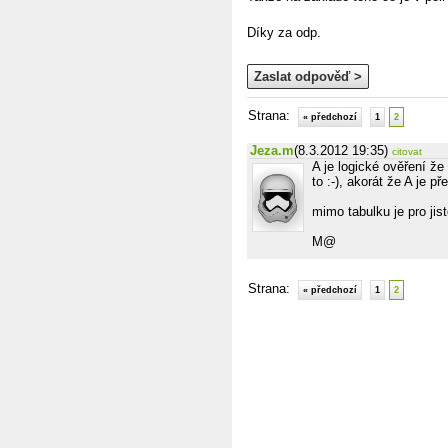
Díky za odp.
Zaslat odpověď >
Strana:
« předchozí
1
2
Jeza.m
(8.3.2012 19:35)
citovat
A je logické ověření že
to :-), akorát že A je p
mimo tabulku je pro jist
M@
Strana:
« předchozí
1
2