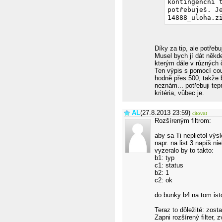
kontingenční 
potřebuješ. J
14888_uloha.z
Díky za tip, ale potřeb
Musel bych jí dát někde
kterým dále v různých 
Ten výpis s pomocí cou
hodně přes 500, takže b
neznám... potřebuji tep
kritéria, vůbec je.
AL
(27.8.2013 23:59)
citovat
Rozšíreným filtrom:
aby sa Ti neplietol výs
napr. na list 3 napíš ni
vyzeralo by to takto:
b1: typ
c1: status
b2: 1
c2: ok
do bunky b4 na tom ist
Teraz to dôležité: zost
Zapni rozšírený filter,