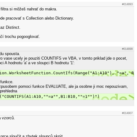
#014893
filtra si môžeš nahrať do makra.
e pracovať s Collection alebo Dictionary.
az Distinct.
čí trochu pogooglovať.
#014898
du spousta.
o vase ucely je pouziti COUNTIFS ve VBA, v tomto priklad jde o pocet,
ci A hodnotu 'a' a ve sloupci B hodnotu '1':
ion.WorksheetFunction.CountIfs(Range("A1:A10"), "=a", Ra
 funkce.
im zpusobem pomoci funkce EVALUATE, ale ja osobne ji moc nepouzivam,
 prehledna
("COUNTIFS(A1:A10,""=a"",B1:B10,""=1"")")
#014907
 vzorců.
zorce sloučit a zbytek sloupců skrýt.