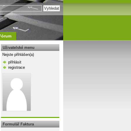
Fórum
Uživatelské menu
Nejste přihlášen(a)
přihlásit
registrace
\n
Formulář Faktura