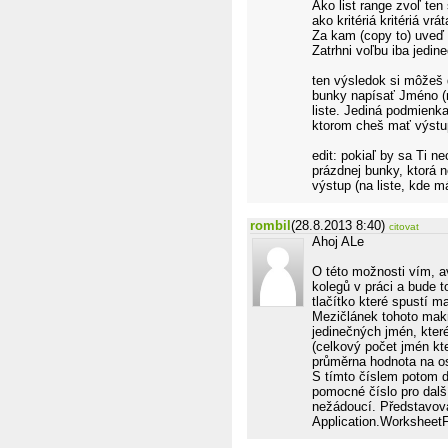
Ako list range zvoľ t
ako kritériá kritériá vr
Za kam (copy to) uveď
Zatrhni voľbu iba jedin
ten výsledok si môžeš 
bunky napísať Jméno (n
liste. Jediná podmienka,
ktorom cheš mať výstu
edit: pokiaľ by sa Ti ne
prázdnej bunky, ktorá 
výstup (na liste, kde 
rombil
(28.8.2013 8:40)
citovat
Ahoj ALe
O této možnosti vím, a
kolegů v práci a bude t
tlačítko které spustí ma
Mezičlánek tohoto mak
jedinečných jmén, kter
(celkový počet jmén kte
průměrna hodnota na os
S tímto číslem potom d
pomocné číslo pro dalš
nežádoucí. Představov
Application.WorksheetFu