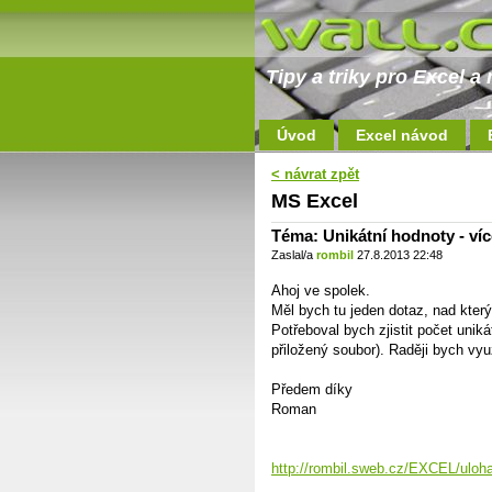
Tipy a triky pro Excel 
Úvod
Excel návod
< návrat zpět
MS Excel
Téma: Unikátní hodnoty - ví
Zaslal/a
rombil
27.8.2013 22:48
Ahoj ve spolek.
Měl bych tu jeden dotaz, nad který
Potřeboval bych zjistit počet unik
přiložený soubor). Raději bych vy
Předem díky
Roman
http://rombil.sweb.cz/EXCEL/uloha