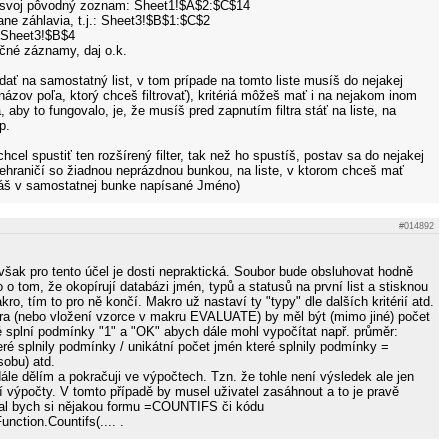
en svoj pôvodný zoznam: Sheet1!$A$2:$C$14
átane záhlavia, t.j.: Sheet3!$B$1:$C$2
 Sheet3!$B$4
ečné záznamy, daj o.k.
dať na samostatný list, v tom prípade na tomto liste musíš do nejakej
ázov poľa, ktorý chceš filtrovať), kritériá môžeš mať i na nejakom inom
 aby to fungovalo, je, že musíš pred zapnutím filtra stáť na liste, na
p.
chcel spustiť ten rozšírený filter, tak než ho spustíš, postav sa do nejakej
nehraničí so žiadnou neprázdnou bunkou, na liste, v ktorom chceš mať
máš v samostatnej bunke napísané Jméno)
#014892
však pro tento účel je dosti nepraktická. Soubor bude obsluhovat hodně
o o tom, že okopírují databázi jmén, typů a statusů na první list a stisknou
kro, tím to pro ně končí. Makro už nastaví ty "typy" dle dalších kritérií atd.
ra (nebo vložení vzorce v makru EVALUATE) by měl být (mimo jiné) počet
é splní podmínky "1" a "OK" abych dále mohl vypočítat např. průměr:
ré splnily podmínky / unikátní počet jmén které splnily podmínky =
obu) atd.
ále dělím a pokračuji ve výpočtech. Tzn. že tohle není výsledek ale jen
í výpočty. V tomto případě by musel uživatel zasáhnout a to je pravě
al bych si nějakou formu =COUNTIFS či kódu
nction.Countifs(.... .