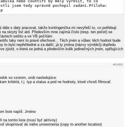
tabulka nebo countifs by měly vyřešit, to co 
estli jsem tedy správně pochopil zadání.Příloha: 
ip
uji dále s daty pracovat, takže kontingenčka mi nevyřeší to, co potřebuji.
 na skrytý list atd. Především mne zajímá číslo (resp. ten počet) se
částech sešitu a ve VB počítám.
ntifs taky není to pravé ořechové... Těch jmén a vůbec těch hodnot bude
y to bylo nepřehledné a za další, já ty jména (názvy výrobků) dopředu
rve zjistit, o která se jedná a především kolik jedinečných jmén, splňujících
#014891
ledok so vzorom, urob nasledujúce:
ekam kritériá, t.j. typ a status a pod ne hodnoty, ktoré chceš filtrovať.
om liste napíš: Jméno
aň na tomto liste (musí byť aktívny)
 zvoľ skopírovať do iného umiestnenia (copy to another location)