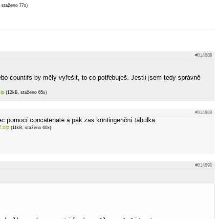
 staženo 77x)
#014888
bo countifs by měly vyřešit, to co potřebuješ. Jestli jsem tedy správně
ip
(12kB, staženo 65x)
#014889
c pomocí concatenate a pak zas kontingenční tabulka.
.zip
(11kB, staženo 60x)
#014890