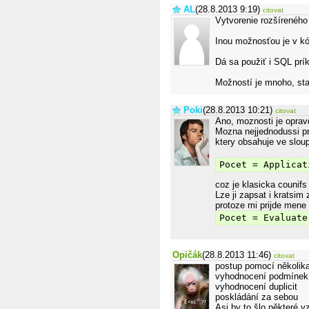
AL
(28.8.2013 9:19)
citovat
Vytvorenie rozšíreného 
Inou možnosťou je v kód
Dá sa použiť i SQL prík
Možností je mnoho, sta
Poki
(28.8.2013 10:21)
citovat
Ano, moznosti je oprav
Mozna nejjednodussi pr
ktery obsahuje ve sloup
Pocet = Applicat
coz je klasicka counifs
Lze ji zapsat i krats
protoze mi prijde mene
Pocet = Evaluate
Opičák
(28.8.2013 11:46)
citovat
postup pomocí několika
vyhodnocení podmínek
vyhodnocení duplicit
poskládání za sebou
Asi by to šlo některé v