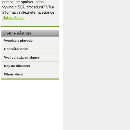
pomoci se správou nebo
vyvinout SQL proceduru? Více
informací naleznete na stránce
Helios iNuvio
.
On-line nástroje
Výpočty a převody
Generátor hesla
Východ a západ slunce
Kdy do důchodu
Whois klient