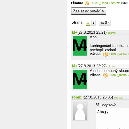
Příloha:
14887_uloha.xlsm.zip
(34kB,
Zaslat odpověď >
Strana:
1
2
další »
M+
(27.8.2013 23:21)
citovat
Ahoj,
kontingenční tabulka ne
pochopil zadání.
Příloha:
14888_uloha.z
M+
(27.8.2013 23:29)
citovat
A nebo pomocný sloupe
Příloha:
14889_uloha-2
rombil
(27.8.2013 23:36)
citovat
M+ napsal/a:
Ahoj,