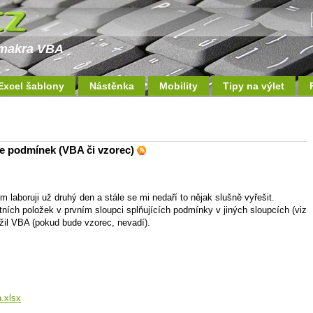
a makra VBA
Excel šablony
Nástěnka
Mobility
Tipy na výlet
ce podmínek (VBA či vzorec)
m laboruji už druhý den a stále se mi nedaří to nějak slušně vyřešit.
átních položek v prvním sloupci splňujících podmínky v jiných sloupcích (viz
užil VBA (pokud bude vzorec, nevadí).
.xlsx