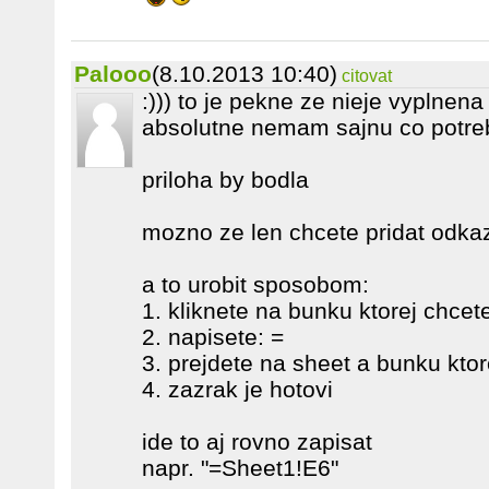
Palooo
(8.10.2013 10:40)
citovat
:))) to je pekne ze nieje vyplnena
absolutne nemam sajnu co potreb
priloha by bodla
mozno ze len chcete pridat odkaz 
a to urobit sposobom:
1. kliknete na bunku ktorej chcete
2. napisete: =
3. prejdete na sheet a bunku kto
4. zazrak je hotovi
ide to aj rovno zapisat
napr. "=Sheet1!E6"