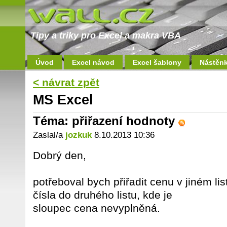
Tipy a triky pro Excel a makra VBA
Úvod
Excel návod
Excel šablony
Nástěn
< návrat zpět
MS Excel
Téma: přiřazení hodnoty
Zaslal/a
jozkuk
8.10.2013 10:36
Dobrý den,
potřeboval bych přiřadit cenu v jiném l
čísla do druhého listu, kde je
sloupec cena nevyplněná.