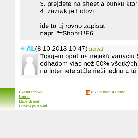
3. prejdete na sheet a bunku kto
4. zazrak je hotovi
ide to aj rovno zapisat
napr. "=Sheet1!E6"
AL
(8.10.2013 10:47)
citovat
Tipujem opäť na nejakú variáci
odhadom viac než 50% všetkých
na internete stále rieši jednu a t
Úvodní stránka
RSS nejnovější články
Kontakt
Mapa stránek
Pravidla používání