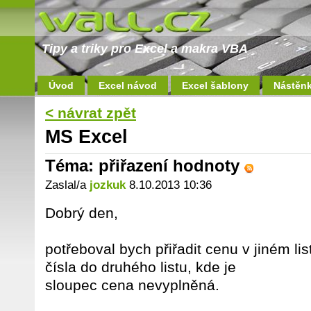
Tipy a triky pro Excel a makra VBA
Úvod
Excel návod
Excel šablony
Nástěn
< návrat zpět
MS Excel
Téma: přiřazení hodnoty
Zaslal/a
jozkuk
8.10.2013 10:36
Dobrý den,
potřeboval bych přiřadit cenu v jiném l
čísla do druhého listu, kde je
sloupec cena nevyplněná.