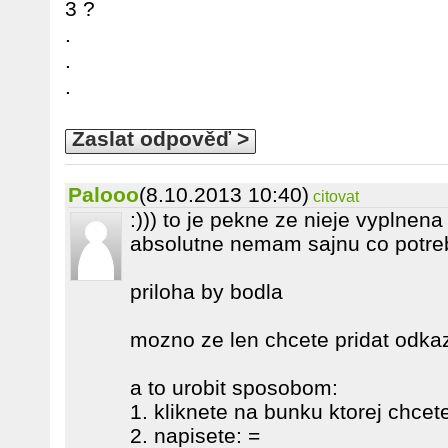
3 ?
.
.
.
Zaslat odpověď >
Palooo
(8.10.2013 10:40)
citovat
:))) to je pekne ze nieje vyplnena
absolutne nemam sajnu co potreb
priloha by bodla
mozno ze len chcete pridat odkaz 
a to urobit sposobom:
1. kliknete na bunku ktorej chcete
2. napisete: =