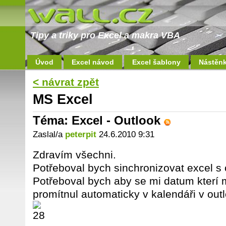
Tipy a triky pro Excel a makra VBA
Úvod
Excel návod
Excel šablony
Nástěn
< návrat zpět
MS Excel
Téma: Excel - Outlook
Zaslal/a
peterpit
24.6.2010 9:31
Zdravím všechni.
Potřeboval bych sinchronizovat excel s
Potřeboval bych aby se mi datum kterí 
promítnul automaticky v kalendáři v out