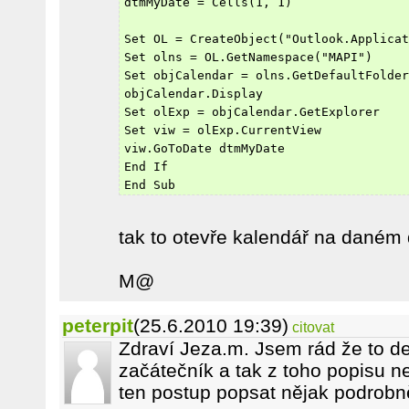
dtmMyDate = Cells(1, 1)
Set OL = CreateObject("Outlook.Applicat
Set olns = OL.GetNamespace("MAPI")
Set objCalendar = olns.GetDefaultFolder
objCalendar.Display
Set olExp = objCalendar.GetExplorer
Set viw = olExp.CurrentView
viw.GoToDate dtmMyDate
End If
End Sub
tak to otevře kalendář na daném 
M@
peterpit
(25.6.2010 19:39)
citovat
Zdraví Jeza.m. Jsem rád že to de
začátečník a tak z toho popisu 
ten postup popsat nějak podrobně