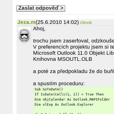
Zaslat odpověď >
Jeza.m
(25.6.2010 14:02)
citovat
Ahoj,
trochu jsem zaserfoval, odzkouše
V preferencích projektu jsem si 
Microsoft Outlook 11.0 Objekt Lib
Knihovna MSOUTL.OLB
a poté za předpokladu že do bu
a spustím proceduru:
Sub GoToDate()
If IsDate(Cells(1, 1)) = True Then
Dim objCalendar As Outlook.MAPIFolder
Dim olExp As Outlook.Explorer