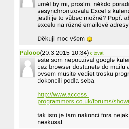
uměl by mi, prosím, někdo poradi
sesynchronizovala Excel s kalen
jestli je to vůbec možné? Popř. a
excelu na různé emailové adres
Děkuji moc všem
Palooo
(20.3.2015 10:34)
citovat
este som nepouzival google kalen
cez browser dostanete do mailu a
ovsem musite vediet trosku prog
dokoncili podla seba.
http://www.access-
programmers.co.uk/forums/show
tak isto je tam nakonci fora neja
neskusal.