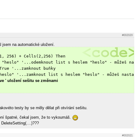
#002020
 jsem na automatické uložení.
1, 256) + Cells(2,256) Then
 "heslo" '...odemknout list s heslem "heslo" - můžeš nas
True '...zamknout buňky
heslo" '...zamknout list s heslem "heslo" - můžeš nastav
e ' uložení sešitu se změnami
kovéto testy by se měly dělat při otvírání sešitu.
není špatné, čekal jsem, že to vykoumáš.
 DeleteSetting(....)???
#002021