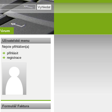
Fórum
Uživatelské menu
Nejste přihlášen(a)
přihlásit
registrace
\n
Formulář Faktura