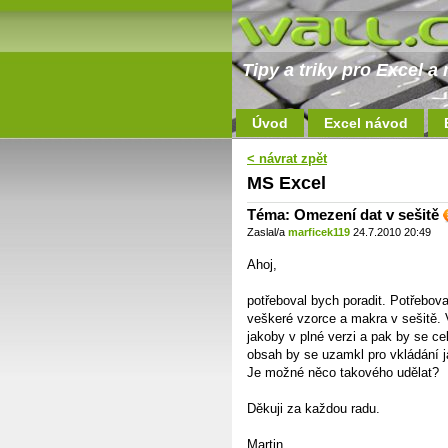
Tipy a triky pro Excel 
Úvod
Excel návod
< návrat zpět
MS Excel
Téma: Omezení dat v sešitě
Zaslal/a
marficek119
24.7.2010 20:49
Ahoj,
potřeboval bych poradit. Potřebov
veškeré vzorce a makra v sešitě. 
jakoby v plné verzi a pak by se c
obsah by se uzamkl pro vkládání j
Je možné něco takového udělat?
Děkuji za každou radu.
Martin