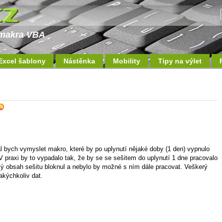
a makra VBA
Excel šablony
Nástěnka
Mobility
Tipy na výlet
al bych vymyslet makro, které by po uplynutí nějaké doby (1 den) vypnulo
V praxi by to vypadalo tak, že by se se sešitem do uplynutí 1 dne pracovalo
elý obsah sešitu bloknul a nebylo by možné s ním dále pracovat. Veškerý
akýchkoliv dat.