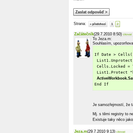
Zaslat odpověď >
Strana:
« předchozí
1
2
Začátečník
(29.7.2010 8:50)
citovat
To Jeza.m:
Souhlasím, upozorňoval
If Date > Cells(
 List1.Unprotect
 Cells.Locked = 
 List1.Protect "
ActiveWorkbook.Sav
End If
Je samozřejmostí, že ta
Mj. s těmi registry to 
Existuje taky něco jako
Jeza.m
(29.7.2010 9:13)
citovat