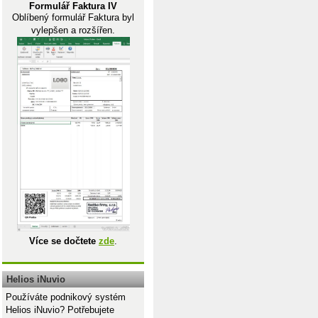
Formulář Faktura IV
Oblíbený formulář Faktura byl
vylepšen a rozšířen.
tavit cokoliv
it cokoliv
Více se dočtete
zde
.
Helios iNuvio
Používáte podnikový systém
Helios iNuvio? Potřebujete