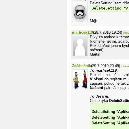
DeleteSetting jsem dřív
DeleteSetting "A
M@
marficek119
(29.7.2010 19:24)
cito
Díky za reakce k témat
Nicméně nevím, zda bud
Pokud přeci jenom bych 
načtení)
Martin
Začátečník
(29.7.2010 20:49)
citova
To marficek119:
Pokud si nejseš jist zá
Vložení
do registru mus
zapsán, pokud ne tak z
Načtení
pak následuje 
To Jeza.m:
Co se týká
DeleteSett
DeleteSetting "Aplik
DeleteSetting "Aplik
DeleteSetting "Aplik