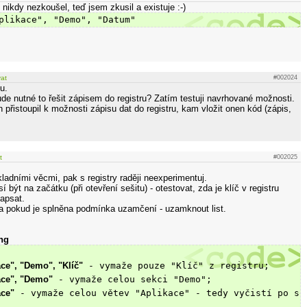
 nikdy nezkoušel, teď jsem zkusil a existuje :-)
plikace", "Demo", "Datum"
vat
#002024
u.
e nutné to řešit zápisem do registru? Zatím testuji navrhované možnosti.
přistoupil k možnosti zápisu dat do registru, kam vložit onen kód (zápis,
t
#002025
kladními věcmi, pak s registry raději neexperimentuj.
í být na začátku (při otevření sešitu) - otestovat, zda je klíč v registru
apsat.
a pokud je splněna podmínka uzamčení - uzamknout list.
ing
ace", "Demo", "Klíč"
 - vymaže pouze "Klíč" z registru;
ace", "Demo"
 - vymaže celou sekci "Demo";
ace"
 - vymaže celou větev "Aplikace" - tedy vyčistí po so