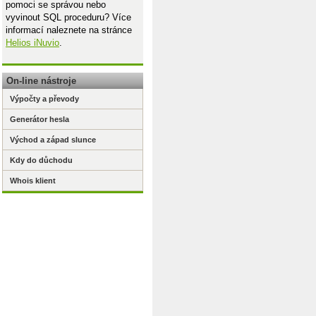
pomoci se správou nebo
vyvinout SQL proceduru? Více
informací naleznete na stránce
Helios iNuvio
.
On-line nástroje
Výpočty a převody
Generátor hesla
Východ a západ slunce
Kdy do důchodu
Whois klient
bě.