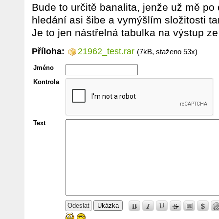
Bude to určitě banalita, jenže už mě p
hledání asi šibe a vymýšlím složitosti t
Je to jen nástřelná tabulka na výstup z
Příloha:
21962_test.rar
(7kB, staženo 53x)
Jméno
Kontrola
Text
Ukázka