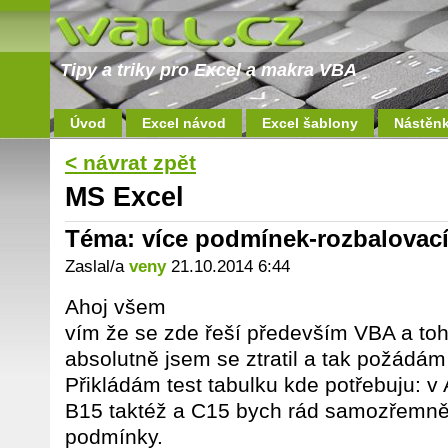
Tipy a triky pro Excel a makra VBA
Úvod
Excel návod
Excel šablony
Nástěn
< návrat zpět
MS Excel
Téma: více podmínek-rozbalova
Zaslal/a
veny
21.10.2014 6:44
Ahoj všem
vím že se zde řeší především VBA a toh
absolutně jsem se ztratil a tak požádám
Přikládám test tabulku kde potřebuju: 
B15 taktéž a C15 bych rád samozřemně 
podmínky.