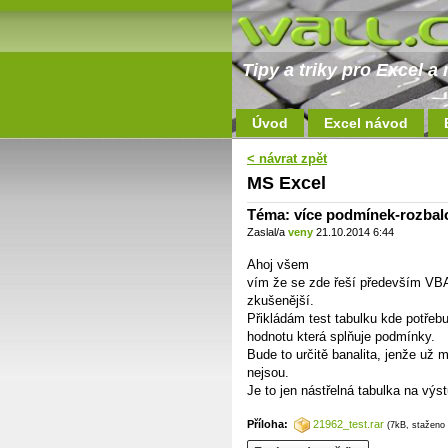
Tipy a triky pro Excel 
Úvod
Excel návod
< návrat zpět
MS Excel
Téma: více podmínek-rozba
Zaslal/a
veny
21.10.2014 6:44
Ahoj všem
vím že se zde řeší především VBA 
zkušenější.
Přikládám test tabulku kde potře
hodnotu která splňuje podmínky.
Bude to určitě banalita, jenže už
nejsou.
Je to jen nástřelná tabulka na vý
Příloha:
21962_test.rar
(7kB, staženo