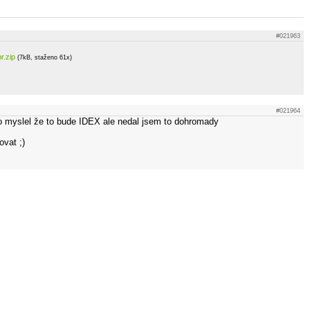
#021963
r.zip
(7kB, staženo 61x)
#021964
 to myslel že to bude IDEX ale nedal jsem to dohromady
vat ;)