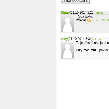
Zaslat odpověď >
Dingo
(21.10.2014 8:23)
citovat
Třeba takto.
Příloha:
21963_test_up
veny
(21.10.2014 8:34)
citovat
To je přesně ono,já si
Díky moc můžu pokračo