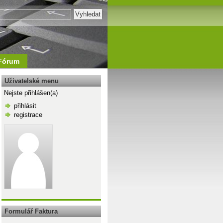
Fórum
Uživatelské menu
Nejste přihlášen(a)
přihlásit
registrace
\n
Formulář Faktura