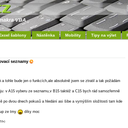
a makra VBA
Excel šablony
Nástěnka
Mobility
Tipy na výlet
lovací seznamy
a tohle bude jen o funkcích,ale absolutně jsem se ztratil a tak požádám
buju: v A15 vyberu ze seznamu,v B15 taktéž a C15 bych rád samozřemně
 mě po dvou dnech pokusů a hledání asi šibe a vymýšlím složitosti tam kde
stup ze tmy
díky moc
 53x)