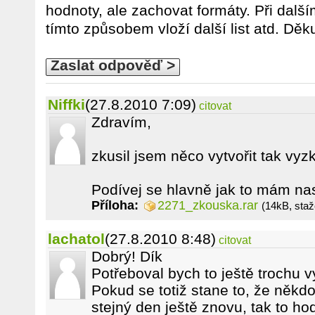
hodnoty, ale zachovat formáty. Při dalším
tímto způsobem vloží další list atd. D
Zaslat odpověď >
Niffki
(27.8.2010 7:09)
citovat
Zdravím,
zkusil jsem něco vytvořit tak vyzk
Podívej se hlavně jak to mám na
Příloha:
2271_zkouska.rar
(14kB, sta
lachatol
(27.8.2010 8:48)
citovat
Dobrý! Dík
Potřeboval bych to ještě trochu vy
Pokud se totiž stane to, že někdo 
stejný den ještě znovu, tak to hod