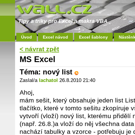
Tipy a triky pro Excel a makra VBA
Úvod
Excel návod
Excel šablony
Nástěn
< návrat zpět
MS Excel
Téma: nový list
Zaslal/a
lachatol
26.8.2010 21:40
Ahoj,
mám sešit, který obsahuje jeden list Li
tlačítko, které v tomto sešitu zkopíruje 
vytvoří (vloží) nový list, kterému přidě
(např. 26.8.)a vloží do něj všechna data 
nachází tabulky a vzorce - potřebuju je d