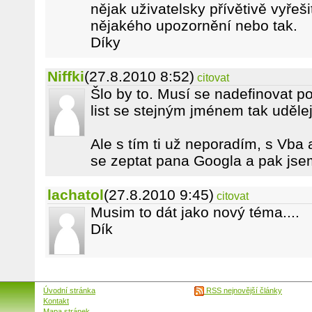
nějak uživatelsky přívětivě vyřeš
nějakého upozornění nebo tak.
Díky
Niffki
(27.8.2010 8:52)
citovat
Šlo by to. Musí se nadefinovat po
list se stejným jménem tak udělej 
Ale s tím ti už neporadím, s Vba
se zeptat pana Googla a pak jse
lachatol
(27.8.2010 9:45)
citovat
Musim to dát jako nový téma....
Dík
Úvodní stránka
RSS nejnovější články
Kontakt
Mapa stránek