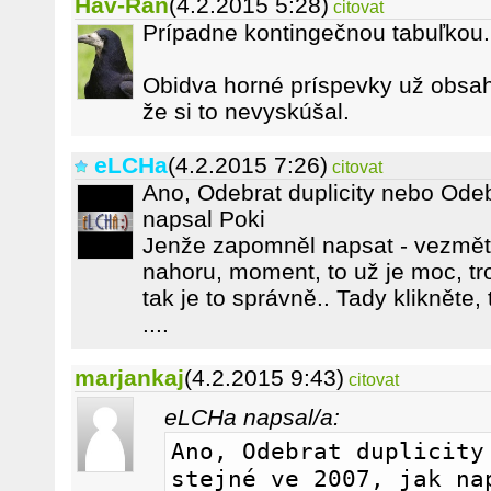
Hav-Ran
(4.2.2015 5:28)
citovat
Prípadne kontingečnou tabuľkou.
Obidva horné príspevky už obsah
že si to nevyskúšal.
eLCHa
(4.2.2015 7:26)
citovat
Ano, Odebrat duplicity nebo Odeb
napsal Poki
Jenže zapomněl napsat - vezměte
nahoru, moment, to už je moc, tr
tak je to správně.. Tady klikněte,
....
marjankaj
(4.2.2015 9:43)
citovat
eLCHa napsal/a:
Ano, Odebrat duplicity 
stejné ve 2007, jak na