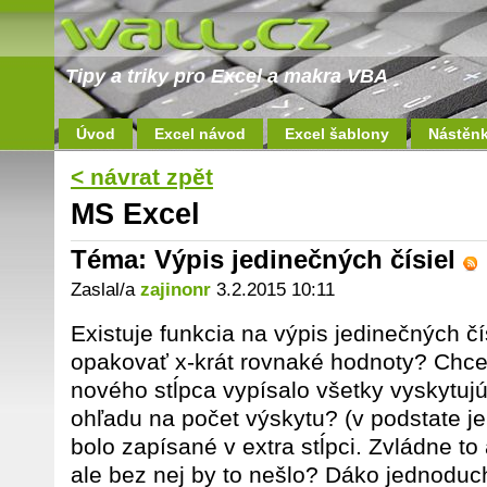
Tipy a triky pro Excel a makra VBA
Úvod
Excel návod
Excel šablony
Nástěn
< návrat zpět
MS Excel
Téma: Výpis jedinečných čísiel
Zaslal/a
zajinonr
3.2.2015 10:11
Existuje funkcia na výpis jedinečných č
opakovať x-krát rovnaké hodnoty? Chce
nového stĺpca vypísalo všetky vyskytujú
ohľadu na počet výskytu? (v podstate je 
bolo zapísané v extra stĺpci. Zvládne to
ale bez nej by to nešlo? Dáko jednoduc