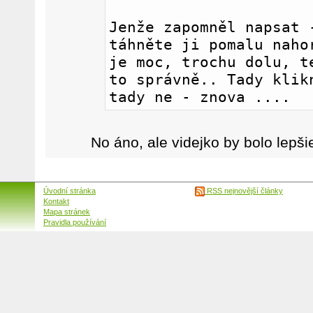
Jenže zapomněl napsat -
táhněte ji pomalu nahor
je moc, trochu dolu, te
to správně.. Tady klikn
tady ne - znova ....
No áno, ale videjko by bolo lepši
Úvodní stránka
RSS nejnovější články
Kontakt
Mapa stránek
Pravidla používání