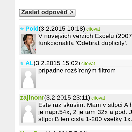
Zaslat odpověď >
Poki
(3.2.2015 10:18)
citovat
V novejsich verzich Excelu (2007
funkcionalita 'Odebrat duplicity'.
AL
(3.2.2015 15:02)
citovat
prípadne rozšíreným filtrom
zajinonr
(3.2.2015 23:11)
citovat
Este raz skusim. Mam v stlpci A 
je napr.54x, 2 je tam 32x a pod.
stlpci B len cisla 1-200 vsetky 1x