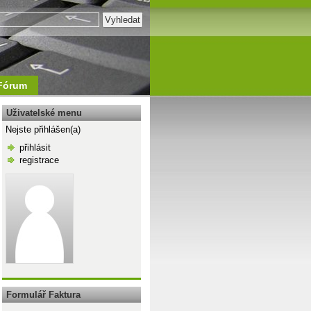
Fórum
Uživatelské menu
Nejste přihlášen(a)
přihlásit
registrace
\n
Formulář Faktura