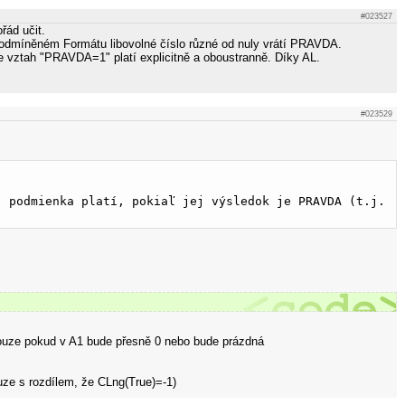
#023527
řád učit.
Podmíněném Formátu libovolné číslo různé od nuly vrátí PRAVDA.
e vztah "PRAVDA=1" platí explicitně a oboustranně. Díky AL.
#023529
: podmienka platí, pokiaľ jej výsledok je PRAVDA (t.j. 
ouze pokud v A1 bude přesně 0 nebo bude prázdná
uze s rozdílem, že CLng(True)=-1)