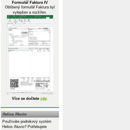
Formulář Faktura IV
Oblíbený formulář Faktura byl
vylepšen a rozšířen.
1;0)
Více se dočtete
zde
.
$9=1;$B$10=1);1;0)
Helios iNuvio
Používáte podnikový systém
Helios iNuvio? Potřebujete