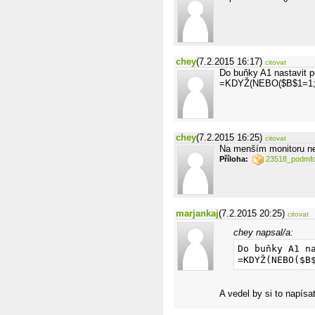
chey
(7.2.2015 16:17)
citovat
Do buňky A1 nastavit 
=KDYŽ(NEBO($B$1=1;$
chey
(7.2.2015 16:25)
citovat
Na menším monitoru nem
Příloha:
23518_podmfo
marjankaj
(7.2.2015 20:25)
citovat
chey napsal/a:
Do buňky A1 na
=KDYŽ(NEBO($B
A vedel by si to napís