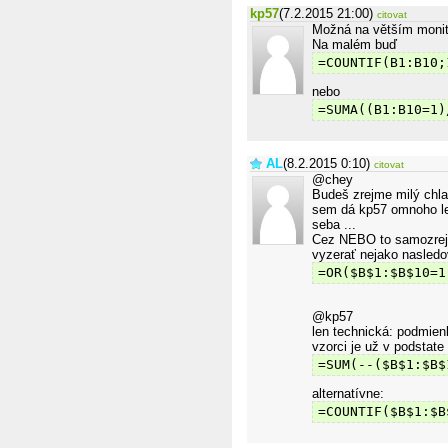
kp57
(7.2.2015 21:00)
citovat
Možná na větším monit
Na malém buď
=COUNTIF(B1:B10;
nebo
=SUMA((B1:B10=1)
AL
(8.2.2015 0:10)
citovat
@chey
Budeš zrejme milý chla
sem dá kp57 omnoho lep
seba ...
Cez NEBO to samozrejme
vyzerať nejako nasledo
=OR($B$1:$B$10=1
@kp57
len technická: podmienk
vzorci je už v podstate
=SUM(--($B$1:$B$
alternatívne:
=COUNTIF($B$1:$B