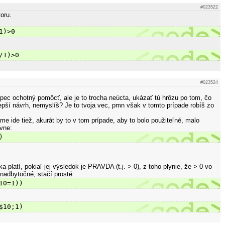
#023522
oru.
1)>0
/1)>0
#023524
pec ochotný pomôcť, ale je to trocha neúcta, ukázať tú hrôzu po tom, čo
ší návrh, nemyslíš? Je to tvoja vec, pmn však v tomto prípade robíš zo
 ide tiež, akurát by to v tom prípade, aby to bolo použiteľné, malo
vne:
)
a platí, pokiaľ jej výsledok je PRAVDA (t.j. > 0), z toho plynie, že > 0 vo
 nadbytočné, stačí prosté:
10=1))
$10;1)