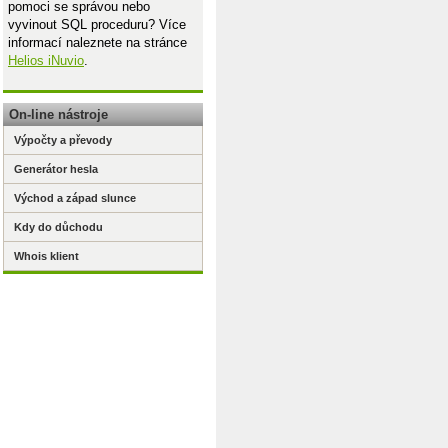
pomoci se správou nebo
vyvinout SQL proceduru? Více
informací naleznete na stránce
Helios iNuvio
.
On-line nástroje
Výpočty a převody
Generátor hesla
Východ a západ slunce
Kdy do důchodu
Whois klient