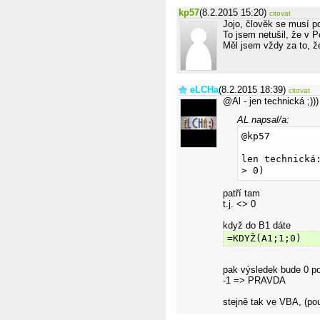
kp57
(8.2.2015 15:20)
citovat
Jojo, člověk se musí po
To jsem netušil, že v 
Měl jsem vždy za to, ž
eLCHa
(8.2.2015 18:39)
citovat
@Al - jen technická ;)))
AL napsal/a:
@kp57
len technická
> 0)
patří tam
t.j. <> 0
když do B1 dáte
=KDYŽ(A1;1;0)
pak výsledek bude 0 p
-1 => PRAVDA
stejně tak ve VBA, (po