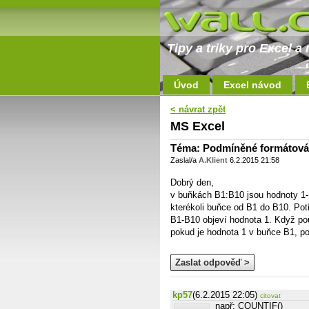
Tipy a triky pro Excel 
Úvod
Excel návod
< návrat zpět
MS Excel
Téma: Podmíněné formátová
Zaslal/a
A.Klient
6.2.2015 21:58
Dobrý den,
v buňkách B1:B10 jsou hodnoty 1-
kterékoli buňce od B1 do B10. Pot
B1-B10 objeví hodnota 1. Když po
pokud je hodnota 1 v buňce B1, pok
Zaslat odpověď >
kp57
(6.2.2015 22:05)
citovat
např: COUNTIF()