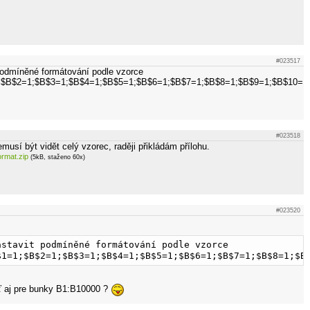
#023517
podmíněné formátování podle vzorce
B$2=1;$B$3=1;$B$4=1;$B$5=1;$B$6=1;$B$7=1;$B$8=1;$B$9=1;$B$10=1);
#023518
usí být vidět celý vzorec, raději přikládám přílohu.
rmat.zip
(5kB, staženo 60x)
#023520
stavit podmíněné formátování podle vzorce 
$1=1;$B$2=1;$B$3=1;$B$4=1;$B$5=1;$B$6=1;$B$7=1;$B$8=1;$B
ať aj pre bunky B1:B10000 ?