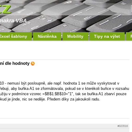
a makra VBA
Excel šablony
Nástěnka
Mobility
Tipy na výlet
ní dle hodnoty
10 - nemusí být posloupně, ale např. hodnota 1 se může vyskytovat v
řebuji, aby buňka A1 se zformátovala, pokud se v kterékoli buňce v rozsahu
užiju v podmínce vzorec =$B$1:$B$10="1", tak se buňka A1 zbarví pouze
ud je jinde, nic se neděje. Předem díky za jakoukoli radu.
#023516